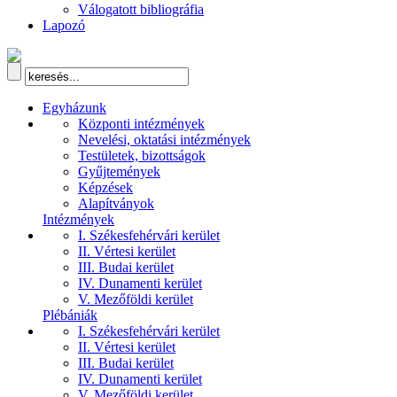
Válogatott bibliográfia
Lapozó
Egyházunk
Központi intézmények
Nevelési, oktatási intézmények
Testületek, bizottságok
Gyűjtemények
Képzések
Alapítványok
Intézmények
I. Székesfehérvári kerület
II. Vértesi kerület
III. Budai kerület
IV. Dunamenti kerület
V. Mezőföldi kerület
Plébániák
I. Székesfehérvári kerület
II. Vértesi kerület
III. Budai kerület
IV. Dunamenti kerület
V. Mezőföldi kerület