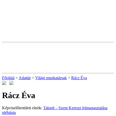
Főoldal
>
Adattár
>
Világi munkatársak
>
Rácz Éva
Rácz Éva
Képviselőtestületi elnök:
Tabajd – Szent Kereszt felmagasztalása
plébánia