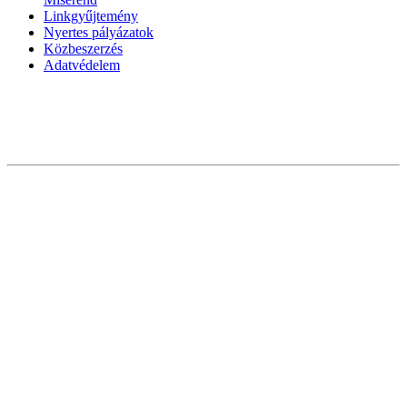
Linkgyűjtemény
Nyertes pályázatok
Közbeszerzés
Adatvédelem