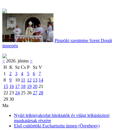
Püspöki szentmise Szent Donát
ünnepén
<
2026. június
>
H
K
Sz
Cs
P
Sz
V
1
2
3
4
5
6
7
8
9
10
11
12
13
14
15
16
17
18
19
20
21
22
23
24
25
26
27
28
29
30
Ma
Nyári lelkigyakorlat hitoktatók és világi lelkipásztori
munkatársak részére
Első csütörtöki Eucharisztia ünnep (Öreghegy)