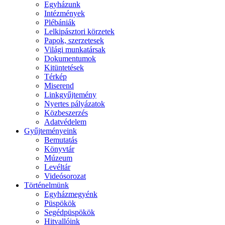
Egyházunk
Intézmények
Plébániák
Lelkipásztori körzetek
Papok, szerzetesek
Világi munkatársak
Dokumentumok
Kitüntetések
Térkép
Miserend
Linkgyűjtemény
Nyertes pályázatok
Közbeszerzés
Adatvédelem
Gyűjteményeink
Bemutatás
Könyvtár
Múzeum
Levéltár
Videósorozat
Történelmünk
Egyházmegyénk
Püspökök
Segédpüspökök
Hitvallóink