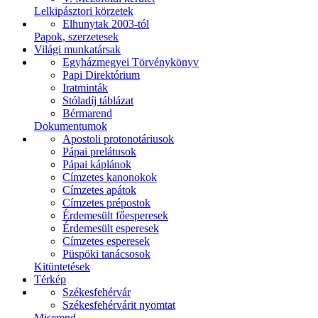
Lelkipásztori körzetek
Elhunytak 2003-tól
Papok, szerzetesek
Világi munkatársak
Egyházmegyei Törvénykönyv
Papi Direktórium
Iratminták
Stóladíj táblázat
Bérmarend
Dokumentumok
Apostoli protonotáriusok
Pápai prelátusok
Pápai káplánok
Címzetes kanonokok
Címzetes apátok
Címzetes prépostok
Érdemesült főesperesek
Érdemesült esperesek
Címzetes esperesek
Püspöki tanácsosok
Kitüntetések
Térkép
Székesfehérvár
Székesfehérvárit nyomtat
Miserend