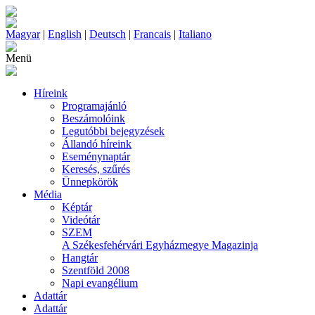
Magyar
|
English
|
Deutsch
|
Francais
|
Italiano
Menü
Híreink
Programajánló
Beszámolóink
Legutóbbi bejegyzések
Állandó híreink
Eseménynaptár
Keresés, szűrés
Ünnepkörök
Média
Képtár
Videótár
SZEM
A Székesfehérvári Egyházmegye Magazinja
Hangtár
Szentföld 2008
Napi evangélium
Adattár
Adattár