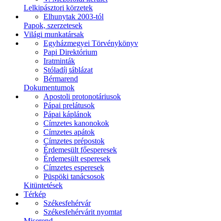
Lelkipásztori körzetek
Elhunytak 2003-tól
Papok, szerzetesek
Világi munkatársak
Egyházmegyei Törvénykönyv
Papi Direktórium
Iratminták
Stóladíj táblázat
Bérmarend
Dokumentumok
Apostoli protonotáriusok
Pápai prelátusok
Pápai káplánok
Címzetes kanonokok
Címzetes apátok
Címzetes prépostok
Érdemesült főesperesek
Érdemesült esperesek
Címzetes esperesek
Püspöki tanácsosok
Kitüntetések
Térkép
Székesfehérvár
Székesfehérvárit nyomtat
Miserend