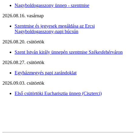
Nagyboldogasszony ünnep - szentmise
2026.08.16. vasárnap
Szentmise és jegyesek megáldása az Ercsi
Nagyboldogasszony-napi búcsún
2026.08.20. csütörtök
Szent István király ünnepén szentmise Székesfehérváron
2026.08.27. csütörtök
Egyházmegyés papi zarándoklat
2026.09.03. csütörtök
Első csütörtöki Eucharisztia ünnep (Ciszterci)