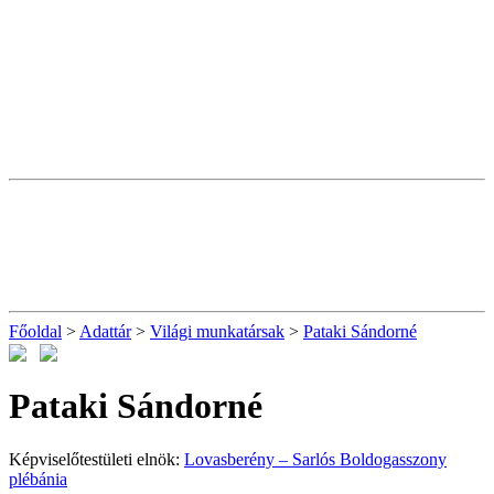
Főoldal
>
Adattár
>
Világi munkatársak
>
Pataki Sándorné
Pataki Sándorné
Képviselőtestületi elnök:
Lovasberény – Sarlós Boldogasszony
plébánia