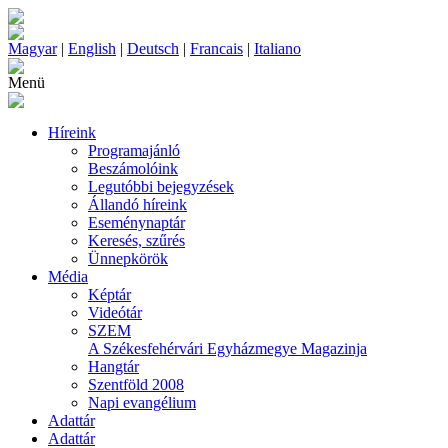
Magyar
|
English
|
Deutsch
|
Francais
|
Italiano
Menü
Híreink
Programajánló
Beszámolóink
Legutóbbi bejegyzések
Állandó híreink
Eseménynaptár
Keresés, szűrés
Ünnepkörök
Média
Képtár
Videótár
SZEM
A Székesfehérvári Egyházmegye Magazinja
Hangtár
Szentföld 2008
Napi evangélium
Adattár
Adattár