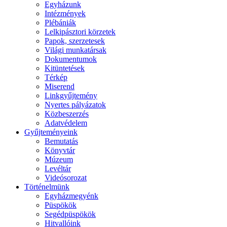
Egyházunk
Intézmények
Plébániák
Lelkipásztori körzetek
Papok, szerzetesek
Világi munkatársak
Dokumentumok
Kitüntetések
Térkép
Miserend
Linkgyűjtemény
Nyertes pályázatok
Közbeszerzés
Adatvédelem
Gyűjteményeink
Bemutatás
Könyvtár
Múzeum
Levéltár
Videósorozat
Történelmünk
Egyházmegyénk
Püspökök
Segédpüspökök
Hitvallóink