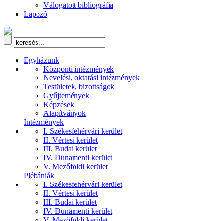
Válogatott bibliográfia
Lapozó
Egyházunk
Központi intézmények
Nevelési, oktatási intézmények
Testületek, bizottságok
Gyűjtemények
Képzések
Alapítványok
Intézmények
I. Székesfehérvári kerület
II. Vértesi kerület
III. Budai kerület
IV. Dunamenti kerület
V. Mezőföldi kerület
Plébániák
I. Székesfehérvári kerület
II. Vértesi kerület
III. Budai kerület
IV. Dunamenti kerület
V. Mezőföldi kerület