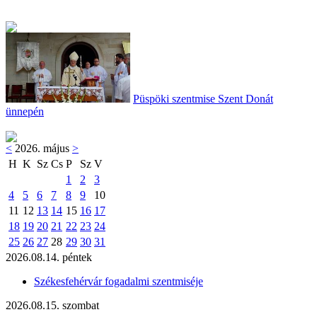
Püspöki szentmise Szent Donát
ünnepén
<
2026. május
>
H
K
Sz
Cs
P
Sz
V
1
2
3
4
5
6
7
8
9
10
11
12
13
14
15
16
17
18
19
20
21
22
23
24
25
26
27
28
29
30
31
2026.08.14. péntek
Székesfehérvár fogadalmi szentmiséje
2026.08.15. szombat