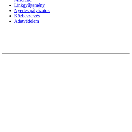
Linkgyűjtemény
Nyertes pályázatok
Közbeszerzés
Adatvédelem