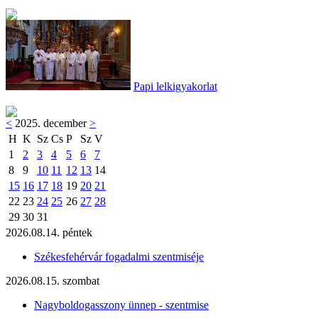
Papi lelkigyakorlat
<
2025. december
>
H
K
Sz
Cs
P
Sz
V
1
2
3
4
5
6
7
8
9
10
11
12
13
14
15
16
17
18
19
20
21
22
23
24
25
26
27
28
29
30
31
2026.08.14. péntek
Székesfehérvár fogadalmi szentmiséje
2026.08.15. szombat
Nagyboldogasszony ünnep - szentmise