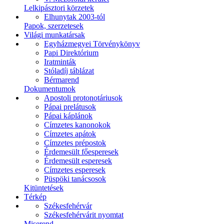
Lelkipásztori körzetek
Elhunytak 2003-tól
Papok, szerzetesek
Világi munkatársak
Egyházmegyei Törvénykönyv
Papi Direktórium
Iratminták
Stóladíj táblázat
Bérmarend
Dokumentumok
Apostoli protonotáriusok
Pápai prelátusok
Pápai káplánok
Címzetes kanonokok
Címzetes apátok
Címzetes prépostok
Érdemesült főesperesek
Érdemesült esperesek
Címzetes esperesek
Püspöki tanácsosok
Kitüntetések
Térkép
Székesfehérvár
Székesfehérvárit nyomtat
Miserend