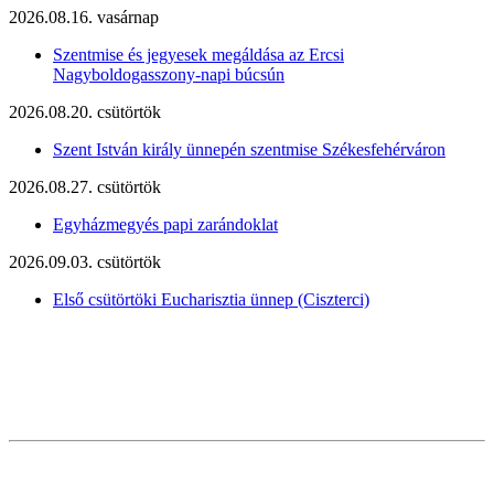
2026.08.16. vasárnap
Szentmise és jegyesek megáldása az Ercsi
Nagyboldogasszony-napi búcsún
2026.08.20. csütörtök
Szent István király ünnepén szentmise Székesfehérváron
2026.08.27. csütörtök
Egyházmegyés papi zarándoklat
2026.09.03. csütörtök
Első csütörtöki Eucharisztia ünnep (Ciszterci)