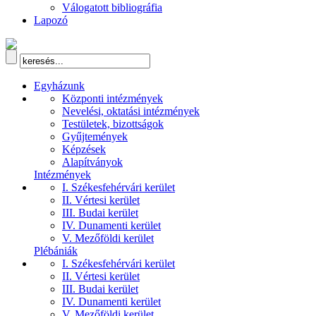
Válogatott bibliográfia
Lapozó
Egyházunk
Központi intézmények
Nevelési, oktatási intézmények
Testületek, bizottságok
Gyűjtemények
Képzések
Alapítványok
Intézmények
I. Székesfehérvári kerület
II. Vértesi kerület
III. Budai kerület
IV. Dunamenti kerület
V. Mezőföldi kerület
Plébániák
I. Székesfehérvári kerület
II. Vértesi kerület
III. Budai kerület
IV. Dunamenti kerület
V. Mezőföldi kerület