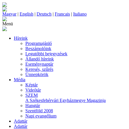
Magyar
|
English
|
Deutsch
|
Francais
|
Italiano
Menü
Híreink
Programajánló
Beszámolóink
Legutóbbi bejegyzések
Állandó híreink
Eseménynaptár
Keresés, szűrés
Ünnepkörök
Média
Képtár
Videótár
SZEM
A Székesfehérvári Egyházmegye Magazinja
Hangtár
Szentföld 2008
Napi evangélium
Adattár
Adattár