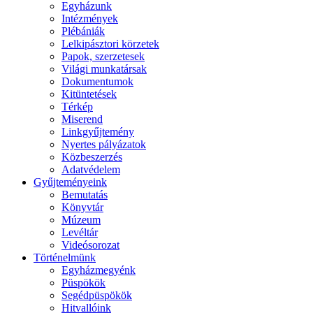
Egyházunk
Intézmények
Plébániák
Lelkipásztori körzetek
Papok, szerzetesek
Világi munkatársak
Dokumentumok
Kitüntetések
Térkép
Miserend
Linkgyűjtemény
Nyertes pályázatok
Közbeszerzés
Adatvédelem
Gyűjteményeink
Bemutatás
Könyvtár
Múzeum
Levéltár
Videósorozat
Történelmünk
Egyházmegyénk
Püspökök
Segédpüspökök
Hitvallóink