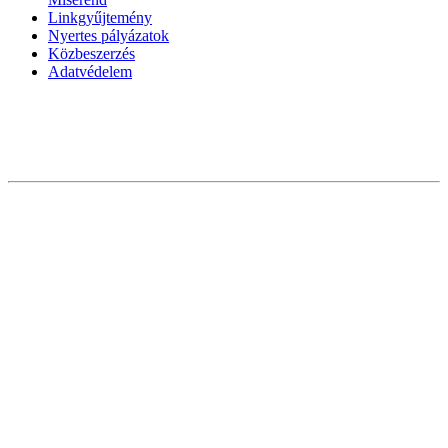
Linkgyűjtemény
Nyertes pályázatok
Közbeszerzés
Adatvédelem