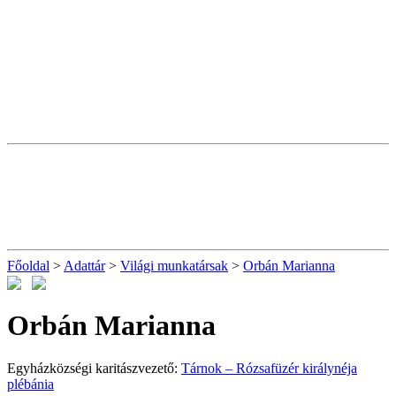
Főoldal
>
Adattár
>
Világi munkatársak
>
Orbán Marianna
Orbán Marianna
Egyházközségi karitászvezető:
Tárnok – Rózsafüzér királynéja
plébánia