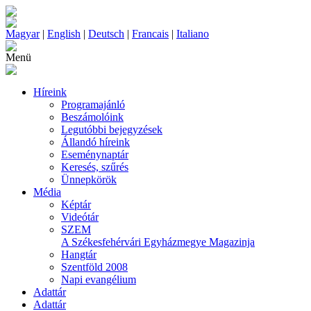
Magyar
|
English
|
Deutsch
|
Francais
|
Italiano
Menü
Híreink
Programajánló
Beszámolóink
Legutóbbi bejegyzések
Állandó híreink
Eseménynaptár
Keresés, szűrés
Ünnepkörök
Média
Képtár
Videótár
SZEM
A Székesfehérvári Egyházmegye Magazinja
Hangtár
Szentföld 2008
Napi evangélium
Adattár
Adattár