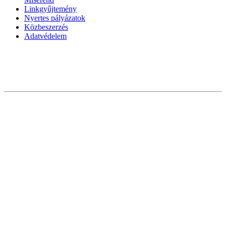
Linkgyűjtemény
Nyertes pályázatok
Közbeszerzés
Adatvédelem