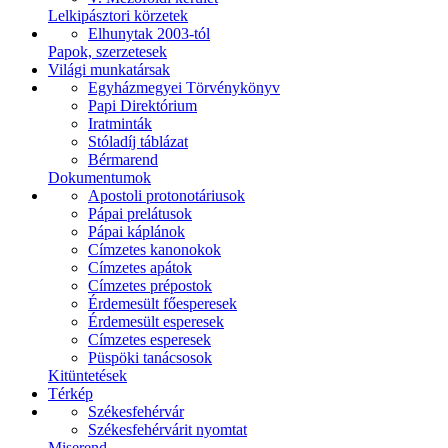
Lelkipásztori körzetek
Elhunytak 2003-tól
Papok, szerzetesek
Világi munkatársak
Egyházmegyei Törvénykönyv
Papi Direktórium
Iratminták
Stóladíj táblázat
Bérmarend
Dokumentumok
Apostoli protonotáriusok
Pápai prelátusok
Pápai káplánok
Címzetes kanonokok
Címzetes apátok
Címzetes prépostok
Érdemesült főesperesek
Érdemesült esperesek
Címzetes esperesek
Püspöki tanácsosok
Kitüntetések
Térkép
Székesfehérvár
Székesfehérvárit nyomtat
Miserend