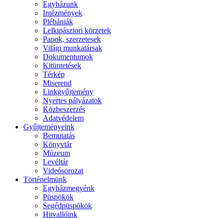
Egyházunk
Intézmények
Plébániák
Lelkipásztori körzetek
Papok, szerzetesek
Világi munkatársak
Dokumentumok
Kitüntetések
Térkép
Miserend
Linkgyűjtemény
Nyertes pályázatok
Közbeszerzés
Adatvédelem
Gyűjteményeink
Bemutatás
Könyvtár
Múzeum
Levéltár
Videósorozat
Történelmünk
Egyházmegyénk
Püspökök
Segédpüspökök
Hitvallóink