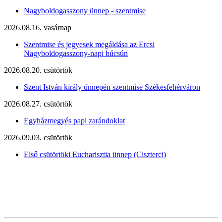
Nagyboldogasszony ünnep - szentmise
2026.08.16. vasárnap
Szentmise és jegyesek megáldása az Ercsi
Nagyboldogasszony-napi búcsún
2026.08.20. csütörtök
Szent István király ünnepén szentmise Székesfehérváron
2026.08.27. csütörtök
Egyházmegyés papi zarándoklat
2026.09.03. csütörtök
Első csütörtöki Eucharisztia ünnep (Ciszterci)