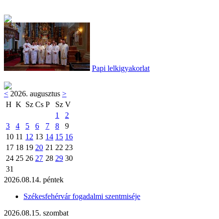
Papi lelkigyakorlat
<
2026. augusztus
>
H
K
Sz
Cs
P
Sz
V
1
2
3
4
5
6
7
8
9
10
11
12
13
14
15
16
17
18
19
20
21
22
23
24
25
26
27
28
29
30
31
2026.08.14. péntek
Székesfehérvár fogadalmi szentmiséje
2026.08.15. szombat