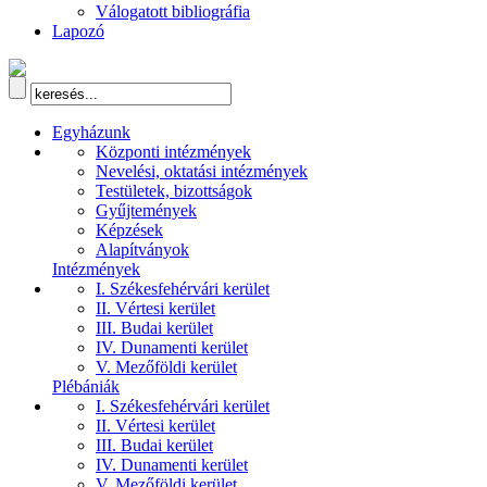
Válogatott bibliográfia
Lapozó
Egyházunk
Központi intézmények
Nevelési, oktatási intézmények
Testületek, bizottságok
Gyűjtemények
Képzések
Alapítványok
Intézmények
I. Székesfehérvári kerület
II. Vértesi kerület
III. Budai kerület
IV. Dunamenti kerület
V. Mezőföldi kerület
Plébániák
I. Székesfehérvári kerület
II. Vértesi kerület
III. Budai kerület
IV. Dunamenti kerület
V. Mezőföldi kerület