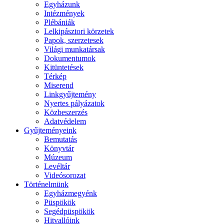
Egyházunk
Intézmények
Plébániák
Lelkipásztori körzetek
Papok, szerzetesek
Világi munkatársak
Dokumentumok
Kitüntetések
Térkép
Miserend
Linkgyűjtemény
Nyertes pályázatok
Közbeszerzés
Adatvédelem
Gyűjteményeink
Bemutatás
Könyvtár
Múzeum
Levéltár
Videósorozat
Történelmünk
Egyházmegyénk
Püspökök
Segédpüspökök
Hitvallóink