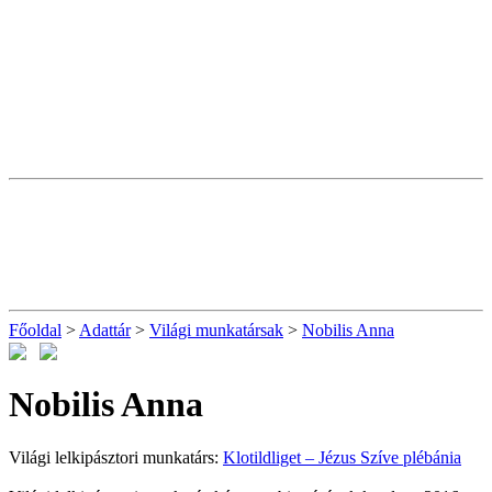
Főoldal
>
Adattár
>
Világi munkatársak
>
Nobilis Anna
Nobilis Anna
Világi lelkipásztori munkatárs:
Klotildliget – Jézus Szíve plébánia