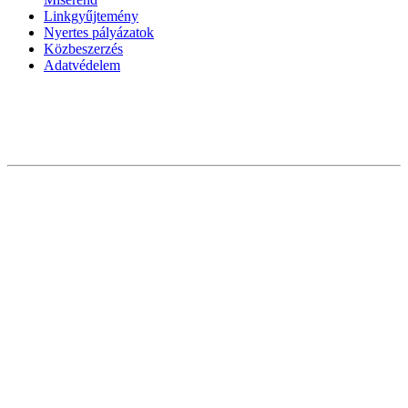
Linkgyűjtemény
Nyertes pályázatok
Közbeszerzés
Adatvédelem