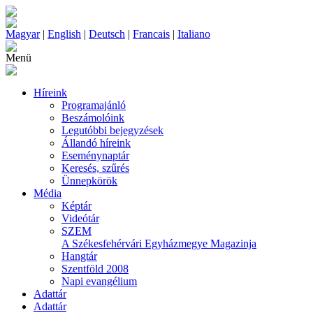
Magyar
|
English
|
Deutsch
|
Francais
|
Italiano
Menü
Híreink
Programajánló
Beszámolóink
Legutóbbi bejegyzések
Állandó híreink
Eseménynaptár
Keresés, szűrés
Ünnepkörök
Média
Képtár
Videótár
SZEM
A Székesfehérvári Egyházmegye Magazinja
Hangtár
Szentföld 2008
Napi evangélium
Adattár
Adattár