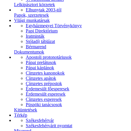
Lelkipásztori körzetek
Elhunytak 2003-tól
Papok, szerzetesek
Világi munkatársak
Egyházmegyei Törvénykönyv
Papi Direktórium
Iratminták
Stóladíj táblázat
Bérmarend
Dokumentumok
Apostoli protonotáriusok
Pápai prelátusok
Pápai káplánok
Címzetes kanonokok
Címzetes apátok
Címzetes prépostok
Érdemesült főesperesek
Érdemesült esperesek
Címzetes esperesek
Püspöki tanácsosok
Kitüntetések
Térkép
Székesfehérvár
Székesfehérvárit nyomtat
Miserend