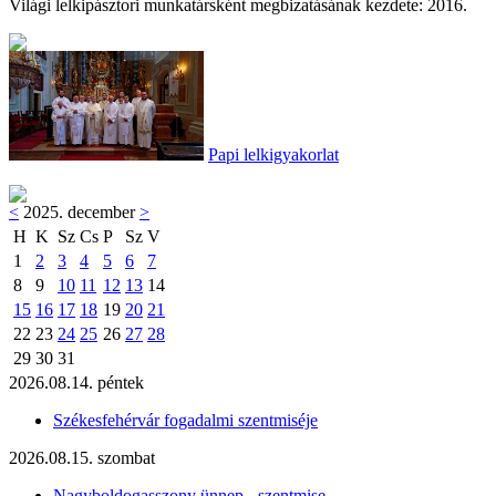
Világi lelkipásztori munkatársként megbizatásának kezdete: 2016.
Papi lelkigyakorlat
<
2025. december
>
H
K
Sz
Cs
P
Sz
V
1
2
3
4
5
6
7
8
9
10
11
12
13
14
15
16
17
18
19
20
21
22
23
24
25
26
27
28
29
30
31
2026.08.14. péntek
Székesfehérvár fogadalmi szentmiséje
2026.08.15. szombat
Nagyboldogasszony ünnep - szentmise