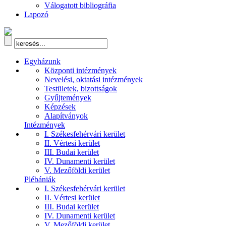
Válogatott bibliográfia
Lapozó
Egyházunk
Központi intézmények
Nevelési, oktatási intézmények
Testületek, bizottságok
Gyűjtemények
Képzések
Alapítványok
Intézmények
I. Székesfehérvári kerület
II. Vértesi kerület
III. Budai kerület
IV. Dunamenti kerület
V. Mezőföldi kerület
Plébániák
I. Székesfehérvári kerület
II. Vértesi kerület
III. Budai kerület
IV. Dunamenti kerület
V. Mezőföldi kerület