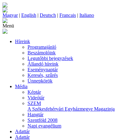
Magyar
|
English
|
Deutsch
|
Francais
|
Italiano
Menü
Híreink
Programajánló
Beszámolóink
Legutóbbi bejegyzések
Állandó híreink
Eseménynaptár
Keresés, szűrés
Ünnepkörök
Média
Képtár
Videótár
SZEM
A Székesfehérvári Egyházmegye Magazinja
Hangtár
Szentföld 2008
Napi evangélium
Adattár
Adattár