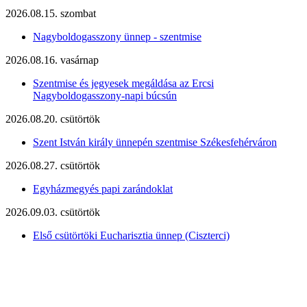
2026.08.15. szombat
Nagyboldogasszony ünnep - szentmise
2026.08.16. vasárnap
Szentmise és jegyesek megáldása az Ercsi
Nagyboldogasszony-napi búcsún
2026.08.20. csütörtök
Szent István király ünnepén szentmise Székesfehérváron
2026.08.27. csütörtök
Egyházmegyés papi zarándoklat
2026.09.03. csütörtök
Első csütörtöki Eucharisztia ünnep (Ciszterci)