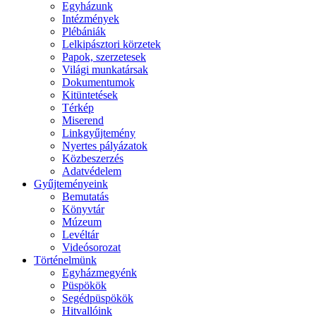
Egyházunk
Intézmények
Plébániák
Lelkipásztori körzetek
Papok, szerzetesek
Világi munkatársak
Dokumentumok
Kitüntetések
Térkép
Miserend
Linkgyűjtemény
Nyertes pályázatok
Közbeszerzés
Adatvédelem
Gyűjteményeink
Bemutatás
Könyvtár
Múzeum
Levéltár
Videósorozat
Történelmünk
Egyházmegyénk
Püspökök
Segédpüspökök
Hitvallóink