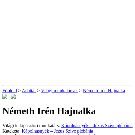
Főoldal
>
Adattár
>
Világi munkatársak
>
Németh Irén Hajnalka
Németh Irén Hajnalka
Világi lelkipásztori munkatárs:
Kápolnásnyék – Jézus Szíve plébánia
Katekéta:
Kápolnásnyék – Jézus Szíve plébánia