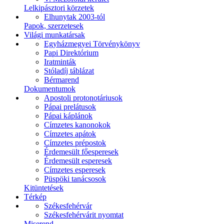
Lelkipásztori körzetek
Elhunytak 2003-tól
Papok, szerzetesek
Világi munkatársak
Egyházmegyei Törvénykönyv
Papi Direktórium
Iratminták
Stóladíj táblázat
Bérmarend
Dokumentumok
Apostoli protonotáriusok
Pápai prelátusok
Pápai káplánok
Címzetes kanonokok
Címzetes apátok
Címzetes prépostok
Érdemesült főesperesek
Érdemesült esperesek
Címzetes esperesek
Püspöki tanácsosok
Kitüntetések
Térkép
Székesfehérvár
Székesfehérvárit nyomtat
Miserend