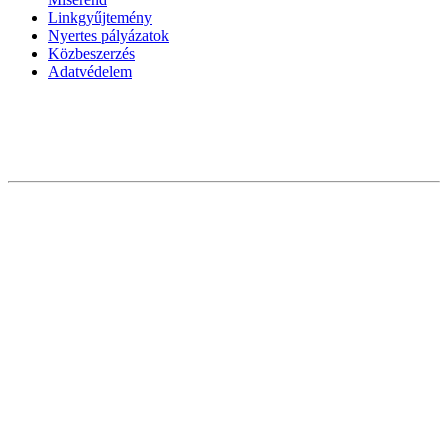
Linkgyűjtemény
Nyertes pályázatok
Közbeszerzés
Adatvédelem