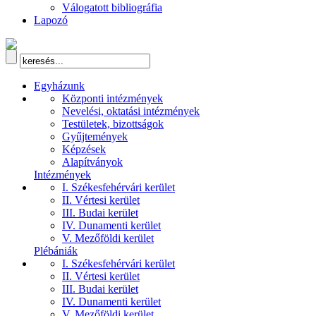
Válogatott bibliográfia
Lapozó
Egyházunk
Központi intézmények
Nevelési, oktatási intézmények
Testületek, bizottságok
Gyűjtemények
Képzések
Alapítványok
Intézmények
I. Székesfehérvári kerület
II. Vértesi kerület
III. Budai kerület
IV. Dunamenti kerület
V. Mezőföldi kerület
Plébániák
I. Székesfehérvári kerület
II. Vértesi kerület
III. Budai kerület
IV. Dunamenti kerület
V. Mezőföldi kerület