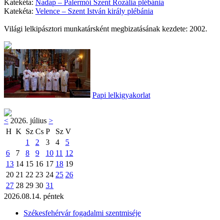
Katekéta:
Nadap – Palermói Szent Rozália plébánia
Katekéta:
Velence – Szent István király plébánia
Világi lelkipásztori munkatársként megbizatásának kezdete: 2002.
Papi lelkigyakorlat
<
2026. július
>
H
K
Sz
Cs
P
Sz
V
1
2
3
4
5
6
7
8
9
10
11
12
13
14
15
16
17
18
19
20
21
22
23
24
25
26
27
28
29
30
31
2026.08.14. péntek
Székesfehérvár fogadalmi szentmiséje