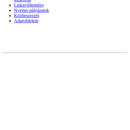
Linkgyűjtemény
Nyertes pályázatok
Közbeszerzés
Adatvédelem