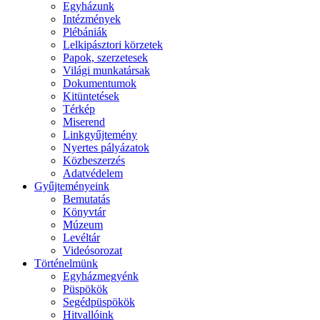
Egyházunk
Intézmények
Plébániák
Lelkipásztori körzetek
Papok, szerzetesek
Világi munkatársak
Dokumentumok
Kitüntetések
Térkép
Miserend
Linkgyűjtemény
Nyertes pályázatok
Közbeszerzés
Adatvédelem
Gyűjteményeink
Bemutatás
Könyvtár
Múzeum
Levéltár
Videósorozat
Történelmünk
Egyházmegyénk
Püspökök
Segédpüspökök
Hitvallóink