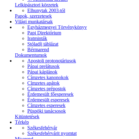
Lelkipásztori körzetek
Elhunytak 2003-tól
Papok, szerzetesek
Világi munkatársak
Egyházmegyei Törvénykönyv
Papi Direktórium
Iratminták
Stóladíj táblázat
Bérmarend
Dokumentumok
Apostoli protonotáriusok
Pápai prelátusok
Pápai káplánok
Címzetes kanonokok
Címzetes apátok
Címzetes prépostok
Érdemesült főesperesek
Érdemesült esperesek
Címzetes esperesek
Püspöki tanácsosok
Kitüntetések
Térkép
Székesfehérvár
Székesfehérvárit nyomtat
Miserend