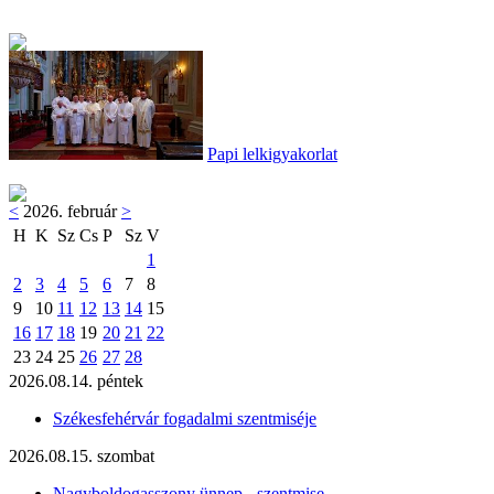
Papi lelkigyakorlat
<
2026. február
>
H
K
Sz
Cs
P
Sz
V
1
2
3
4
5
6
7
8
9
10
11
12
13
14
15
16
17
18
19
20
21
22
23
24
25
26
27
28
2026.08.14. péntek
Székesfehérvár fogadalmi szentmiséje
2026.08.15. szombat
Nagyboldogasszony ünnep - szentmise