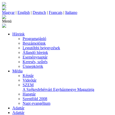
Magyar
|
English
|
Deutsch
|
Francais
|
Italiano
Menü
Híreink
Programajánló
Beszámolóink
Legutóbbi bejegyzések
Állandó híreink
Eseménynaptár
Keresés, szűrés
Ünnepkörök
Média
Képtár
Videótár
SZEM
A Székesfehérvári Egyházmegye Magazinja
Hangtár
Szentföld 2008
Napi evangélium
Adattár
Adattár