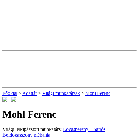
Főoldal
>
Adattár
>
Világi munkatársak
>
Mohl Ferenc
Mohl Ferenc
Világi lelkipásztori munkatárs:
Lovasberény – Sarlós
Boldogasszony plébánia