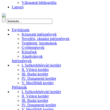
Válogatott bibliográfia
Lapozó
Egyházunk
Központi intézmények
Nevelési, oktatási intézmények
Testületek, bizottságok
Gyűjtemények
Képzések
Alapítványok
Intézmények
I. Székesfehérvári kerület
II. Vértesi kerület
III. Budai kerület
IV. Dunamenti kerület
V. Mezőföldi kerület
Plébániák
I. Székesfehérvári kerület
II. Vértesi kerület
III. Budai kerület
IV. Dunamenti kerület
V. Mezőföldi kerület