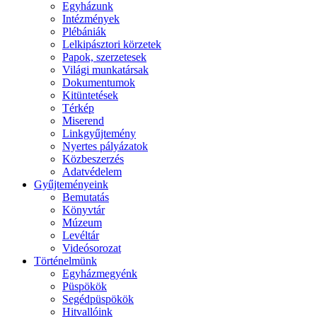
Egyházunk
Intézmények
Plébániák
Lelkipásztori körzetek
Papok, szerzetesek
Világi munkatársak
Dokumentumok
Kitüntetések
Térkép
Miserend
Linkgyűjtemény
Nyertes pályázatok
Közbeszerzés
Adatvédelem
Gyűjteményeink
Bemutatás
Könyvtár
Múzeum
Levéltár
Videósorozat
Történelmünk
Egyházmegyénk
Püspökök
Segédpüspökök
Hitvallóink