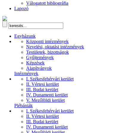
Válogatott bibliográfia
Lapozó
Egyházunk
Központi intézmények
Nevelési, oktatási intézmények
Testületek, bizottságok
Gyűjtemények
Képzések
Alapítványok
Intézmények
I. Székesfehérvári kerület
II. Vértesi kerület
III. Budai kerület
IV. Dunamenti kerület
V. Mezőföldi kerület
Plébániák
I. Székesfehérvári kerület
II. Vértesi kerület
III. Budai kerület
IV. Dunamenti kerület
V. Mezőföldi kerület