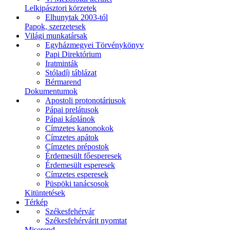
Lelkipásztori körzetek
Elhunytak 2003-tól
Papok, szerzetesek
Világi munkatársak
Egyházmegyei Törvénykönyv
Papi Direktórium
Iratminták
Stóladíj táblázat
Bérmarend
Dokumentumok
Apostoli protonotáriusok
Pápai prelátusok
Pápai káplánok
Címzetes kanonokok
Címzetes apátok
Címzetes prépostok
Érdemesült főesperesek
Érdemesült esperesek
Címzetes esperesek
Püspöki tanácsosok
Kitüntetések
Térkép
Székesfehérvár
Székesfehérvárit nyomtat
Miserend