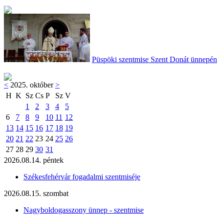
Püspöki szentmise Szent Donát ünnepén
<
2025. október
>
H
K
Sz
Cs
P
Sz
V
1
2
3
4
5
6
7
8
9
10
11
12
13
14
15
16
17
18
19
20
21
22
23
24
25
26
27
28
29
30
31
2026.08.14. péntek
Székesfehérvár fogadalmi szentmiséje
2026.08.15. szombat
Nagyboldogasszony ünnep - szentmise