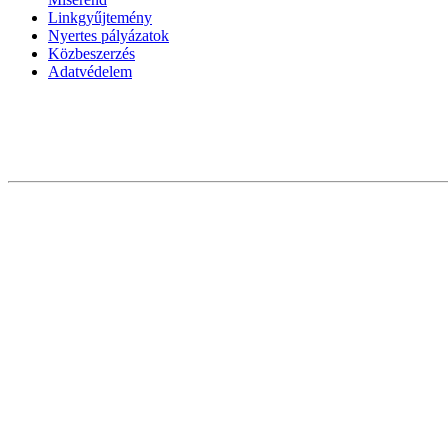
Linkgyűjtemény
Nyertes pályázatok
Közbeszerzés
Adatvédelem