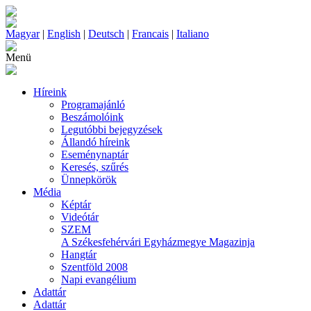
Magyar
|
English
|
Deutsch
|
Francais
|
Italiano
Menü
Híreink
Programajánló
Beszámolóink
Legutóbbi bejegyzések
Állandó híreink
Eseménynaptár
Keresés, szűrés
Ünnepkörök
Média
Képtár
Videótár
SZEM
A Székesfehérvári Egyházmegye Magazinja
Hangtár
Szentföld 2008
Napi evangélium
Adattár
Adattár