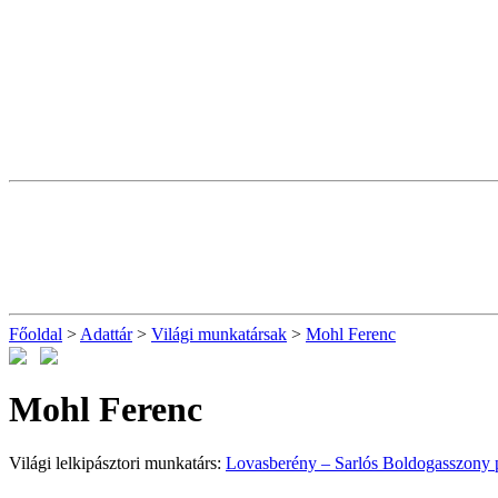
Főoldal
>
Adattár
>
Világi munkatársak
>
Mohl Ferenc
Mohl Ferenc
Világi lelkipásztori munkatárs:
Lovasberény – Sarlós Boldogasszony 