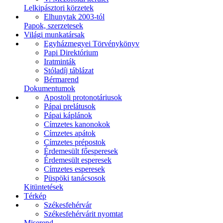
Lelkipásztori körzetek
Elhunytak 2003-tól
Papok, szerzetesek
Világi munkatársak
Egyházmegyei Törvénykönyv
Papi Direktórium
Iratminták
Stóladíj táblázat
Bérmarend
Dokumentumok
Apostoli protonotáriusok
Pápai prelátusok
Pápai káplánok
Címzetes kanonokok
Címzetes apátok
Címzetes prépostok
Érdemesült főesperesek
Érdemesült esperesek
Címzetes esperesek
Püspöki tanácsosok
Kitüntetések
Térkép
Székesfehérvár
Székesfehérvárit nyomtat
Miserend