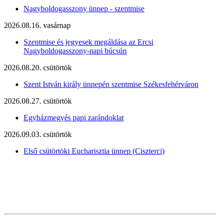
Nagyboldogasszony ünnep - szentmise
2026.08.16. vasárnap
Szentmise és jegyesek megáldása az Ercsi
Nagyboldogasszony-napi búcsún
2026.08.20. csütörtök
Szent István király ünnepén szentmise Székesfehérváron
2026.08.27. csütörtök
Egyházmegyés papi zarándoklat
2026.09.03. csütörtök
Első csütörtöki Eucharisztia ünnep (Ciszterci)