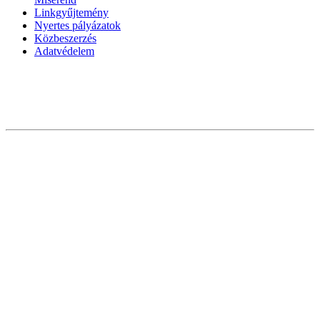
Linkgyűjtemény
Nyertes pályázatok
Közbeszerzés
Adatvédelem