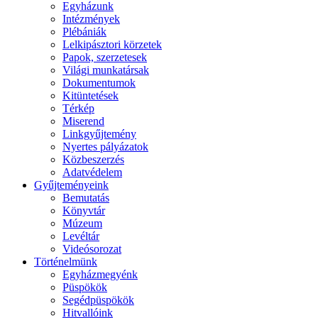
Egyházunk
Intézmények
Plébániák
Lelkipásztori körzetek
Papok, szerzetesek
Világi munkatársak
Dokumentumok
Kitüntetések
Térkép
Miserend
Linkgyűjtemény
Nyertes pályázatok
Közbeszerzés
Adatvédelem
Gyűjteményeink
Bemutatás
Könyvtár
Múzeum
Levéltár
Videósorozat
Történelmünk
Egyházmegyénk
Püspökök
Segédpüspökök
Hitvallóink