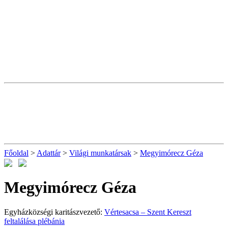
Főoldal
>
Adattár
>
Világi munkatársak
>
Megyimórecz Géza
Megyimórecz Géza
Egyházközségi karitászvezető:
Vértesacsa – Szent Kereszt
feltalálása plébánia