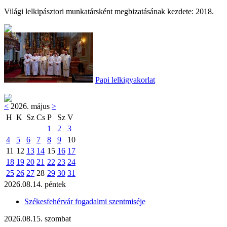
Világi lelkipásztori munkatársként megbizatásának kezdete: 2018.
Papi lelkigyakorlat
<
2026. május
>
H
K
Sz
Cs
P
Sz
V
1
2
3
4
5
6
7
8
9
10
11
12
13
14
15
16
17
18
19
20
21
22
23
24
25
26
27
28
29
30
31
2026.08.14. péntek
Székesfehérvár fogadalmi szentmiséje
2026.08.15. szombat