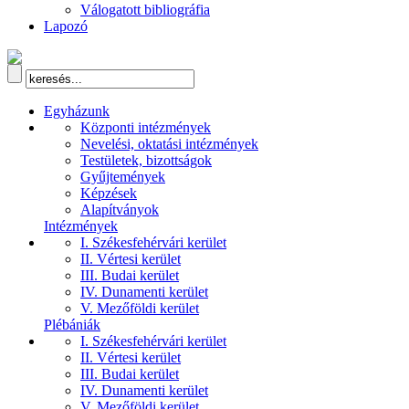
Válogatott bibliográfia
Lapozó
Egyházunk
Központi intézmények
Nevelési, oktatási intézmények
Testületek, bizottságok
Gyűjtemények
Képzések
Alapítványok
Intézmények
I. Székesfehérvári kerület
II. Vértesi kerület
III. Budai kerület
IV. Dunamenti kerület
V. Mezőföldi kerület
Plébániák
I. Székesfehérvári kerület
II. Vértesi kerület
III. Budai kerület
IV. Dunamenti kerület
V. Mezőföldi kerület