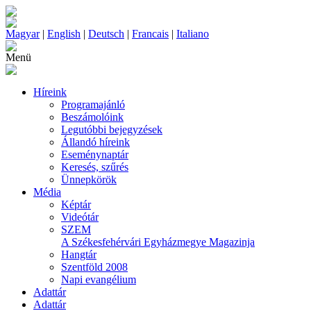
Magyar
|
English
|
Deutsch
|
Francais
|
Italiano
Menü
Híreink
Programajánló
Beszámolóink
Legutóbbi bejegyzések
Állandó híreink
Eseménynaptár
Keresés, szűrés
Ünnepkörök
Média
Képtár
Videótár
SZEM
A Székesfehérvári Egyházmegye Magazinja
Hangtár
Szentföld 2008
Napi evangélium
Adattár
Adattár