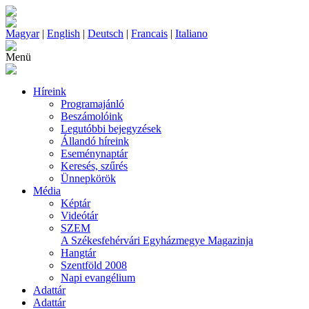
Magyar
|
English
|
Deutsch
|
Francais
|
Italiano
Menü
Híreink
Programajánló
Beszámolóink
Legutóbbi bejegyzések
Állandó híreink
Eseménynaptár
Keresés, szűrés
Ünnepkörök
Média
Képtár
Videótár
SZEM
A Székesfehérvári Egyházmegye Magazinja
Hangtár
Szentföld 2008
Napi evangélium
Adattár
Adattár