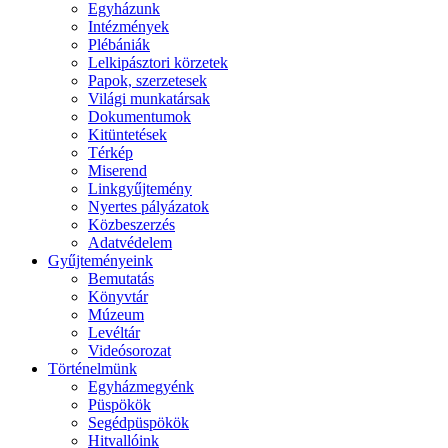
Egyházunk
Intézmények
Plébániák
Lelkipásztori körzetek
Papok, szerzetesek
Világi munkatársak
Dokumentumok
Kitüntetések
Térkép
Miserend
Linkgyűjtemény
Nyertes pályázatok
Közbeszerzés
Adatvédelem
Gyűjteményeink
Bemutatás
Könyvtár
Múzeum
Levéltár
Videósorozat
Történelmünk
Egyházmegyénk
Püspökök
Segédpüspökök
Hitvallóink