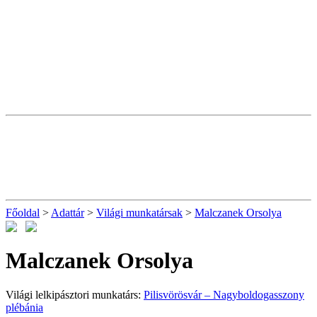
Főoldal
>
Adattár
>
Világi munkatársak
>
Malczanek Orsolya
Malczanek Orsolya
Világi lelkipásztori munkatárs:
Pilisvörösvár – Nagyboldogasszony
plébánia