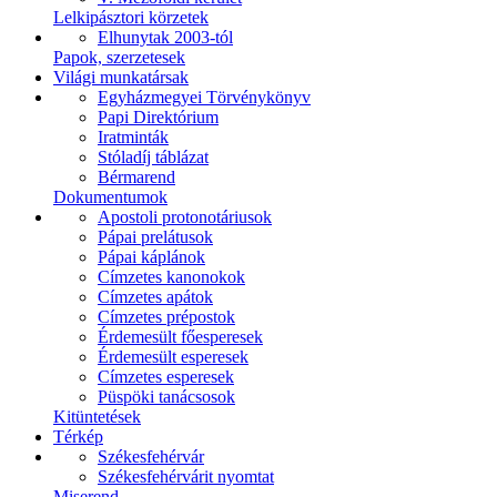
Lelkipásztori körzetek
Elhunytak 2003-tól
Papok, szerzetesek
Világi munkatársak
Egyházmegyei Törvénykönyv
Papi Direktórium
Iratminták
Stóladíj táblázat
Bérmarend
Dokumentumok
Apostoli protonotáriusok
Pápai prelátusok
Pápai káplánok
Címzetes kanonokok
Címzetes apátok
Címzetes prépostok
Érdemesült főesperesek
Érdemesült esperesek
Címzetes esperesek
Püspöki tanácsosok
Kitüntetések
Térkép
Székesfehérvár
Székesfehérvárit nyomtat
Miserend