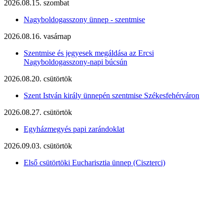
2026.08.15. szombat
Nagyboldogasszony ünnep - szentmise
2026.08.16. vasárnap
Szentmise és jegyesek megáldása az Ercsi
Nagyboldogasszony-napi búcsún
2026.08.20. csütörtök
Szent István király ünnepén szentmise Székesfehérváron
2026.08.27. csütörtök
Egyházmegyés papi zarándoklat
2026.09.03. csütörtök
Első csütörtöki Eucharisztia ünnep (Ciszterci)