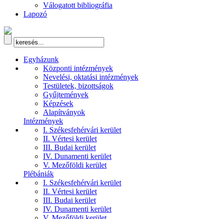
Válogatott bibliográfia
Lapozó
Egyházunk
Központi intézmények
Nevelési, oktatási intézmények
Testületek, bizottságok
Gyűjtemények
Képzések
Alapítványok
Intézmények
I. Székesfehérvári kerület
II. Vértesi kerület
III. Budai kerület
IV. Dunamenti kerület
V. Mezőföldi kerület
Plébániák
I. Székesfehérvári kerület
II. Vértesi kerület
III. Budai kerület
IV. Dunamenti kerület
V. Mezőföldi kerület