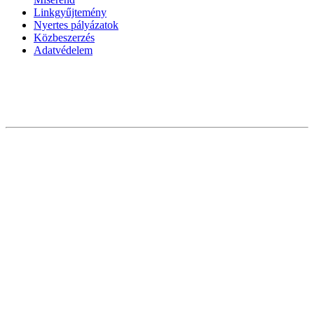
Linkgyűjtemény
Nyertes pályázatok
Közbeszerzés
Adatvédelem