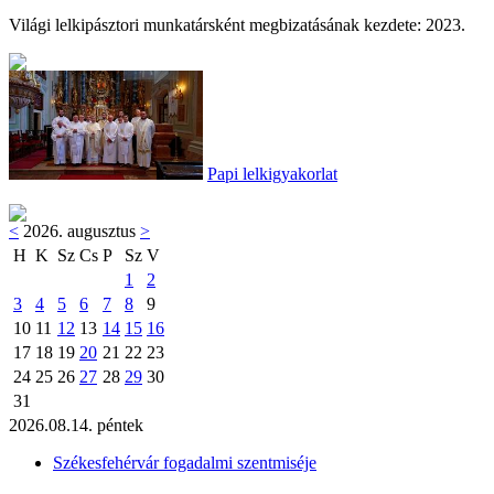
Világi lelkipásztori munkatársként megbizatásának kezdete: 2023.
Papi lelkigyakorlat
<
2026. augusztus
>
H
K
Sz
Cs
P
Sz
V
1
2
3
4
5
6
7
8
9
10
11
12
13
14
15
16
17
18
19
20
21
22
23
24
25
26
27
28
29
30
31
2026.08.14. péntek
Székesfehérvár fogadalmi szentmiséje