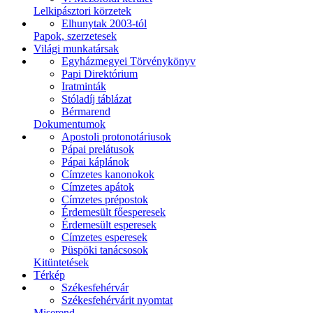
Lelkipásztori körzetek
Elhunytak 2003-tól
Papok, szerzetesek
Világi munkatársak
Egyházmegyei Törvénykönyv
Papi Direktórium
Iratminták
Stóladíj táblázat
Bérmarend
Dokumentumok
Apostoli protonotáriusok
Pápai prelátusok
Pápai káplánok
Címzetes kanonokok
Címzetes apátok
Címzetes prépostok
Érdemesült főesperesek
Érdemesült esperesek
Címzetes esperesek
Püspöki tanácsosok
Kitüntetések
Térkép
Székesfehérvár
Székesfehérvárit nyomtat
Miserend