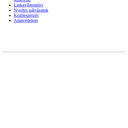
Linkgyűjtemény
Nyertes pályázatok
Közbeszerzés
Adatvédelem