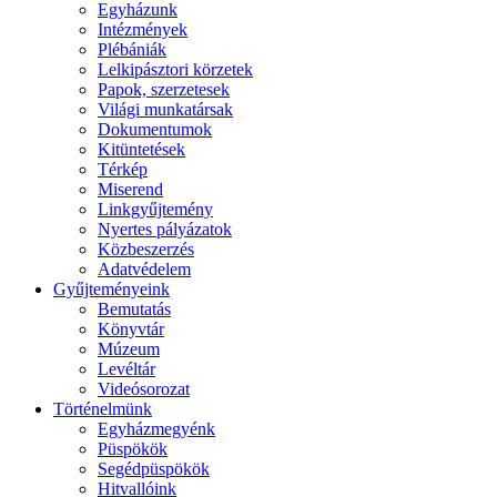
Egyházunk
Intézmények
Plébániák
Lelkipásztori körzetek
Papok, szerzetesek
Világi munkatársak
Dokumentumok
Kitüntetések
Térkép
Miserend
Linkgyűjtemény
Nyertes pályázatok
Közbeszerzés
Adatvédelem
Gyűjteményeink
Bemutatás
Könyvtár
Múzeum
Levéltár
Videósorozat
Történelmünk
Egyházmegyénk
Püspökök
Segédpüspökök
Hitvallóink