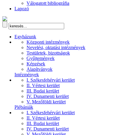
Válogatott bibliográfia
Lapozó
Egyházunk
Központi intézmények
Nevelési, oktatási intézmények
Testületek, bizottságok
Gyűjtemények
Képzések
Alapítványok
Intézmények
I. Székesfehérvári kerület
II. Vértesi kerület
III. Budai kerület
IV. Dunamenti kerület
V. Mezőföldi kerület
Plébániák
I. Székesfehérvári kerület
II. Vértesi kerület
III. Budai kerület
IV. Dunamenti kerület
V. Mezőföldi kerület