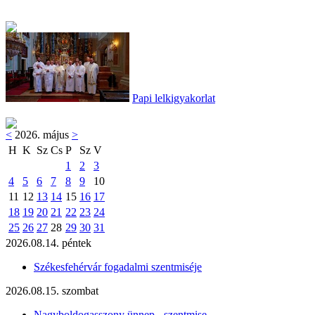
Papi lelkigyakorlat
<
2026. május
>
H
K
Sz
Cs
P
Sz
V
1
2
3
4
5
6
7
8
9
10
11
12
13
14
15
16
17
18
19
20
21
22
23
24
25
26
27
28
29
30
31
2026.08.14. péntek
Székesfehérvár fogadalmi szentmiséje
2026.08.15. szombat
Nagyboldogasszony ünnep - szentmise