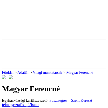
Főoldal
>
Adattár
>
Világi munkatársak
>
Magyar Ferencné
Magyar Ferencné
Egyházközségi karitászvezető:
Pusztaegres – Szent Kereszt
felmagasztalása plébánia