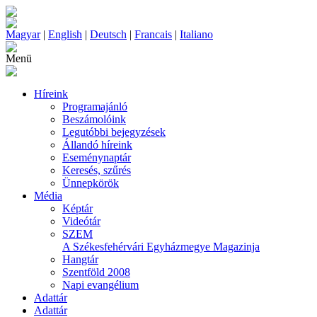
Magyar
|
English
|
Deutsch
|
Francais
|
Italiano
Menü
Híreink
Programajánló
Beszámolóink
Legutóbbi bejegyzések
Állandó híreink
Eseménynaptár
Keresés, szűrés
Ünnepkörök
Média
Képtár
Videótár
SZEM
A Székesfehérvári Egyházmegye Magazinja
Hangtár
Szentföld 2008
Napi evangélium
Adattár
Adattár