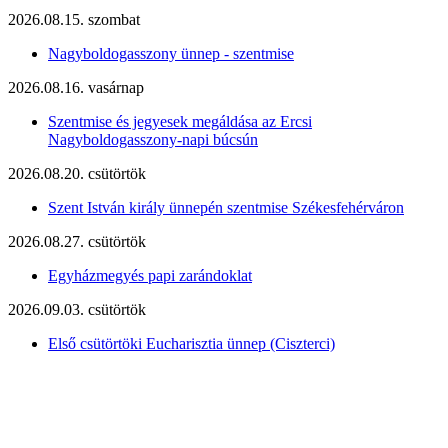
2026.08.15. szombat
Nagyboldogasszony ünnep - szentmise
2026.08.16. vasárnap
Szentmise és jegyesek megáldása az Ercsi
Nagyboldogasszony-napi búcsún
2026.08.20. csütörtök
Szent István király ünnepén szentmise Székesfehérváron
2026.08.27. csütörtök
Egyházmegyés papi zarándoklat
2026.09.03. csütörtök
Első csütörtöki Eucharisztia ünnep (Ciszterci)