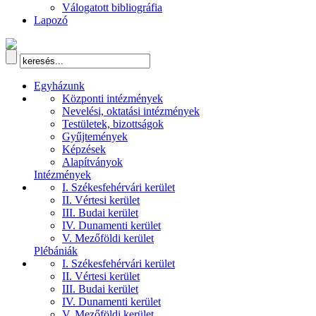
Válogatott bibliográfia
Lapozó
Egyházunk
Központi intézmények
Nevelési, oktatási intézmények
Testületek, bizottságok
Gyűjtemények
Képzések
Alapítványok
Intézmények
I. Székesfehérvári kerület
II. Vértesi kerület
III. Budai kerület
IV. Dunamenti kerület
V. Mezőföldi kerület
Plébániák
I. Székesfehérvári kerület
II. Vértesi kerület
III. Budai kerület
IV. Dunamenti kerület
V. Mezőföldi kerület