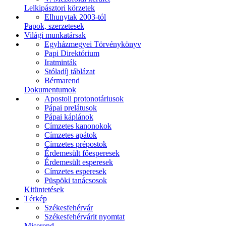
Lelkipásztori körzetek
Elhunytak 2003-tól
Papok, szerzetesek
Világi munkatársak
Egyházmegyei Törvénykönyv
Papi Direktórium
Iratminták
Stóladíj táblázat
Bérmarend
Dokumentumok
Apostoli protonotáriusok
Pápai prelátusok
Pápai káplánok
Címzetes kanonokok
Címzetes apátok
Címzetes prépostok
Érdemesült főesperesek
Érdemesült esperesek
Címzetes esperesek
Püspöki tanácsosok
Kitüntetések
Térkép
Székesfehérvár
Székesfehérvárit nyomtat
Miserend