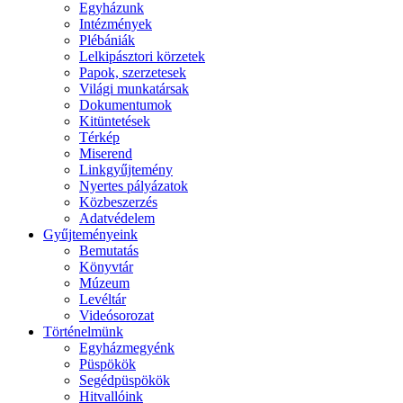
Egyházunk
Intézmények
Plébániák
Lelkipásztori körzetek
Papok, szerzetesek
Világi munkatársak
Dokumentumok
Kitüntetések
Térkép
Miserend
Linkgyűjtemény
Nyertes pályázatok
Közbeszerzés
Adatvédelem
Gyűjteményeink
Bemutatás
Könyvtár
Múzeum
Levéltár
Videósorozat
Történelmünk
Egyházmegyénk
Püspökök
Segédpüspökök
Hitvallóink