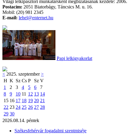
Világi lelkipásztori munkatársként megbizatásának kezdete: 2006.
Postacím:
2051 Biatorbágy, Táncsics M. u. 16.
Mobil: (20) 981 2345
E-mail:
lehel@enternet.hu
Papi lelkigyakorlat
<
2025. szeptember
>
H
K
Sz
Cs
P
Sz
V
1
2
3
4
5
6
7
8
9
10
11
12
13
14
15
16
17
18
19
20
21
22
23
24
25
26
27
28
29
30
2026.08.14. péntek
Székesfehérvár fogadalmi szentmiséje