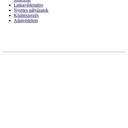
Linkgyűjtemény
Nyertes pályázatok
Közbeszerzés
Adatvédelem