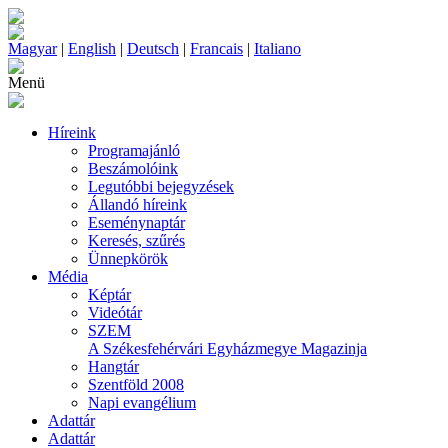
Magyar
|
English
|
Deutsch
|
Francais
|
Italiano
Menü
Híreink
Programajánló
Beszámolóink
Legutóbbi bejegyzések
Állandó híreink
Eseménynaptár
Keresés, szűrés
Ünnepkörök
Média
Képtár
Videótár
SZEM
A Székesfehérvári Egyházmegye Magazinja
Hangtár
Szentföld 2008
Napi evangélium
Adattár
Adattár