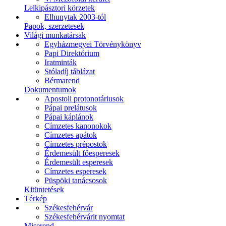
Lelkipásztori körzetek
Elhunytak 2003-tól
Papok, szerzetesek
Világi munkatársak
Egyházmegyei Törvénykönyv
Papi Direktórium
Iratminták
Stóladíj táblázat
Bérmarend
Dokumentumok
Apostoli protonotáriusok
Pápai prelátusok
Pápai káplánok
Címzetes kanonokok
Címzetes apátok
Címzetes prépostok
Érdemesült főesperesek
Érdemesült esperesek
Címzetes esperesek
Püspöki tanácsosok
Kitüntetések
Térkép
Székesfehérvár
Székesfehérvárit nyomtat
Miserend