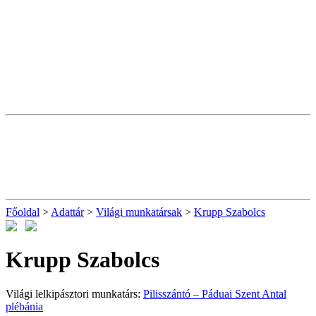
Főoldal
>
Adattár
>
Világi munkatársak
>
Krupp Szabolcs
Krupp Szabolcs
Világi lelkipásztori munkatárs:
Pilisszántó – Páduai Szent Antal
plébánia