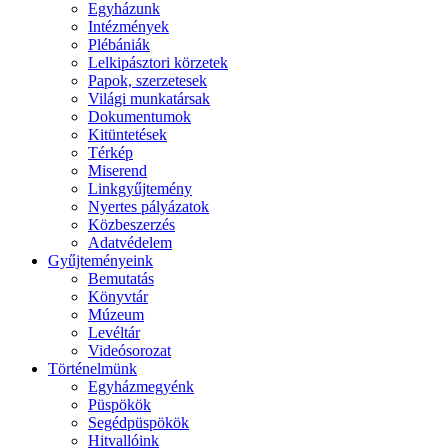
Egyházunk
Intézmények
Plébániák
Lelkipásztori körzetek
Papok, szerzetesek
Világi munkatársak
Dokumentumok
Kitüntetések
Térkép
Miserend
Linkgyűjtemény
Nyertes pályázatok
Közbeszerzés
Adatvédelem
Gyűjteményeink
Bemutatás
Könyvtár
Múzeum
Levéltár
Videósorozat
Történelmünk
Egyházmegyénk
Püspökök
Segédpüspökök
Hitvallóink