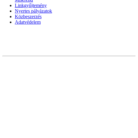
Linkgyűjtemény
Nyertes pályázatok
Közbeszerzés
Adatvédelem