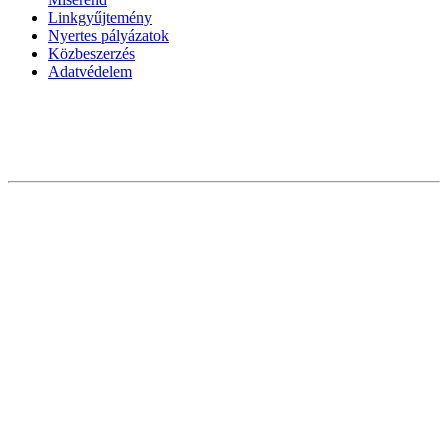
Linkgyűjtemény
Nyertes pályázatok
Közbeszerzés
Adatvédelem