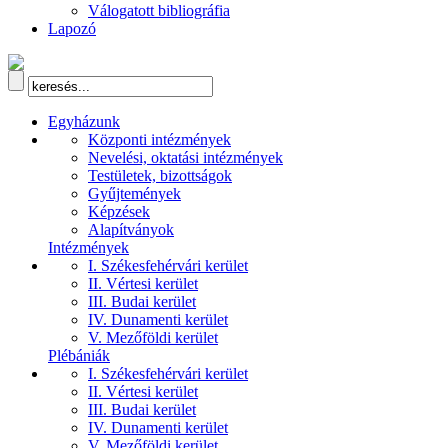
Válogatott bibliográfia
Lapozó
Egyházunk
Központi intézmények
Nevelési, oktatási intézmények
Testületek, bizottságok
Gyűjtemények
Képzések
Alapítványok
Intézmények
I. Székesfehérvári kerület
II. Vértesi kerület
III. Budai kerület
IV. Dunamenti kerület
V. Mezőföldi kerület
Plébániák
I. Székesfehérvári kerület
II. Vértesi kerület
III. Budai kerület
IV. Dunamenti kerület
V. Mezőföldi kerület