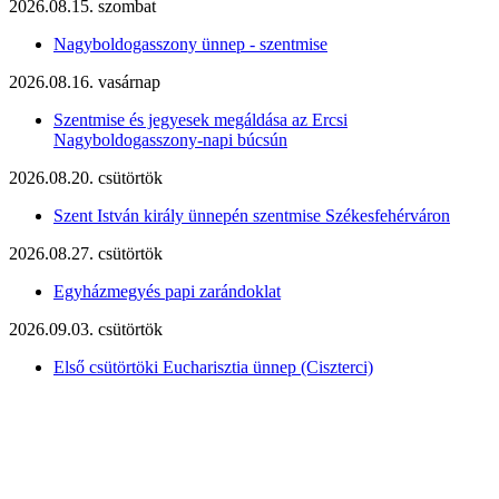
2026.08.15. szombat
Nagyboldogasszony ünnep - szentmise
2026.08.16. vasárnap
Szentmise és jegyesek megáldása az Ercsi
Nagyboldogasszony-napi búcsún
2026.08.20. csütörtök
Szent István király ünnepén szentmise Székesfehérváron
2026.08.27. csütörtök
Egyházmegyés papi zarándoklat
2026.09.03. csütörtök
Első csütörtöki Eucharisztia ünnep (Ciszterci)