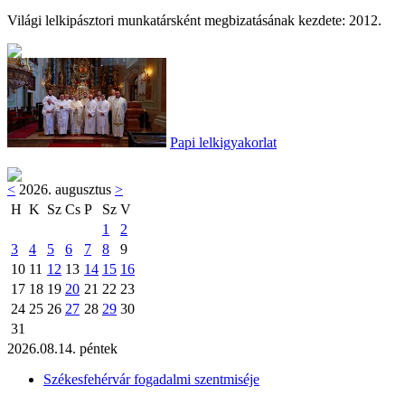
Világi lelkipásztori munkatársként megbizatásának kezdete: 2012.
Papi lelkigyakorlat
<
2026. augusztus
>
H
K
Sz
Cs
P
Sz
V
1
2
3
4
5
6
7
8
9
10
11
12
13
14
15
16
17
18
19
20
21
22
23
24
25
26
27
28
29
30
31
2026.08.14. péntek
Székesfehérvár fogadalmi szentmiséje