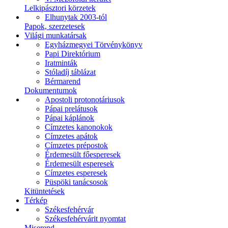
Lelkipásztori körzetek
Elhunytak 2003-tól
Papok, szerzetesek
Világi munkatársak
Egyházmegyei Törvénykönyv
Papi Direktórium
Iratminták
Stóladíj táblázat
Bérmarend
Dokumentumok
Apostoli protonotáriusok
Pápai prelátusok
Pápai káplánok
Címzetes kanonokok
Címzetes apátok
Címzetes prépostok
Érdemesült főesperesek
Érdemesült esperesek
Címzetes esperesek
Püspöki tanácsosok
Kitüntetések
Térkép
Székesfehérvár
Székesfehérvárit nyomtat
Miserend