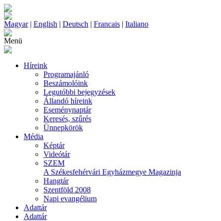
Magyar
|
English
|
Deutsch
|
Francais
|
Italiano
Menü
Híreink
Programajánló
Beszámolóink
Legutóbbi bejegyzések
Állandó híreink
Eseménynaptár
Keresés, szűrés
Ünnepkörök
Média
Képtár
Videótár
SZEM
A Székesfehérvári Egyházmegye Magazinja
Hangtár
Szentföld 2008
Napi evangélium
Adattár
Adattár