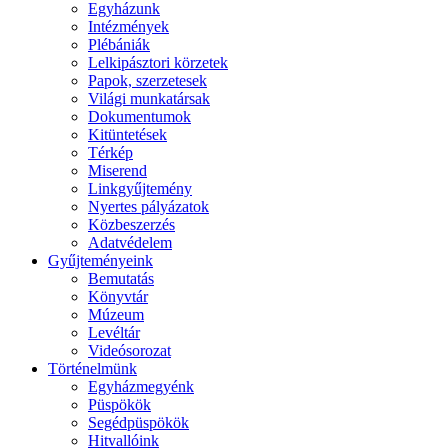
Egyházunk
Intézmények
Plébániák
Lelkipásztori körzetek
Papok, szerzetesek
Világi munkatársak
Dokumentumok
Kitüntetések
Térkép
Miserend
Linkgyűjtemény
Nyertes pályázatok
Közbeszerzés
Adatvédelem
Gyűjteményeink
Bemutatás
Könyvtár
Múzeum
Levéltár
Videósorozat
Történelmünk
Egyházmegyénk
Püspökök
Segédpüspökök
Hitvallóink