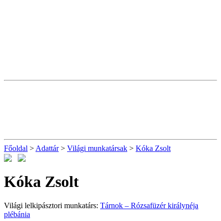
Főoldal
>
Adattár
>
Világi munkatársak
>
Kóka Zsolt
Kóka Zsolt
Világi lelkipásztori munkatárs:
Tárnok – Rózsafüzér királynéja
plébánia