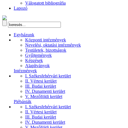
Válogatott bibliográfia
Lapozó
Egyházunk
Központi intézmények
Nevelési, oktatási intézmények
Testületek, bizottságok
Gyűjtemények
Képzések
Alapítványok
Intézmények
I. Székesfehérvári kerület
II. Vértesi kerület
III. Budai kerület
IV. Dunamenti kerület
V. Mezőföldi kerület
Plébániák
I. Székesfehérvári kerület
II. Vértesi kerület
III. Budai kerület
IV. Dunamenti kerület
V. Mezőföldi kerület