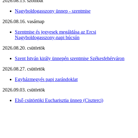
2026.08.15. szombat
Nagyboldogasszony ünnep - szentmise
2026.08.16. vasárnap
Szentmise és jegyesek megáldása az Ercsi
Nagyboldogasszony-napi búcsún
2026.08.20. csütörtök
Szent István király ünnepén szentmise Székesfehérváron
2026.08.27. csütörtök
Egyházmegyés papi zarándoklat
2026.09.03. csütörtök
Első csütörtöki Eucharisztia ünnep (Ciszterci)