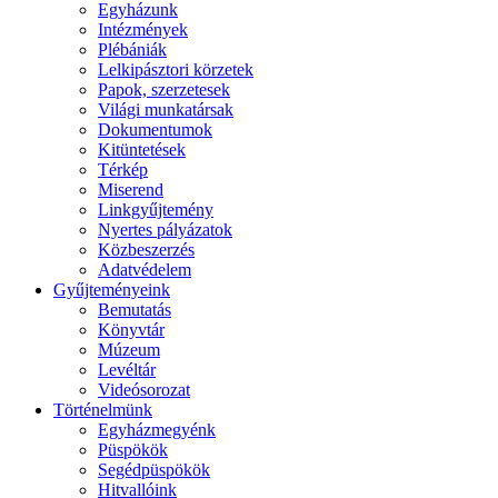
Egyházunk
Intézmények
Plébániák
Lelkipásztori körzetek
Papok, szerzetesek
Világi munkatársak
Dokumentumok
Kitüntetések
Térkép
Miserend
Linkgyűjtemény
Nyertes pályázatok
Közbeszerzés
Adatvédelem
Gyűjteményeink
Bemutatás
Könyvtár
Múzeum
Levéltár
Videósorozat
Történelmünk
Egyházmegyénk
Püspökök
Segédpüspökök
Hitvallóink