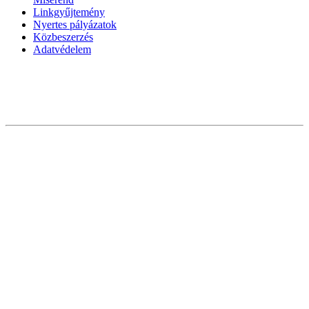
Linkgyűjtemény
Nyertes pályázatok
Közbeszerzés
Adatvédelem