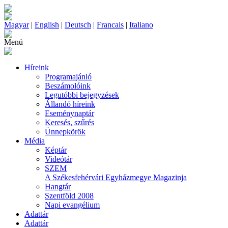
Magyar
|
English
|
Deutsch
|
Francais
|
Italiano
Menü
Híreink
Programajánló
Beszámolóink
Legutóbbi bejegyzések
Állandó híreink
Eseménynaptár
Keresés, szűrés
Ünnepkörök
Média
Képtár
Videótár
SZEM
A Székesfehérvári Egyházmegye Magazinja
Hangtár
Szentföld 2008
Napi evangélium
Adattár
Adattár