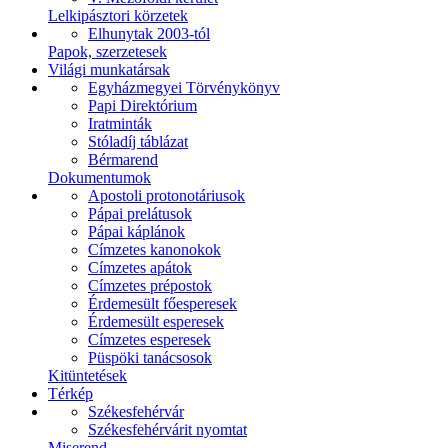
Lelkipásztori körzetek
Elhunytak 2003-tól
Papok, szerzetesek
Világi munkatársak
Egyházmegyei Törvénykönyv
Papi Direktórium
Iratminták
Stóladíj táblázat
Bérmarend
Dokumentumok
Apostoli protonotáriusok
Pápai prelátusok
Pápai káplánok
Címzetes kanonokok
Címzetes apátok
Címzetes prépostok
Érdemesült főesperesek
Érdemesült esperesek
Címzetes esperesek
Püspöki tanácsosok
Kitüntetések
Térkép
Székesfehérvár
Székesfehérvárit nyomtat
Miserend