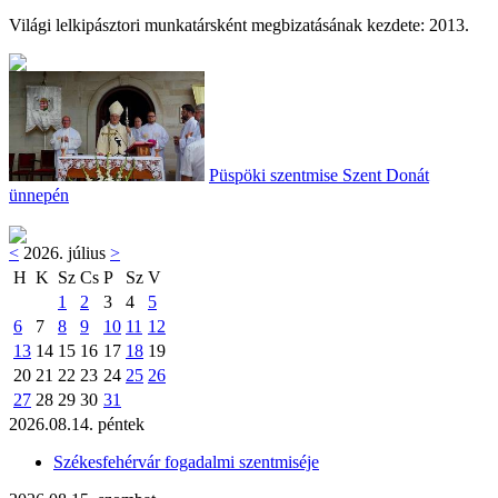
Világi lelkipásztori munkatársként megbizatásának kezdete: 2013.
Püspöki szentmise Szent Donát
ünnepén
<
2026. július
>
H
K
Sz
Cs
P
Sz
V
1
2
3
4
5
6
7
8
9
10
11
12
13
14
15
16
17
18
19
20
21
22
23
24
25
26
27
28
29
30
31
2026.08.14. péntek
Székesfehérvár fogadalmi szentmiséje