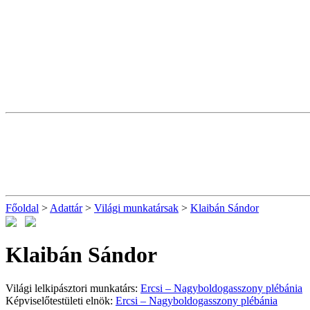
Főoldal
>
Adattár
>
Világi munkatársak
>
Klaibán Sándor
Klaibán Sándor
Világi lelkipásztori munkatárs:
Ercsi – Nagyboldogasszony plébánia
Képviselőtestületi elnök:
Ercsi – Nagyboldogasszony plébánia