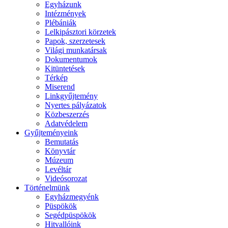
Egyházunk
Intézmények
Plébániák
Lelkipásztori körzetek
Papok, szerzetesek
Világi munkatársak
Dokumentumok
Kitüntetések
Térkép
Miserend
Linkgyűjtemény
Nyertes pályázatok
Közbeszerzés
Adatvédelem
Gyűjteményeink
Bemutatás
Könyvtár
Múzeum
Levéltár
Videósorozat
Történelmünk
Egyházmegyénk
Püspökök
Segédpüspökök
Hitvallóink