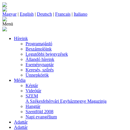
Magyar
|
English
|
Deutsch
|
Francais
|
Italiano
Menü
Híreink
Programajánló
Beszámolóink
Legutóbbi bejegyzések
Állandó híreink
Eseménynaptár
Keresés, szűrés
Ünnepkörök
Média
Képtár
Videótár
SZEM
A Székesfehérvári Egyházmegye Magazinja
Hangtár
Szentföld 2008
Napi evangélium
Adattár
Adattár