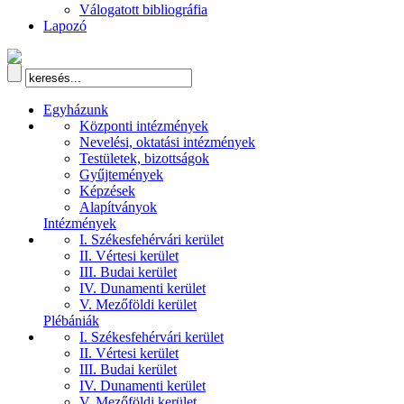
Válogatott bibliográfia
Lapozó
Egyházunk
Központi intézmények
Nevelési, oktatási intézmények
Testületek, bizottságok
Gyűjtemények
Képzések
Alapítványok
Intézmények
I. Székesfehérvári kerület
II. Vértesi kerület
III. Budai kerület
IV. Dunamenti kerület
V. Mezőföldi kerület
Plébániák
I. Székesfehérvári kerület
II. Vértesi kerület
III. Budai kerület
IV. Dunamenti kerület
V. Mezőföldi kerület