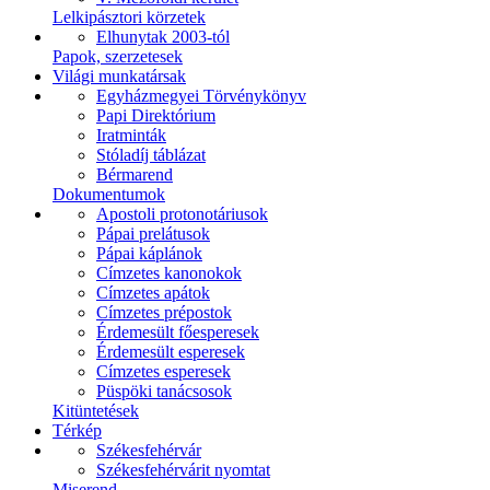
Lelkipásztori körzetek
Elhunytak 2003-tól
Papok, szerzetesek
Világi munkatársak
Egyházmegyei Törvénykönyv
Papi Direktórium
Iratminták
Stóladíj táblázat
Bérmarend
Dokumentumok
Apostoli protonotáriusok
Pápai prelátusok
Pápai káplánok
Címzetes kanonokok
Címzetes apátok
Címzetes prépostok
Érdemesült főesperesek
Érdemesült esperesek
Címzetes esperesek
Püspöki tanácsosok
Kitüntetések
Térkép
Székesfehérvár
Székesfehérvárit nyomtat
Miserend