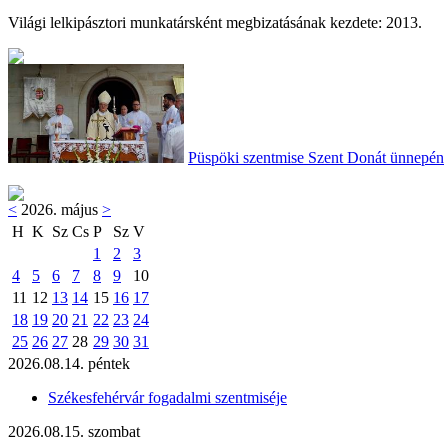
Világi lelkipásztori munkatársként megbizatásának kezdete: 2013.
Püspöki szentmise Szent Donát ünnepén
<
2026. május
>
H
K
Sz
Cs
P
Sz
V
1
2
3
4
5
6
7
8
9
10
11
12
13
14
15
16
17
18
19
20
21
22
23
24
25
26
27
28
29
30
31
2026.08.14. péntek
Székesfehérvár fogadalmi szentmiséje
2026.08.15. szombat