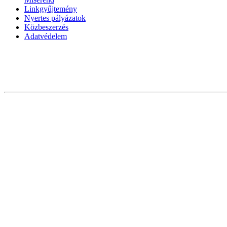
Linkgyűjtemény
Nyertes pályázatok
Közbeszerzés
Adatvédelem