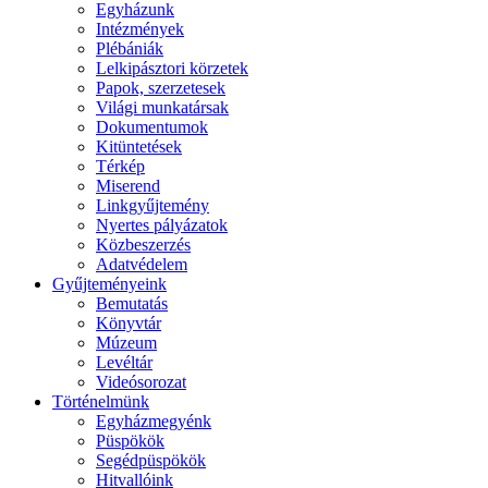
Egyházunk
Intézmények
Plébániák
Lelkipásztori körzetek
Papok, szerzetesek
Világi munkatársak
Dokumentumok
Kitüntetések
Térkép
Miserend
Linkgyűjtemény
Nyertes pályázatok
Közbeszerzés
Adatvédelem
Gyűjteményeink
Bemutatás
Könyvtár
Múzeum
Levéltár
Videósorozat
Történelmünk
Egyházmegyénk
Püspökök
Segédpüspökök
Hitvallóink