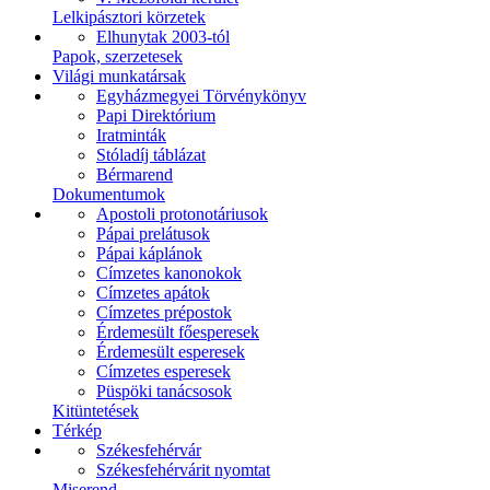
Lelkipásztori körzetek
Elhunytak 2003-tól
Papok, szerzetesek
Világi munkatársak
Egyházmegyei Törvénykönyv
Papi Direktórium
Iratminták
Stóladíj táblázat
Bérmarend
Dokumentumok
Apostoli protonotáriusok
Pápai prelátusok
Pápai káplánok
Címzetes kanonokok
Címzetes apátok
Címzetes prépostok
Érdemesült főesperesek
Érdemesült esperesek
Címzetes esperesek
Püspöki tanácsosok
Kitüntetések
Térkép
Székesfehérvár
Székesfehérvárit nyomtat
Miserend