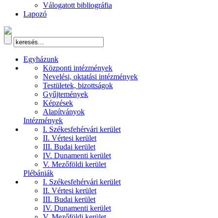
Válogatott bibliográfia
Lapozó
Egyházunk
Központi intézmények
Nevelési, oktatási intézmények
Testületek, bizottságok
Gyűjtemények
Képzések
Alapítványok
Intézmények
I. Székesfehérvári kerület
II. Vértesi kerület
III. Budai kerület
IV. Dunamenti kerület
V. Mezőföldi kerület
Plébániák
I. Székesfehérvári kerület
II. Vértesi kerület
III. Budai kerület
IV. Dunamenti kerület
V. Mezőföldi kerület