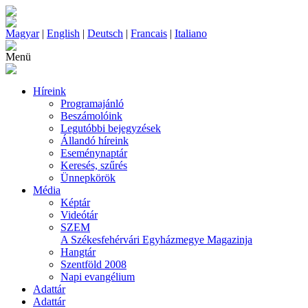
Magyar
|
English
|
Deutsch
|
Francais
|
Italiano
Menü
Híreink
Programajánló
Beszámolóink
Legutóbbi bejegyzések
Állandó híreink
Eseménynaptár
Keresés, szűrés
Ünnepkörök
Média
Képtár
Videótár
SZEM
A Székesfehérvári Egyházmegye Magazinja
Hangtár
Szentföld 2008
Napi evangélium
Adattár
Adattár