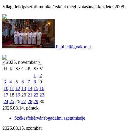
Világi lelkipásztori munkatársként megbizatásának kezdete: 2008.
Papi lelkigyakorlat
<
2025. november
>
H
K
Sz
Cs
P
Sz
V
1
2
3
4
5
6
7
8
9
10
11
12
13
14
15
16
17
18
19
20
21
22
23
24
25
26
27
28
29
30
2026.08.14. péntek
Székesfehérvár fogadalmi szentmiséje
2026.08.15. szombat