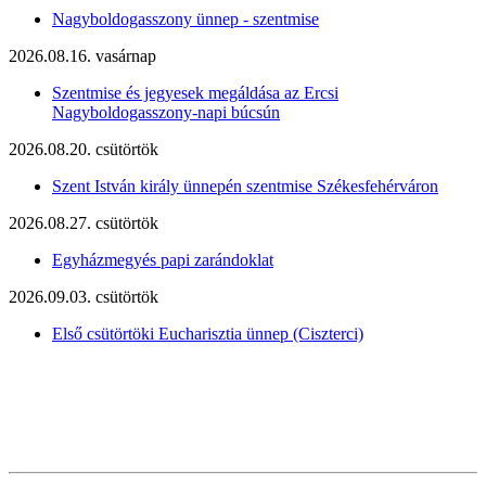
Nagyboldogasszony ünnep - szentmise
2026.08.16. vasárnap
Szentmise és jegyesek megáldása az Ercsi
Nagyboldogasszony-napi búcsún
2026.08.20. csütörtök
Szent István király ünnepén szentmise Székesfehérváron
2026.08.27. csütörtök
Egyházmegyés papi zarándoklat
2026.09.03. csütörtök
Első csütörtöki Eucharisztia ünnep (Ciszterci)