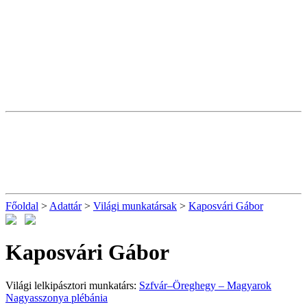
Főoldal
>
Adattár
>
Világi munkatársak
>
Kaposvári Gábor
Kaposvári Gábor
Világi lelkipásztori munkatárs:
Szfvár–Öreghegy – Magyarok
Nagyasszonya plébánia