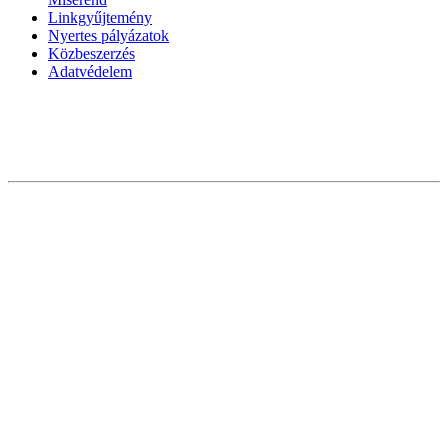
Linkgyűjtemény
Nyertes pályázatok
Közbeszerzés
Adatvédelem