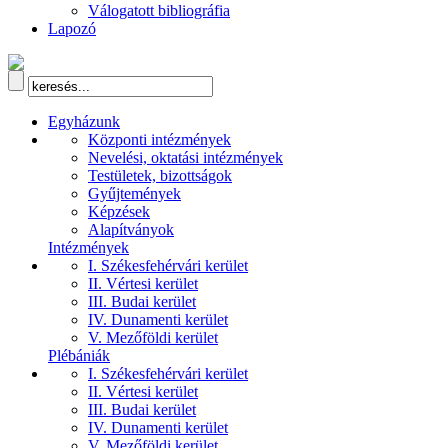
Válogatott bibliográfia
Lapozó
Egyházunk
Központi intézmények
Nevelési, oktatási intézmények
Testületek, bizottságok
Gyűjtemények
Képzések
Alapítványok
Intézmények
I. Székesfehérvári kerület
II. Vértesi kerület
III. Budai kerület
IV. Dunamenti kerület
V. Mezőföldi kerület
Plébániák
I. Székesfehérvári kerület
II. Vértesi kerület
III. Budai kerület
IV. Dunamenti kerület
V. Mezőföldi kerület