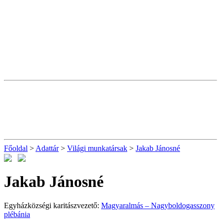
Főoldal
>
Adattár
>
Világi munkatársak
>
Jakab Jánosné
Jakab Jánosné
Egyházközségi karitászvezető:
Magyaralmás – Nagyboldogasszony
plébánia