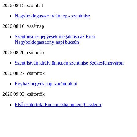
2026.08.15. szombat
Nagyboldogasszony ünnep - szentmise
2026.08.16. vasárnap
Szentmise és jegyesek megáldása az Ercsi
Nagyboldogasszony-napi búcsún
2026.08.20. csütörtök
Szent István király ünnepén szentmise Székesfehérváron
2026.08.27. csütörtök
Egyházmegyés papi zarándoklat
2026.09.03. csütörtök
Első csütörtöki Eucharisztia ünnep (Ciszterci)