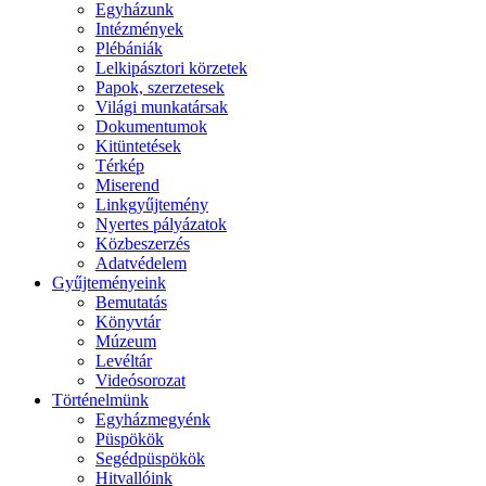
Egyházunk
Intézmények
Plébániák
Lelkipásztori körzetek
Papok, szerzetesek
Világi munkatársak
Dokumentumok
Kitüntetések
Térkép
Miserend
Linkgyűjtemény
Nyertes pályázatok
Közbeszerzés
Adatvédelem
Gyűjteményeink
Bemutatás
Könyvtár
Múzeum
Levéltár
Videósorozat
Történelmünk
Egyházmegyénk
Püspökök
Segédpüspökök
Hitvallóink