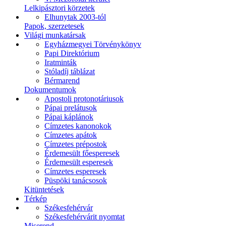
Lelkipásztori körzetek
Elhunytak 2003-tól
Papok, szerzetesek
Világi munkatársak
Egyházmegyei Törvénykönyv
Papi Direktórium
Iratminták
Stóladíj táblázat
Bérmarend
Dokumentumok
Apostoli protonotáriusok
Pápai prelátusok
Pápai káplánok
Címzetes kanonokok
Címzetes apátok
Címzetes prépostok
Érdemesült főesperesek
Érdemesült esperesek
Címzetes esperesek
Püspöki tanácsosok
Kitüntetések
Térkép
Székesfehérvár
Székesfehérvárit nyomtat
Miserend