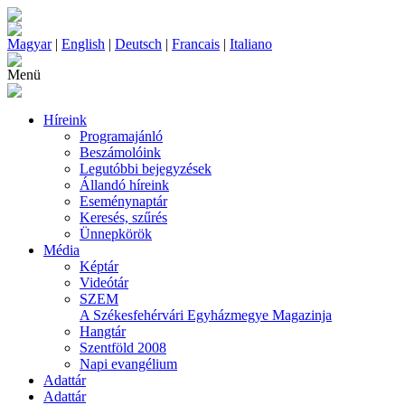
Magyar
|
English
|
Deutsch
|
Francais
|
Italiano
Menü
Híreink
Programajánló
Beszámolóink
Legutóbbi bejegyzések
Állandó híreink
Eseménynaptár
Keresés, szűrés
Ünnepkörök
Média
Képtár
Videótár
SZEM
A Székesfehérvári Egyházmegye Magazinja
Hangtár
Szentföld 2008
Napi evangélium
Adattár
Adattár