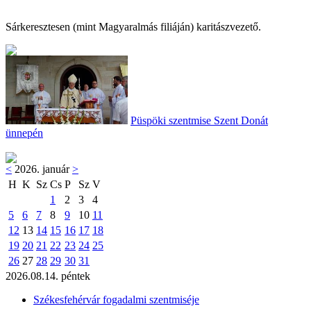
Sárkeresztesen (mint Magyaralmás filiáján) karitászvezető.
Püspöki szentmise Szent Donát
ünnepén
<
2026. január
>
H
K
Sz
Cs
P
Sz
V
1
2
3
4
5
6
7
8
9
10
11
12
13
14
15
16
17
18
19
20
21
22
23
24
25
26
27
28
29
30
31
2026.08.14. péntek
Székesfehérvár fogadalmi szentmiséje