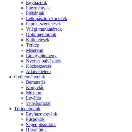
Egyházunk
Intézmények
Plébániák
Lelkipásztori körzetek
Papok, szerzetesek
Világi munkatársak
Dokumentumok
Kitüntetések
Térkép
Miserend
Linkgyűjtemény
Nyertes pályázatok
Közbeszerzés
Adatvédelem
Gyűjteményeink
Bemutatás
Könyvtár
Múzeum
Levéltár
Videósorozat
Történelmünk
Egyházmegyénk
Püspökök
Segédpüspökök
Hitvallóink