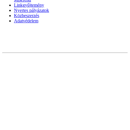
Linkgyűjtemény
Nyertes pályázatok
Közbeszerzés
Adatvédelem