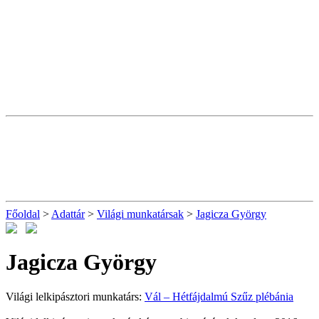
Főoldal
>
Adattár
>
Világi munkatársak
>
Jagicza György
Jagicza György
Világi lelkipásztori munkatárs:
Vál – Hétfájdalmú Szűz plébánia