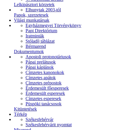
Lelkipásztori körzetek
Elhunytak 2003-tól
Papok, szerzetesek
Világi munkatársak
Egyházmegyei Törvénykönyv
Papi Direktórium
Iratminták
Stóladíj táblázat
Bérmarend
Dokumentumok
Apostoli protonotáriusok
Pápai prelátusok
Pápai káplánok
Címzetes kanonokok
Címzetes apátok
Címzetes prépostok
Érdemesült főesperesek
Érdemesült esperesek
Címzetes esperesek
Püspöki tanácsosok
Kitüntetések
Térkép
Székesfehérvár
Székesfehérvárit nyomtat
Miserend