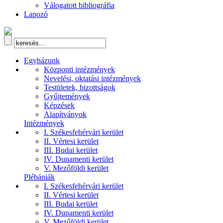
Válogatott bibliográfia
Lapozó
Egyházunk
Központi intézmények
Nevelési, oktatási intézmények
Testületek, bizottságok
Gyűjtemények
Képzések
Alapítványok
Intézmények
I. Székesfehérvári kerület
II. Vértesi kerület
III. Budai kerület
IV. Dunamenti kerület
V. Mezőföldi kerület
Plébániák
I. Székesfehérvári kerület
II. Vértesi kerület
III. Budai kerület
IV. Dunamenti kerület
V. Mezőföldi kerület