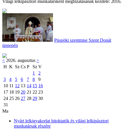
Világi lelkipásztori munkatársként megbizatásának kezdete: 2016.
Püspöki szentmise Szent Donát
ünnepén
<
2026. augusztus
>
H
K
Sz
Cs
P
Sz
V
1
2
3
4
5
6
7
8
9
10
11
12
13
14
15
16
17
18
19
20
21
22
23
24
25
26
27
28
29
30
31
Ma
Nyári lelkigyakorlat hitoktatók és világi lelkipásztori
munkatársak részére