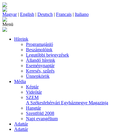
Magyar
|
English
|
Deutsch
|
Francais
|
Italiano
Menü
Híreink
Programajánló
Beszámolóink
Legutóbbi bejegyzések
Állandó híreink
Eseménynaptár
Keresés, szűrés
Ünnepkörök
Média
Képtár
Videótár
SZEM
A Székesfehérvári Egyházmegye Magazinja
Hangtár
Szentföld 2008
Napi evangélium
Adattár
Adattár