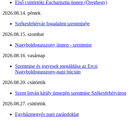
Első csütörtöki Eucharisztia ünnep (Öreghegy)
2026.08.14. péntek
Székesfehérvár fogadalmi szentmiséje
2026.08.15. szombat
Nagyboldogasszony ünnep - szentmise
2026.08.16. vasárnap
Szentmise és jegyesek megáldása az Ercsi
Nagyboldogasszony-napi búcsún
2026.08.20. csütörtök
Szent István király ünnepén szentmise Székesfehérváron
2026.08.27. csütörtök
Egyházmegyés papi zarándoklat