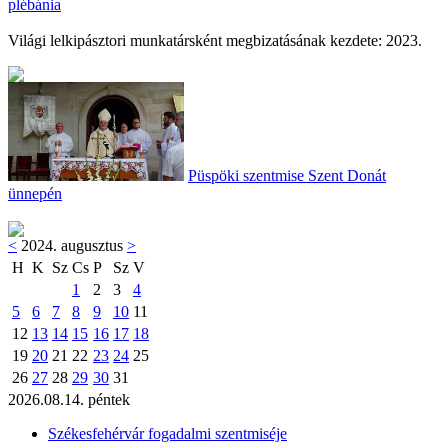
plébánia
Világi lelkipásztori munkatársként megbizatásának kezdete: 2023.
Püspöki szentmise Szent Donát
ünnepén
<
2024. augusztus
>
H
K
Sz
Cs
P
Sz
V
1
2
3
4
5
6
7
8
9
10
11
12
13
14
15
16
17
18
19
20
21
22
23
24
25
26
27
28
29
30
31
2026.08.14. péntek
Székesfehérvár fogadalmi szentmiséje