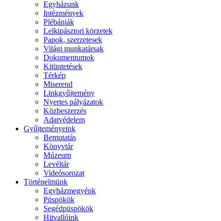
Egyházunk
Intézmények
Plébániák
Lelkipásztori körzetek
Papok, szerzetesek
Világi munkatársak
Dokumentumok
Kitüntetések
Térkép
Miserend
Linkgyűjtemény
Nyertes pályázatok
Közbeszerzés
Adatvédelem
Gyűjteményeink
Bemutatás
Könyvtár
Múzeum
Levéltár
Videósorozat
Történelmünk
Egyházmegyénk
Püspökök
Segédpüspökök
Hitvallóink