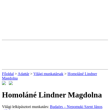
Főoldal
>
Adattár
>
Világi munkatársak
>
Homoláné Lindner
Magdolna
Homoláné Lindner Magdolna
Világi lelkipásztori munkatárs:
Budaörs – Nepomuki Szent János