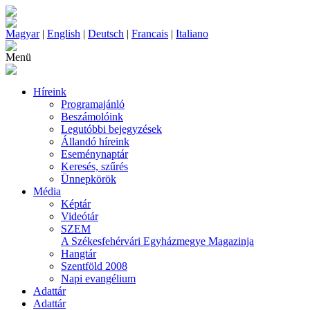
Magyar
|
English
|
Deutsch
|
Francais
|
Italiano
Menü
Híreink
Programajánló
Beszámolóink
Legutóbbi bejegyzések
Állandó híreink
Eseménynaptár
Keresés, szűrés
Ünnepkörök
Média
Képtár
Videótár
SZEM
A Székesfehérvári Egyházmegye Magazinja
Hangtár
Szentföld 2008
Napi evangélium
Adattár
Adattár