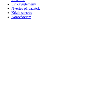
Linkgyűjtemény
Nyertes pályázatok
Közbeszerzés
Adatvédelem