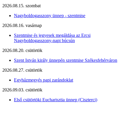
2026.08.15. szombat
Nagyboldogasszony ünnep - szentmise
2026.08.16. vasárnap
Szentmise és jegyesek megáldása az Ercsi
Nagyboldogasszony-napi búcsún
2026.08.20. csütörtök
Szent István király ünnepén szentmise Székesfehérváron
2026.08.27. csütörtök
Egyházmegyés papi zarándoklat
2026.09.03. csütörtök
Első csütörtöki Eucharisztia ünnep (Ciszterci)