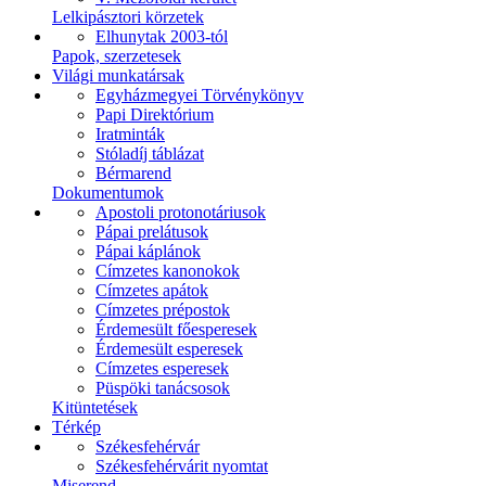
Lelkipásztori körzetek
Elhunytak 2003-tól
Papok, szerzetesek
Világi munkatársak
Egyházmegyei Törvénykönyv
Papi Direktórium
Iratminták
Stóladíj táblázat
Bérmarend
Dokumentumok
Apostoli protonotáriusok
Pápai prelátusok
Pápai káplánok
Címzetes kanonokok
Címzetes apátok
Címzetes prépostok
Érdemesült főesperesek
Érdemesült esperesek
Címzetes esperesek
Püspöki tanácsosok
Kitüntetések
Térkép
Székesfehérvár
Székesfehérvárit nyomtat
Miserend