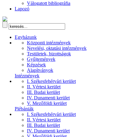
Válogatott bibliográfia
Lapozó
Egyházunk
Központi intézmények
Nevelési, oktatási intézmények
Testületek, bizottságok
Gyűjtemények
Képzések
Alapítványok
Intézmények
I. Székesfehérvári kerület
II. Vértesi kerület
III. Budai kerület
IV. Dunamenti kerület
V. Mezőföldi kerület
Plébániák
I. Székesfehérvári kerület
II. Vértesi kerület
III. Budai kerület
IV. Dunamenti kerület
V. Mezőföldi kerület