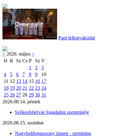
Papi lelkigyakorlat
<
2026. május
>
H
K
Sz
Cs
P
Sz
V
1
2
3
4
5
6
7
8
9
10
11
12
13
14
15
16
17
18
19
20
21
22
23
24
25
26
27
28
29
30
31
2026.08.14. péntek
Székesfehérvár fogadalmi szentmiséje
2026.08.15. szombat
Nagyboldogasszony ünnep - szentmise