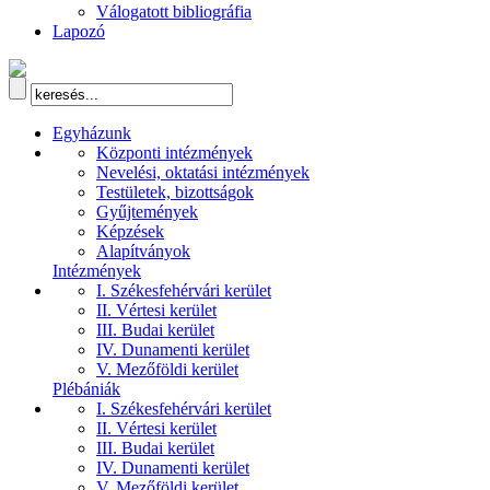
Válogatott bibliográfia
Lapozó
Egyházunk
Központi intézmények
Nevelési, oktatási intézmények
Testületek, bizottságok
Gyűjtemények
Képzések
Alapítványok
Intézmények
I. Székesfehérvári kerület
II. Vértesi kerület
III. Budai kerület
IV. Dunamenti kerület
V. Mezőföldi kerület
Plébániák
I. Székesfehérvári kerület
II. Vértesi kerület
III. Budai kerület
IV. Dunamenti kerület
V. Mezőföldi kerület