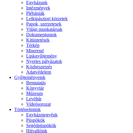
Egyházunk
Intézmények
Plébániák
Lelkipásztori körzetek
Papok, szerzetesek
Világi munkatársak
Dokumentumok
Kitüntetések
Térkép
Miserend
Linkgyűjtemény
Nyertes pályázatok
Közbeszerzés
Adatvédelem
Gyűjteményeink
Bemutatás
Könyvtár
Múzeum
Levéltár
Videósorozat
Történelmünk
Egyházmegyénk
Püspökök
Segédpüspökök
Hitvallóink