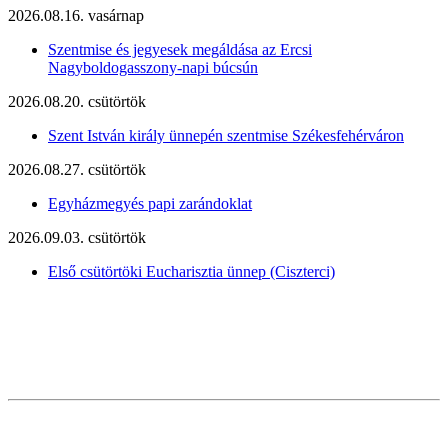
2026.08.16. vasárnap
Szentmise és jegyesek megáldása az Ercsi
Nagyboldogasszony-napi búcsún
2026.08.20. csütörtök
Szent István király ünnepén szentmise Székesfehérváron
2026.08.27. csütörtök
Egyházmegyés papi zarándoklat
2026.09.03. csütörtök
Első csütörtöki Eucharisztia ünnep (Ciszterci)