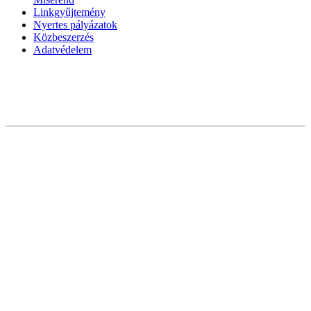
Linkgyűjtemény
Nyertes pályázatok
Közbeszerzés
Adatvédelem