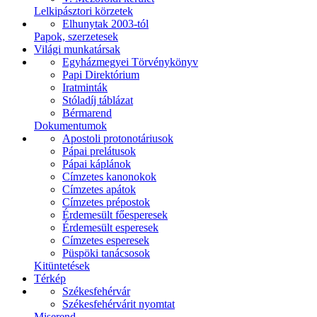
Lelkipásztori körzetek
Elhunytak 2003-tól
Papok, szerzetesek
Világi munkatársak
Egyházmegyei Törvénykönyv
Papi Direktórium
Iratminták
Stóladíj táblázat
Bérmarend
Dokumentumok
Apostoli protonotáriusok
Pápai prelátusok
Pápai káplánok
Címzetes kanonokok
Címzetes apátok
Címzetes prépostok
Érdemesült főesperesek
Érdemesült esperesek
Címzetes esperesek
Püspöki tanácsosok
Kitüntetések
Térkép
Székesfehérvár
Székesfehérvárit nyomtat
Miserend