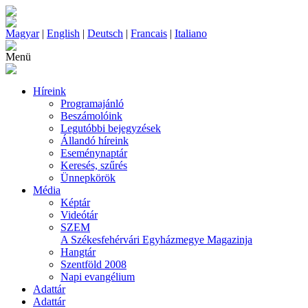
Magyar
|
English
|
Deutsch
|
Francais
|
Italiano
Menü
Híreink
Programajánló
Beszámolóink
Legutóbbi bejegyzések
Állandó híreink
Eseménynaptár
Keresés, szűrés
Ünnepkörök
Média
Képtár
Videótár
SZEM
A Székesfehérvári Egyházmegye Magazinja
Hangtár
Szentföld 2008
Napi evangélium
Adattár
Adattár