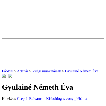
Főoldal
>
Adattár
>
Világi munkatársak
>
Gyulainé Németh Éva
Gyulainé Németh Éva
Katekéta:
Csepel–Belváros – Kisboldogasszony plébánia