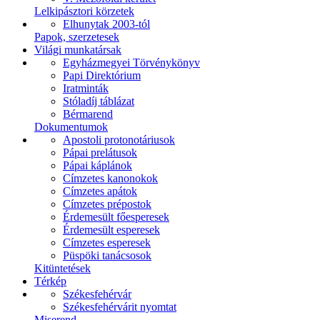
Lelkipásztori körzetek
Elhunytak 2003-tól
Papok, szerzetesek
Világi munkatársak
Egyházmegyei Törvénykönyv
Papi Direktórium
Iratminták
Stóladíj táblázat
Bérmarend
Dokumentumok
Apostoli protonotáriusok
Pápai prelátusok
Pápai káplánok
Címzetes kanonokok
Címzetes apátok
Címzetes prépostok
Érdemesült főesperesek
Érdemesült esperesek
Címzetes esperesek
Püspöki tanácsosok
Kitüntetések
Térkép
Székesfehérvár
Székesfehérvárit nyomtat
Miserend