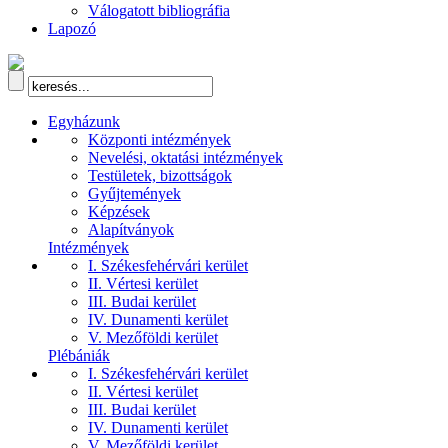
Válogatott bibliográfia
Lapozó
Egyházunk
Központi intézmények
Nevelési, oktatási intézmények
Testületek, bizottságok
Gyűjtemények
Képzések
Alapítványok
Intézmények
I. Székesfehérvári kerület
II. Vértesi kerület
III. Budai kerület
IV. Dunamenti kerület
V. Mezőföldi kerület
Plébániák
I. Székesfehérvári kerület
II. Vértesi kerület
III. Budai kerület
IV. Dunamenti kerület
V. Mezőföldi kerület