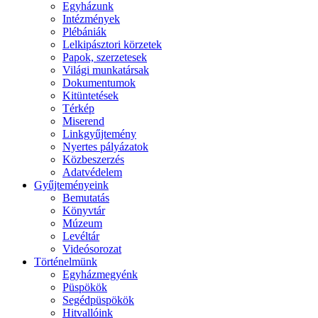
Egyházunk
Intézmények
Plébániák
Lelkipásztori körzetek
Papok, szerzetesek
Világi munkatársak
Dokumentumok
Kitüntetések
Térkép
Miserend
Linkgyűjtemény
Nyertes pályázatok
Közbeszerzés
Adatvédelem
Gyűjteményeink
Bemutatás
Könyvtár
Múzeum
Levéltár
Videósorozat
Történelmünk
Egyházmegyénk
Püspökök
Segédpüspökök
Hitvallóink