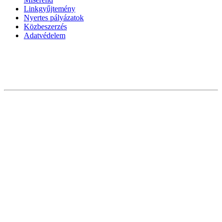
Linkgyűjtemény
Nyertes pályázatok
Közbeszerzés
Adatvédelem