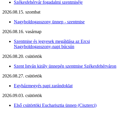
Székesfehérvár fogadalmi szentmiséje
2026.08.15. szombat
Nagyboldogasszony ünnep - szentmise
2026.08.16. vasárnap
Szentmise és jegyesek megáldása az Ercsi
Nagyboldogasszony-napi búcsún
2026.08.20. csütörtök
Szent István király ünnepén szentmise Székesfehérváron
2026.08.27. csütörtök
Egyházmegyés papi zarándoklat
2026.09.03. csütörtök
Első csütörtöki Eucharisztia ünnep (Ciszterci)