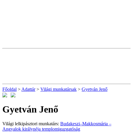
Főoldal
>
Adattár
>
Világi munkatársak
>
Gyetván Jenő
Gyetván Jenő
Világi lelkipásztori munkatárs:
Budakeszi–Makkosmária –
Angyalok királynéja templomigazgatóság