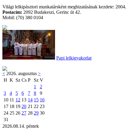
Világi lelkipásztori munkatársként megbizatásának kezdete: 2004.
Postacím:
2092 Budakeszi, Gerinc út 42.
Mobil: (70) 380 0104
Papi lelkigyakorlat
<
2026. augusztus
>
H
K
Sz
Cs
P
Sz
V
1
2
3
4
5
6
7
8
9
10
11
12
13
14
15
16
17
18
19
20
21
22
23
24
25
26
27
28
29
30
31
2026.08.14. péntek