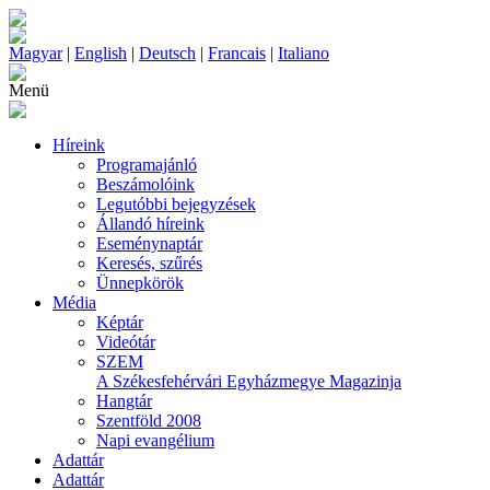
Magyar
|
English
|
Deutsch
|
Francais
|
Italiano
Menü
Híreink
Programajánló
Beszámolóink
Legutóbbi bejegyzések
Állandó híreink
Eseménynaptár
Keresés, szűrés
Ünnepkörök
Média
Képtár
Videótár
SZEM
A Székesfehérvári Egyházmegye Magazinja
Hangtár
Szentföld 2008
Napi evangélium
Adattár
Adattár