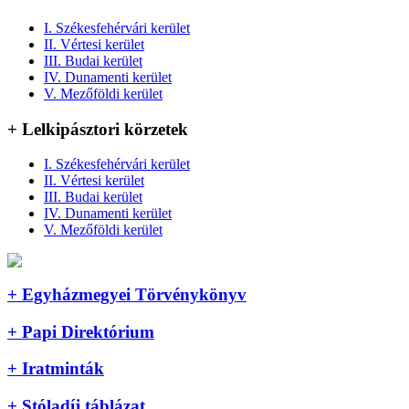
I. Székesfehérvári kerület
II. Vértesi kerület
III. Budai kerület
IV. Dunamenti kerület
V. Mezőföldi kerület
+ Lelkipásztori körzetek
I. Székesfehérvári kerület
II. Vértesi kerület
III. Budai kerület
IV. Dunamenti kerület
V. Mezőföldi kerület
+ Egyházmegyei Törvénykönyv
+ Papi Direktórium
+ Iratminták
+ Stóladíj táblázat