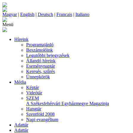
Magyar
|
English
|
Deutsch
|
Francais
|
Italiano
Menü
Híreink
Programajánló
Beszámolóink
Legutóbbi bejegyzések
Állandó híreink
Eseménynaptár
Keresés, szűrés
Ünnepkörök
Média
Képtár
Videótár
SZEM
A Székesfehérvári Egyházmegye Magazinja
Hangtár
Szentföld 2008
Napi evangélium
Adattár
Adattár