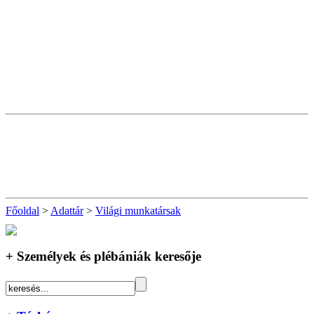
Főoldal
>
Adattár
>
Világi munkatársak
+ Személyek és plébániák keresője