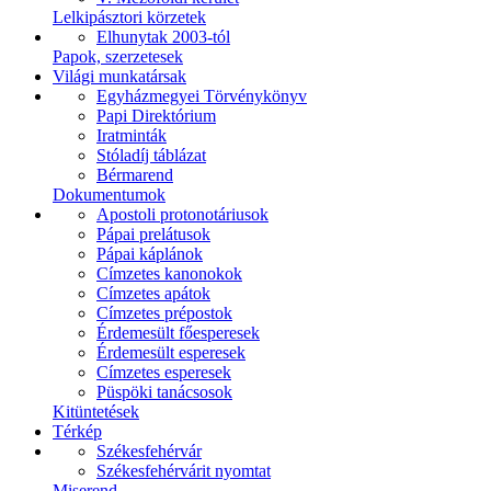
Lelkipásztori körzetek
Elhunytak 2003-tól
Papok, szerzetesek
Világi munkatársak
Egyházmegyei Törvénykönyv
Papi Direktórium
Iratminták
Stóladíj táblázat
Bérmarend
Dokumentumok
Apostoli protonotáriusok
Pápai prelátusok
Pápai káplánok
Címzetes kanonokok
Címzetes apátok
Címzetes prépostok
Érdemesült főesperesek
Érdemesült esperesek
Címzetes esperesek
Püspöki tanácsosok
Kitüntetések
Térkép
Székesfehérvár
Székesfehérvárit nyomtat
Miserend