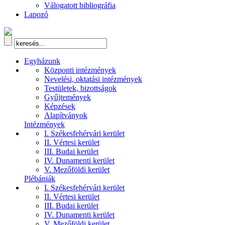
Válogatott bibliográfia
Lapozó
Egyházunk
Központi intézmények
Nevelési, oktatási intézmények
Testületek, bizottságok
Gyűjtemények
Képzések
Alapítványok
Intézmények
I. Székesfehérvári kerület
II. Vértesi kerület
III. Budai kerület
IV. Dunamenti kerület
V. Mezőföldi kerület
Plébániák
I. Székesfehérvári kerület
II. Vértesi kerület
III. Budai kerület
IV. Dunamenti kerület
V. Mezőföldi kerület