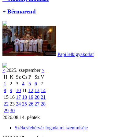
+ Bérmarend
Papi lelkigyakorlat
<
2025. szeptember
>
H
K
Sz
Cs
P
Sz
V
1
2
3
4
5
6
7
8
9
10
11
12
13
14
15
16
17
18
19
20
21
22
23
24
25
26
27
28
29
30
2026.08.14. péntek
Székesfehérvár fogadalmi szentmiséje