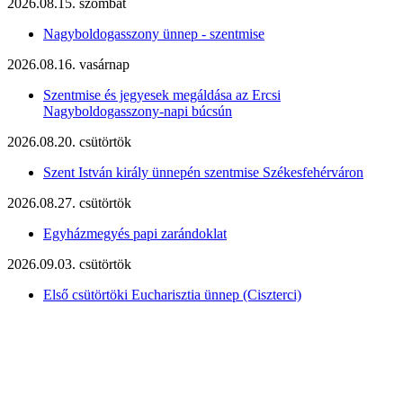
2026.08.15. szombat
Nagyboldogasszony ünnep - szentmise
2026.08.16. vasárnap
Szentmise és jegyesek megáldása az Ercsi
Nagyboldogasszony-napi búcsún
2026.08.20. csütörtök
Szent István király ünnepén szentmise Székesfehérváron
2026.08.27. csütörtök
Egyházmegyés papi zarándoklat
2026.09.03. csütörtök
Első csütörtöki Eucharisztia ünnep (Ciszterci)