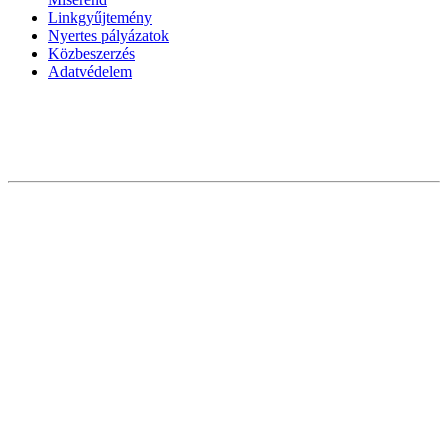
Linkgyűjtemény
Nyertes pályázatok
Közbeszerzés
Adatvédelem