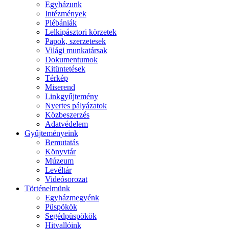
Egyházunk
Intézmények
Plébániák
Lelkipásztori körzetek
Papok, szerzetesek
Világi munkatársak
Dokumentumok
Kitüntetések
Térkép
Miserend
Linkgyűjtemény
Nyertes pályázatok
Közbeszerzés
Adatvédelem
Gyűjteményeink
Bemutatás
Könyvtár
Múzeum
Levéltár
Videósorozat
Történelmünk
Egyházmegyénk
Püspökök
Segédpüspökök
Hitvallóink