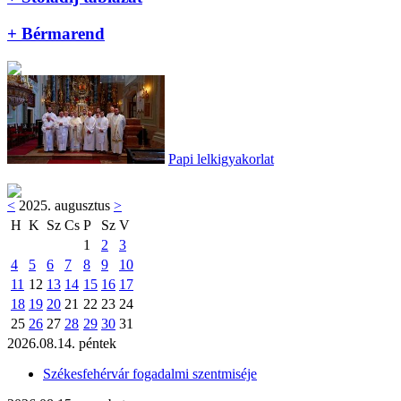
+ Bérmarend
Papi lelkigyakorlat
<
2025. augusztus
>
H
K
Sz
Cs
P
Sz
V
1
2
3
4
5
6
7
8
9
10
11
12
13
14
15
16
17
18
19
20
21
22
23
24
25
26
27
28
29
30
31
2026.08.14. péntek
Székesfehérvár fogadalmi szentmiséje