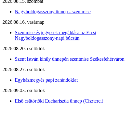
2026.08.15. szombat
Nagyboldogasszony ünnep - szentmise
2026.08.16. vasárnap
Szentmise és jegyesek megáldása az Ercsi
Nagyboldogasszony-napi búcsún
2026.08.20. csütörtök
Szent István király ünnepén szentmise Székesfehérváron
2026.08.27. csütörtök
Egyházmegyés papi zarándoklat
2026.09.03. csütörtök
Első csütörtöki Eucharisztia ünnep (Ciszterci)