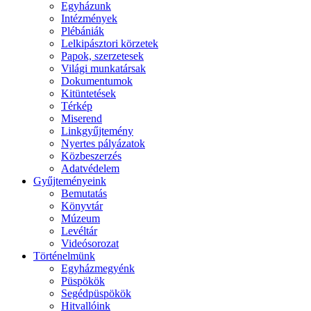
Egyházunk
Intézmények
Plébániák
Lelkipásztori körzetek
Papok, szerzetesek
Világi munkatársak
Dokumentumok
Kitüntetések
Térkép
Miserend
Linkgyűjtemény
Nyertes pályázatok
Közbeszerzés
Adatvédelem
Gyűjteményeink
Bemutatás
Könyvtár
Múzeum
Levéltár
Videósorozat
Történelmünk
Egyházmegyénk
Püspökök
Segédpüspökök
Hitvallóink