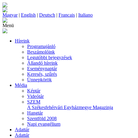
Magyar
|
English
|
Deutsch
|
Francais
|
Italiano
Menü
Híreink
Programajánló
Beszámolóink
Legutóbbi bejegyzések
Állandó híreink
Eseménynaptár
Keresés, szűrés
Ünnepkörök
Média
Képtár
Videótár
SZEM
A Székesfehérvári Egyházmegye Magazinja
Hangtár
Szentföld 2008
Napi evangélium
Adattár
Adattár