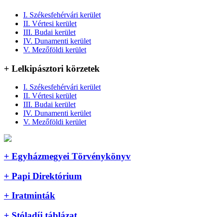
I. Székesfehérvári kerület
II. Vértesi kerület
III. Budai kerület
IV. Dunamenti kerület
V. Mezőföldi kerület
+ Lelkipásztori körzetek
I. Székesfehérvári kerület
II. Vértesi kerület
III. Budai kerület
IV. Dunamenti kerület
V. Mezőföldi kerület
+ Egyházmegyei Törvénykönyv
+ Papi Direktórium
+ Iratminták
+ Stóladíj táblázat