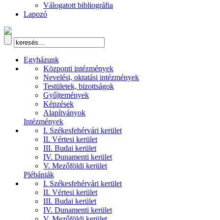
Válogatott bibliográfia
Lapozó
Egyházunk
Központi intézmények
Nevelési, oktatási intézmények
Testületek, bizottságok
Gyűjtemények
Képzések
Alapítványok
Intézmények
I. Székesfehérvári kerület
II. Vértesi kerület
III. Budai kerület
IV. Dunamenti kerület
V. Mezőföldi kerület
Plébániák
I. Székesfehérvári kerület
II. Vértesi kerület
III. Budai kerület
IV. Dunamenti kerület
V. Mezőföldi kerület