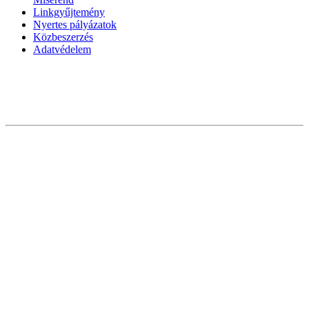
Linkgyűjtemény
Nyertes pályázatok
Közbeszerzés
Adatvédelem