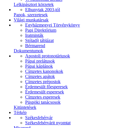
Lelkipásztori körzetek
Elhunytak 2003-tól
Papok, szerzetesek
Világi munkatársak
Egyházmegyei Törvénykönyv
Papi Direktórium
Iratminták
Stóladíj táblázat
Bérmarend
Dokumentumok
Apostoli protonotáriusok
Pápai prelátusok
Pápai káplánok
Címzetes kanonokok
Címzetes apátok
Címzetes prépostok
Érdemesült főesperesek
Érdemesült esperesek
Címzetes esperesek
Püspöki tanácsosok
Kitüntetések
Térkép
Székesfehérvár
Székesfehérvárit nyomtat
Miserend