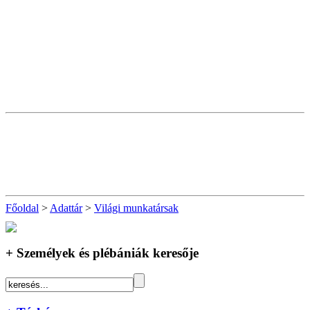
Főoldal
>
Adattár
>
Világi munkatársak
+ Személyek és plébániák keresője