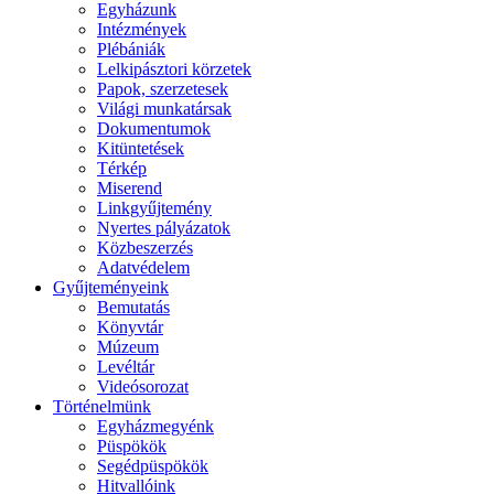
Egyházunk
Intézmények
Plébániák
Lelkipásztori körzetek
Papok, szerzetesek
Világi munkatársak
Dokumentumok
Kitüntetések
Térkép
Miserend
Linkgyűjtemény
Nyertes pályázatok
Közbeszerzés
Adatvédelem
Gyűjteményeink
Bemutatás
Könyvtár
Múzeum
Levéltár
Videósorozat
Történelmünk
Egyházmegyénk
Püspökök
Segédpüspökök
Hitvallóink