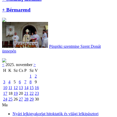
+ Bérmarend
Püspöki szentmise Szent Donát
ünnepén
<
2025. november
>
H
K
Sz
Cs
P
Sz
V
1
2
3
4
5
6
7
8
9
10
11
12
13
14
15
16
17
18
19
20
21
22
23
24
25
26
27
28
29
30
Ma
Nyári lelkigyakorlat hitoktatók és világi lelkipásztori