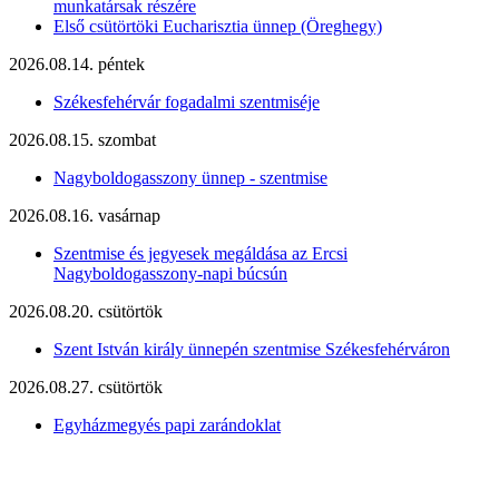
munkatársak részére
Első csütörtöki Eucharisztia ünnep (Öreghegy)
2026.08.14. péntek
Székesfehérvár fogadalmi szentmiséje
2026.08.15. szombat
Nagyboldogasszony ünnep - szentmise
2026.08.16. vasárnap
Szentmise és jegyesek megáldása az Ercsi
Nagyboldogasszony-napi búcsún
2026.08.20. csütörtök
Szent István király ünnepén szentmise Székesfehérváron
2026.08.27. csütörtök
Egyházmegyés papi zarándoklat