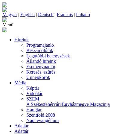
Magyar
|
English
|
Deutsch
|
Francais
|
Italiano
Menü
Híreink
Programajánló
Beszámolóink
Legutóbbi bejegyzések
Állandó híreink
Eseménynaptár
Keresés, szűrés
Ünnepkörök
Média
Képtár
Videótár
SZEM
A Székesfehérvári Egyházmegye Magazinja
Hangtár
Szentföld 2008
Napi evangélium
Adattár
Adattár