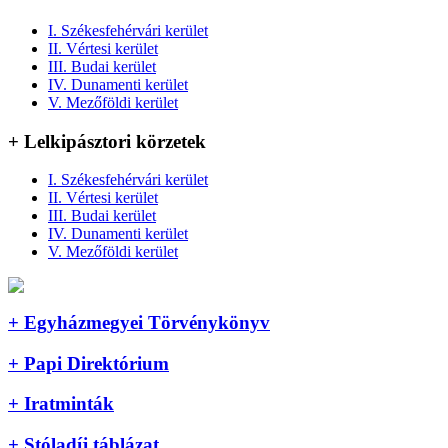
I. Székesfehérvári kerület
II. Vértesi kerület
III. Budai kerület
IV. Dunamenti kerület
V. Mezőföldi kerület
+ Lelkipásztori körzetek
I. Székesfehérvári kerület
II. Vértesi kerület
III. Budai kerület
IV. Dunamenti kerület
V. Mezőföldi kerület
+ Egyházmegyei Törvénykönyv
+ Papi Direktórium
+ Iratminták
+ Stóladíj táblázat