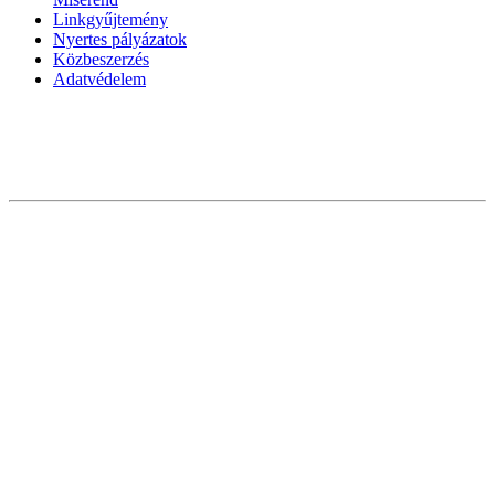
Linkgyűjtemény
Nyertes pályázatok
Közbeszerzés
Adatvédelem