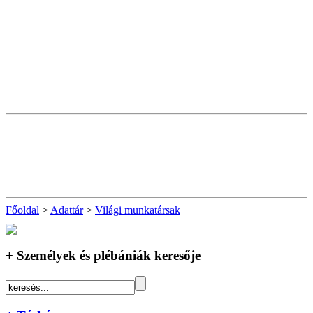
Főoldal
>
Adattár
>
Világi munkatársak
+ Személyek és plébániák keresője