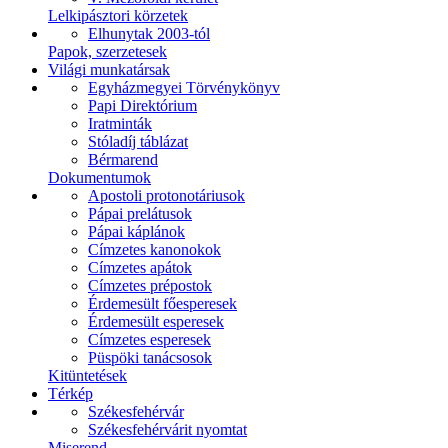
Lelkipásztori körzetek
Elhunytak 2003-tól
Papok, szerzetesek
Világi munkatársak
Egyházmegyei Törvénykönyv
Papi Direktórium
Iratminták
Stóladíj táblázat
Bérmarend
Dokumentumok
Apostoli protonotáriusok
Pápai prelátusok
Pápai káplánok
Címzetes kanonokok
Címzetes apátok
Címzetes prépostok
Érdemesült főesperesek
Érdemesült esperesek
Címzetes esperesek
Püspöki tanácsosok
Kitüntetések
Térkép
Székesfehérvár
Székesfehérvárit nyomtat
Miserend