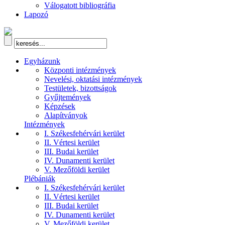
Válogatott bibliográfia
Lapozó
Egyházunk
Központi intézmények
Nevelési, oktatási intézmények
Testületek, bizottságok
Gyűjtemények
Képzések
Alapítványok
Intézmények
I. Székesfehérvári kerület
II. Vértesi kerület
III. Budai kerület
IV. Dunamenti kerület
V. Mezőföldi kerület
Plébániák
I. Székesfehérvári kerület
II. Vértesi kerület
III. Budai kerület
IV. Dunamenti kerület
V. Mezőföldi kerület