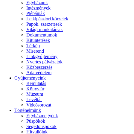
Egyházunk
Intézmények
Plébániák
Lelkipásztori körzetek
Papok, szerzetesek
Világi munkatársak
Dokumentumok
Kitüntetések
Térkép
Miserend
Linkgyűjtemény
Nyertes pályázatok
Közbeszerzés
Adatvédelem
Gyűjteményeink
Bemutatás
Könyvtár
Múzeum
Levéltár
Videósorozat
Történelmünk
Egyházmegyénk
Püspökök
Segédpüspökök
Hitvallóink