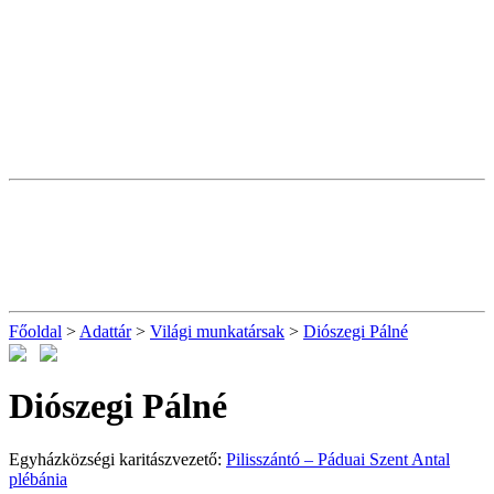
Főoldal
>
Adattár
>
Világi munkatársak
>
Diószegi Pálné
Diószegi Pálné
Egyházközségi karitászvezető:
Pilisszántó – Páduai Szent Antal
plébánia