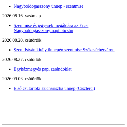
Nagyboldogasszony ünnep - szentmise
2026.08.16. vasárnap
Szentmise és jegyesek megáldása az Ercsi
Nagyboldogasszony-napi búcsún
2026.08.20. csütörtök
Szent István király ünnepén szentmise Székesfehérváron
2026.08.27. csütörtök
Egyházmegyés papi zarándoklat
2026.09.03. csütörtök
Első csütörtöki Eucharisztia ünnep (Ciszterci)