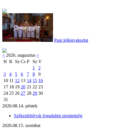
Papi lelkigyakorlat
<
2026. augusztus
>
H
K
Sz
Cs
P
Sz
V
1
2
3
4
5
6
7
8
9
10
11
12
13
14
15
16
17
18
19
20
21
22
23
24
25
26
27
28
29
30
31
2026.08.14. péntek
Székesfehérvár fogadalmi szentmiséje
2026.08.15. szombat