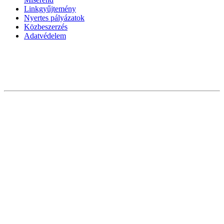
Linkgyűjtemény
Nyertes pályázatok
Közbeszerzés
Adatvédelem