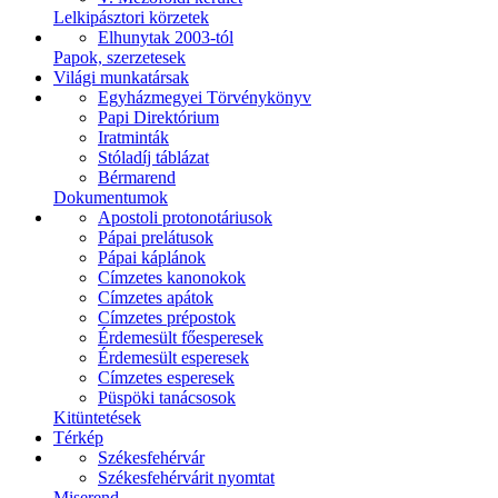
Lelkipásztori körzetek
Elhunytak 2003-tól
Papok, szerzetesek
Világi munkatársak
Egyházmegyei Törvénykönyv
Papi Direktórium
Iratminták
Stóladíj táblázat
Bérmarend
Dokumentumok
Apostoli protonotáriusok
Pápai prelátusok
Pápai káplánok
Címzetes kanonokok
Címzetes apátok
Címzetes prépostok
Érdemesült főesperesek
Érdemesült esperesek
Címzetes esperesek
Püspöki tanácsosok
Kitüntetések
Térkép
Székesfehérvár
Székesfehérvárit nyomtat
Miserend