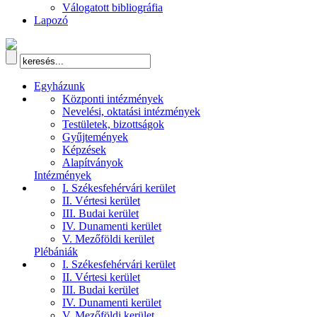
Válogatott bibliográfia
Lapozó
Egyházunk
Központi intézmények
Nevelési, oktatási intézmények
Testületek, bizottságok
Gyűjtemények
Képzések
Alapítványok
Intézmények
I. Székesfehérvári kerület
II. Vértesi kerület
III. Budai kerület
IV. Dunamenti kerület
V. Mezőföldi kerület
Plébániák
I. Székesfehérvári kerület
II. Vértesi kerület
III. Budai kerület
IV. Dunamenti kerület
V. Mezőföldi kerület