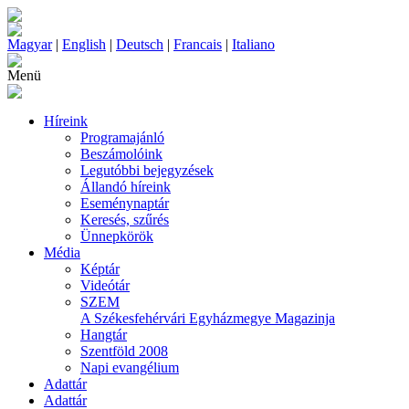
Magyar
|
English
|
Deutsch
|
Francais
|
Italiano
Menü
Híreink
Programajánló
Beszámolóink
Legutóbbi bejegyzések
Állandó híreink
Eseménynaptár
Keresés, szűrés
Ünnepkörök
Média
Képtár
Videótár
SZEM
A Székesfehérvári Egyházmegye Magazinja
Hangtár
Szentföld 2008
Napi evangélium
Adattár
Adattár