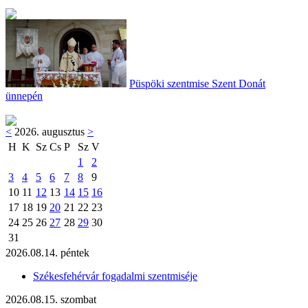
Püspöki szentmise Szent Donát
ünnepén
<
2026. augusztus
>
H
K
Sz
Cs
P
Sz
V
1
2
3
4
5
6
7
8
9
10
11
12
13
14
15
16
17
18
19
20
21
22
23
24
25
26
27
28
29
30
31
2026.08.14. péntek
Székesfehérvár fogadalmi szentmiséje
2026.08.15. szombat