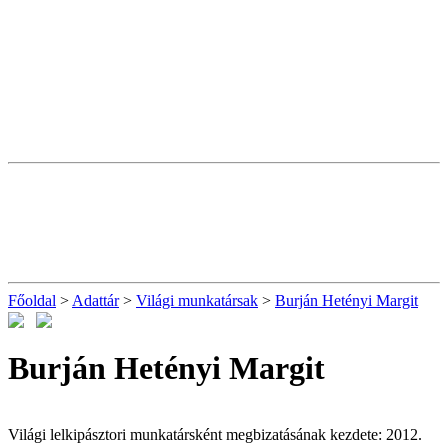
Főoldal
>
Adattár
>
Világi munkatársak
>
Burján Hetényi Margit
Burján Hetényi Margit
Világi lelkipásztori munkatársként megbizatásának kezdete: 2012.