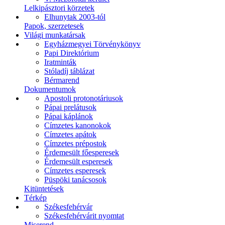
Lelkipásztori körzetek
Elhunytak 2003-tól
Papok, szerzetesek
Világi munkatársak
Egyházmegyei Törvénykönyv
Papi Direktórium
Iratminták
Stóladíj táblázat
Bérmarend
Dokumentumok
Apostoli protonotáriusok
Pápai prelátusok
Pápai káplánok
Címzetes kanonokok
Címzetes apátok
Címzetes prépostok
Érdemesült főesperesek
Érdemesült esperesek
Címzetes esperesek
Püspöki tanácsosok
Kitüntetések
Térkép
Székesfehérvár
Székesfehérvárit nyomtat
Miserend