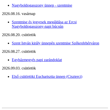
Nagyboldogasszony ünnep - szentmise
2026.08.16. vasárnap
Szentmise és jegyesek megáldása az Ercsi
Nagyboldogasszony-napi búcsún
2026.08.20. csütörtök
Szent István király ünnepén szentmise Székesfehérváron
2026.08.27. csütörtök
Egyházmegyés papi zarándoklat
2026.09.03. csütörtök
Első csütörtöki Eucharisztia ünnep (Ciszterci)