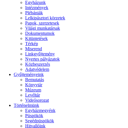
Egyházunk
Intézmények
Plébániák
Lelkipásztori körzetek
Papok, szerzetesek
Világi munkatársak
Dokumentumok
Kitüntetések
Térkép
Miserend
Linkgyűjtemény
Nyertes pályázatok
Közbeszerzés
Adatvédelem
Gyűjteményeink
Bemutatás
Könyvtár
Múzeum
Levéltár
Videósorozat
Történelmünk
Egyházmegyénk
Püspökök
Segédpüspökök
Hitvallóink