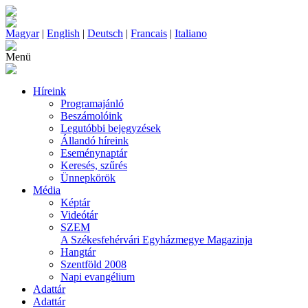
Magyar
|
English
|
Deutsch
|
Francais
|
Italiano
Menü
Híreink
Programajánló
Beszámolóink
Legutóbbi bejegyzések
Állandó híreink
Eseménynaptár
Keresés, szűrés
Ünnepkörök
Média
Képtár
Videótár
SZEM
A Székesfehérvári Egyházmegye Magazinja
Hangtár
Szentföld 2008
Napi evangélium
Adattár
Adattár