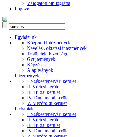
Válogatott bibliográfia
Lapozó
Egyházunk
Központi intézmények
Nevelési, oktatási intézmények
Testületek, bizottságok
Gyűjtemények
Képzések
Alapítványok
Intézmények
I. Székesfehérvári kerület
II. Vértesi kerület
III. Budai kerület
IV. Dunamenti kerület
V. Mezőföldi kerület
Plébániák
I. Székesfehérvári kerület
II. Vértesi kerület
III. Budai kerület
IV. Dunamenti kerület
V. Mezőföldi kerület