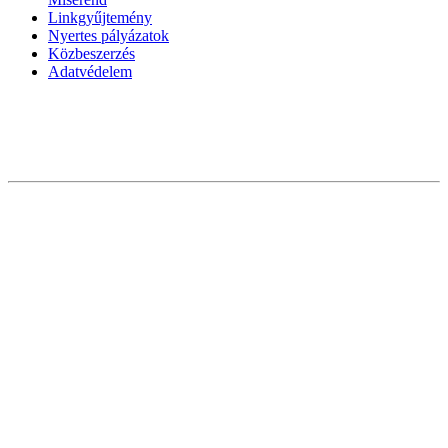
Linkgyűjtemény
Nyertes pályázatok
Közbeszerzés
Adatvédelem