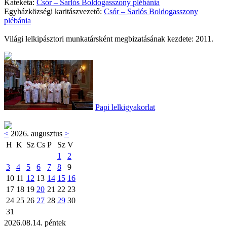
Katekéta:
Csór – Sarlós Boldogasszony plébánia
Egyházközségi karitászvezető:
Csór – Sarlós Boldogasszony
plébánia
Világi lelkipásztori munkatársként megbizatásának kezdete: 2011.
Papi lelkigyakorlat
<
2026. augusztus
>
H
K
Sz
Cs
P
Sz
V
1
2
3
4
5
6
7
8
9
10
11
12
13
14
15
16
17
18
19
20
21
22
23
24
25
26
27
28
29
30
31
2026.08.14. péntek