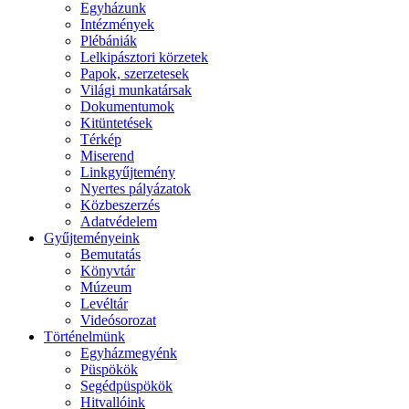
Egyházunk
Intézmények
Plébániák
Lelkipásztori körzetek
Papok, szerzetesek
Világi munkatársak
Dokumentumok
Kitüntetések
Térkép
Miserend
Linkgyűjtemény
Nyertes pályázatok
Közbeszerzés
Adatvédelem
Gyűjteményeink
Bemutatás
Könyvtár
Múzeum
Levéltár
Videósorozat
Történelmünk
Egyházmegyénk
Püspökök
Segédpüspökök
Hitvallóink