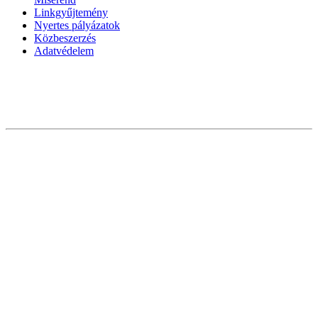
Linkgyűjtemény
Nyertes pályázatok
Közbeszerzés
Adatvédelem