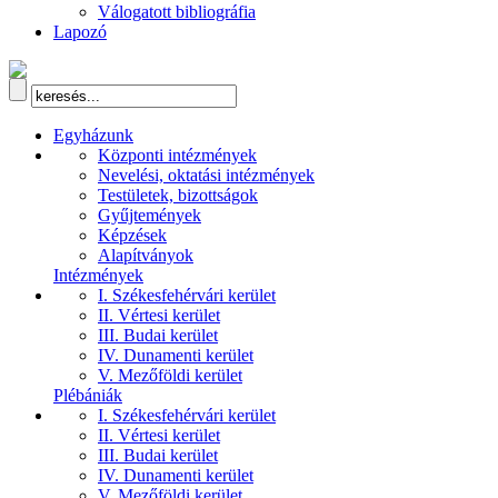
Válogatott bibliográfia
Lapozó
Egyházunk
Központi intézmények
Nevelési, oktatási intézmények
Testületek, bizottságok
Gyűjtemények
Képzések
Alapítványok
Intézmények
I. Székesfehérvári kerület
II. Vértesi kerület
III. Budai kerület
IV. Dunamenti kerület
V. Mezőföldi kerület
Plébániák
I. Székesfehérvári kerület
II. Vértesi kerület
III. Budai kerület
IV. Dunamenti kerület
V. Mezőföldi kerület