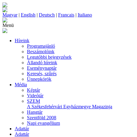
Magyar
|
English
|
Deutsch
|
Francais
|
Italiano
Menü
Híreink
Programajánló
Beszámolóink
Legutóbbi bejegyzések
Állandó híreink
Eseménynaptár
Keresés, szűrés
Ünnepkörök
Média
Képtár
Videótár
SZEM
A Székesfehérvári Egyházmegye Magazinja
Hangtár
Szentföld 2008
Napi evangélium
Adattár
Adattár