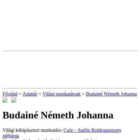
Főoldal
>
Adattár
>
Világi munkatársak
>
Budainé Németh Johanna
Budainé Németh Johanna
Világi lelkipásztori munkatárs:
Csór – Sarlós Boldogasszony
plébánia