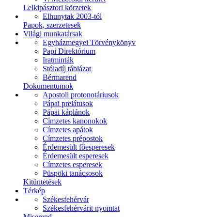
Lelkipásztori körzetek
Elhunytak 2003-tól
Papok, szerzetesek
Világi munkatársak
Egyházmegyei Törvénykönyv
Papi Direktórium
Iratminták
Stóladíj táblázat
Bérmarend
Dokumentumok
Apostoli protonotáriusok
Pápai prelátusok
Pápai káplánok
Címzetes kanonokok
Címzetes apátok
Címzetes prépostok
Érdemesült főesperesek
Érdemesült esperesek
Címzetes esperesek
Püspöki tanácsosok
Kitüntetések
Térkép
Székesfehérvár
Székesfehérvárit nyomtat
Miserend