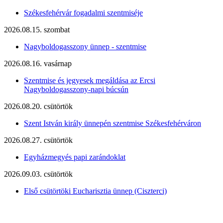
Székesfehérvár fogadalmi szentmiséje
2026.08.15. szombat
Nagyboldogasszony ünnep - szentmise
2026.08.16. vasárnap
Szentmise és jegyesek megáldása az Ercsi
Nagyboldogasszony-napi búcsún
2026.08.20. csütörtök
Szent István király ünnepén szentmise Székesfehérváron
2026.08.27. csütörtök
Egyházmegyés papi zarándoklat
2026.09.03. csütörtök
Első csütörtöki Eucharisztia ünnep (Ciszterci)