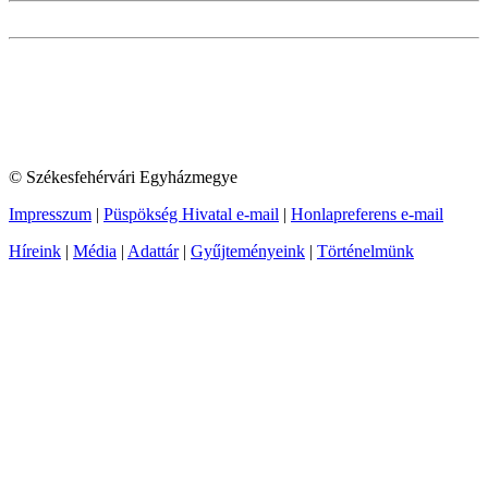
© Székesfehérvári Egyházmegye
Impresszum
|
Püspökség Hivatal e-mail
|
Honlapreferens e-mail
Híreink
|
Média
|
Adattár
|
Gyűjteményeink
|
Történelmünk