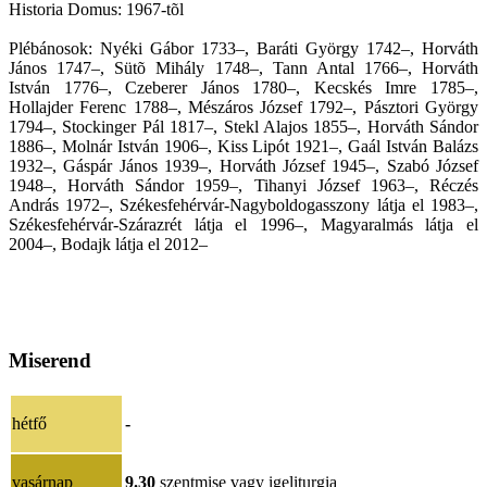
Historia Domus: 1967-tõl
Plébánosok: Nyéki Gábor 1733–, Baráti György 1742–, Horváth
János 1747–, Sütõ Mihály 1748–, Tann Antal 1766–, Horváth
István 1776–, Czeberer János 1780–, Kecskés Imre 1785–,
Hollajder Ferenc 1788–, Mészáros József 1792–, Pásztori György
1794–, Stockinger Pál 1817–, Stekl Alajos 1855–, Horváth Sándor
1886–, Molnár István 1906–, Kiss Lipót 1921–, Gaál István Balázs
1932–, Gáspár János 1939–, Horváth József 1945–, Szabó József
1948–, Horváth Sándor 1959–, Tihanyi József 1963–, Réczés
András 1972–, Székesfehérvár-Nagyboldogasszony látja el 1983–,
Székesfehérvár-Szárazrét látja el 1996–, Magyaralmás látja el
2004–, Bodajk látja el 2012–
Miserend
hétfő
-
vasárnap
9.30
szentmise vagy igeliturgia