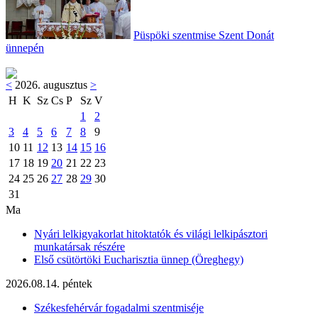
Püspöki szentmise Szent Donát
ünnepén
<
2026. augusztus
>
H
K
Sz
Cs
P
Sz
V
1
2
3
4
5
6
7
8
9
10
11
12
13
14
15
16
17
18
19
20
21
22
23
24
25
26
27
28
29
30
31
Ma
Nyári lelkigyakorlat hitoktatók és világi lelkipásztori
munkatársak részére
Első csütörtöki Eucharisztia ünnep (Öreghegy)
2026.08.14. péntek
Székesfehérvár fogadalmi szentmiséje