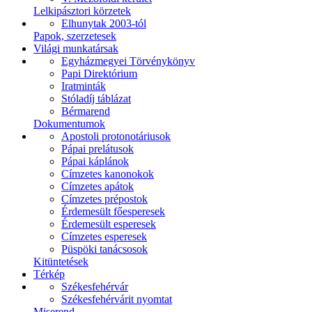
Lelkipásztori körzetek
Elhunytak 2003-tól
Papok, szerzetesek
Világi munkatársak
Egyházmegyei Törvénykönyv
Papi Direktórium
Iratminták
Stóladíj táblázat
Bérmarend
Dokumentumok
Apostoli protonotáriusok
Pápai prelátusok
Pápai káplánok
Címzetes kanonokok
Címzetes apátok
Címzetes prépostok
Érdemesült főesperesek
Érdemesült esperesek
Címzetes esperesek
Püspöki tanácsosok
Kitüntetések
Térkép
Székesfehérvár
Székesfehérvárit nyomtat
Miserend