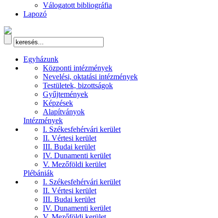
Válogatott bibliográfia
Lapozó
Egyházunk
Központi intézmények
Nevelési, oktatási intézmények
Testületek, bizottságok
Gyűjtemények
Képzések
Alapítványok
Intézmények
I. Székesfehérvári kerület
II. Vértesi kerület
III. Budai kerület
IV. Dunamenti kerület
V. Mezőföldi kerület
Plébániák
I. Székesfehérvári kerület
II. Vértesi kerület
III. Budai kerület
IV. Dunamenti kerület
V. Mezőföldi kerület