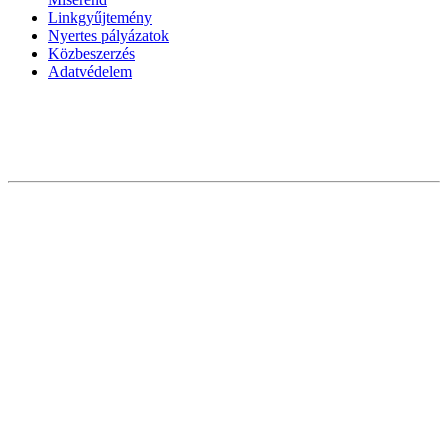
Linkgyűjtemény
Nyertes pályázatok
Közbeszerzés
Adatvédelem