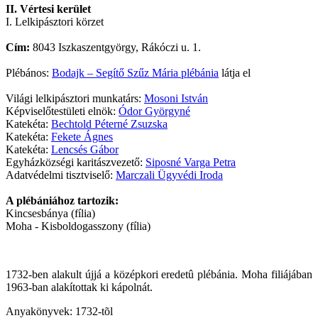
II. Vértesi kerület
I. Lelkipásztori körzet
Cím:
8043 Iszkaszentgyörgy, Rákóczi u. 1.
Plébános:
Bodajk – Segítő Szűz Mária plébánia
látja el
Világi lelkipásztori munkatárs:
Mosoni István
Képviselőtestületi elnök:
Ódor Györgyné
Katekéta:
Bechtold Péterné Zsuzska
Katekéta:
Fekete Ágnes
Katekéta:
Lencsés Gábor
Egyházközségi karitászvezető:
Siposné Varga Petra
Adatvédelmi tisztviselő:
Marczali Ügyvédi Iroda
A plébániához tartozik:
Kincsesbánya (fília)
Moha - Kisboldogasszony (fília)
1732-ben alakult újjá a középkori eredetû plébánia. Moha filiájában
1963-ban alakítottak ki kápolnát.
Anyakönyvek: 1732-tõl