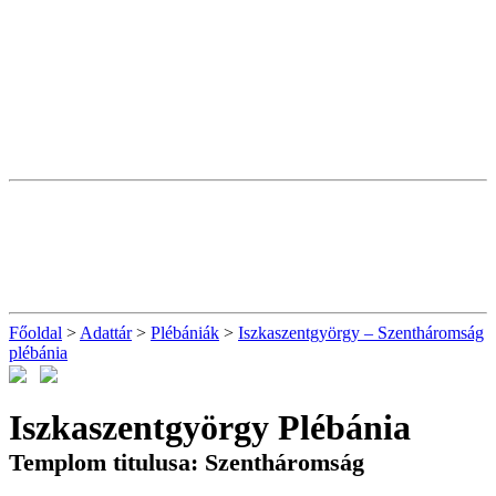
Főoldal
>
Adattár
>
Plébániák
>
Iszkaszentgyörgy – Szentháromság
plébánia
Iszkaszentgyörgy Plébánia
Templom titulusa: Szentháromság