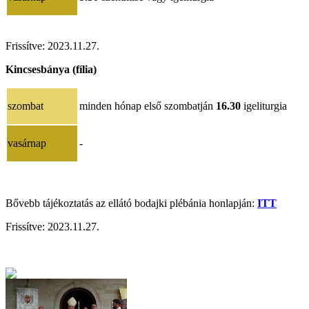
Frissítve:
2023.11.27.
Kincsesbánya (fília)
szombat
minden hónap első szombatján
16.30
igeliturgia
vasárnap
-
Bővebb tájékoztatás az ellátó bodajki plébánia honlapján:
ITT
Frissítve:
2023.11.27.