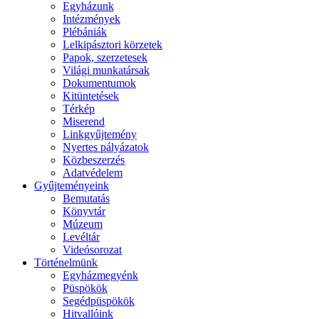
Egyházunk
Intézmények
Plébániák
Lelkipásztori körzetek
Papok, szerzetesek
Világi munkatársak
Dokumentumok
Kitüntetések
Térkép
Miserend
Linkgyűjtemény
Nyertes pályázatok
Közbeszerzés
Adatvédelem
Gyűjteményeink
Bemutatás
Könyvtár
Múzeum
Levéltár
Videósorozat
Történelmünk
Egyházmegyénk
Püspökök
Segédpüspökök
Hitvallóink