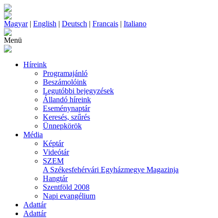
Magyar
|
English
|
Deutsch
|
Francais
|
Italiano
Menü
Híreink
Programajánló
Beszámolóink
Legutóbbi bejegyzések
Állandó híreink
Eseménynaptár
Keresés, szűrés
Ünnepkörök
Média
Képtár
Videótár
SZEM
A Székesfehérvári Egyházmegye Magazinja
Hangtár
Szentföld 2008
Napi evangélium
Adattár
Adattár