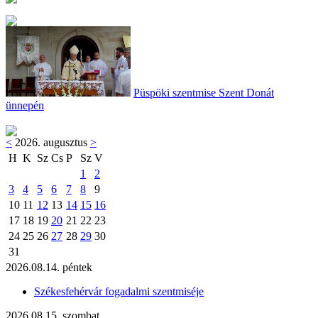
Püspöki szentmise Szent Donát
ünnepén
<
2026. augusztus
>
H
K
Sz
Cs
P
Sz
V
1
2
3
4
5
6
7
8
9
10
11
12
13
14
15
16
17
18
19
20
21
22
23
24
25
26
27
28
29
30
31
2026.08.14. péntek
Székesfehérvár fogadalmi szentmiséje
2026.08.15. szombat