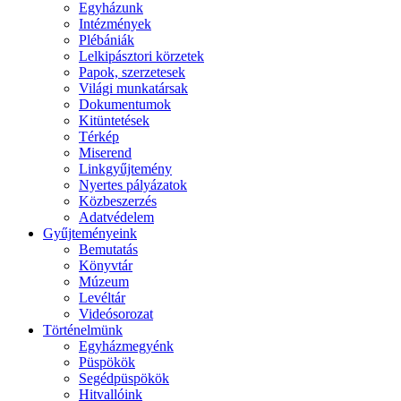
Egyházunk
Intézmények
Plébániák
Lelkipásztori körzetek
Papok, szerzetesek
Világi munkatársak
Dokumentumok
Kitüntetések
Térkép
Miserend
Linkgyűjtemény
Nyertes pályázatok
Közbeszerzés
Adatvédelem
Gyűjteményeink
Bemutatás
Könyvtár
Múzeum
Levéltár
Videósorozat
Történelmünk
Egyházmegyénk
Püspökök
Segédpüspökök
Hitvallóink