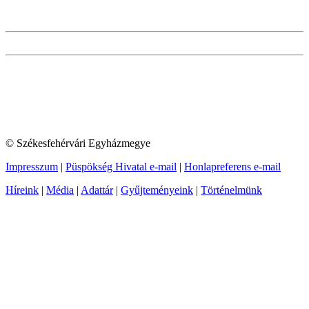
© Székesfehérvári Egyházmegye
Impresszum
|
Püspökség Hivatal e-mail
|
Honlapreferens e-mail
Híreink
|
Média
|
Adattár
|
Gyűjteményeink
|
Történelmünk