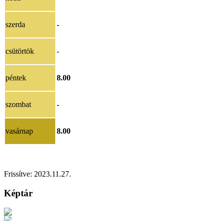
szerda
-
csütörtök
-
péntek
8.00
szombat
-
vasárnap
8.00
Frissítve:
2023.11.27.
Képtár