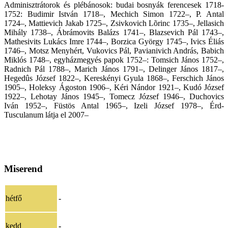
Adminisztrátorok és plébánosok: budai bosnyák ferencesek 1718-
1752: Budimir István 1718–, Mechich Simon 1722–, P. Antal
1724–, Mattievich Jakab 1725–, Zsivkovich Lõrinc 1735–, Jellasich
Mihály 1738–, Ábrámovits Balázs 1741–, Blazsevich Pál 1743–,
Mathesivits Lukács Imre 1744–, Borzica György 1745–, Ivics Éliás
1746–, Motsz Menyhért, Vukovics Pál, Pavianivich András, Babich
Miklós 1748–, egyházmegyés papok 1752–: Tomsich János 1752–,
Radnich Pál 1788–, Marich János 1791–, Delinger János 1817–,
Hegedûs József 1822–, Kereskényi Gyula 1868–, Ferschich János
1905–, Holeksy Ágoston 1906–, Kéri Nándor 1921–, Kudó József
1922–, Lehotay János 1945–, Tomecz József 1946–, Duchovics
Iván 1952–, Füstös Antal 1965–, Izeli József 1978–, Érd-
Tusculanum látja el 2007–
Miserend
hétfő
-
kedd
-