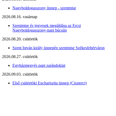
Nagyboldogasszony ünnep - szentmise
2026.08.16. vasárnap
Szentmise és jegyesek megáldása az Ercsi
Nagyboldogasszony-napi búcsún
2026.08.20. csütörtök
Szent István király ünnepén szentmise Székesfehérváron
2026.08.27. csütörtök
Egyházmegyés papi zarándoklat
2026.09.03. csütörtök
Első csütörtöki Eucharisztia ünnep (Ciszterci)