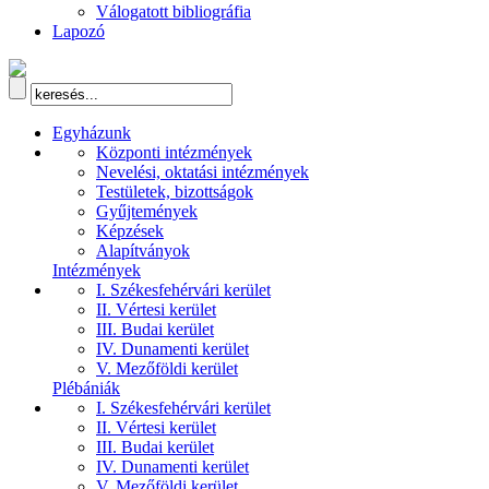
Válogatott bibliográfia
Lapozó
Egyházunk
Központi intézmények
Nevelési, oktatási intézmények
Testületek, bizottságok
Gyűjtemények
Képzések
Alapítványok
Intézmények
I. Székesfehérvári kerület
II. Vértesi kerület
III. Budai kerület
IV. Dunamenti kerület
V. Mezőföldi kerület
Plébániák
I. Székesfehérvári kerület
II. Vértesi kerület
III. Budai kerület
IV. Dunamenti kerület
V. Mezőföldi kerület