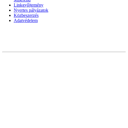
Linkgyűjtemény
Nyertes pályázatok
Közbeszerzés
Adatvédelem