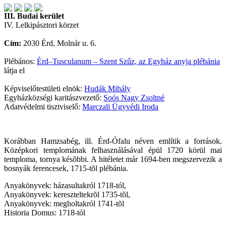
III. Budai kerület
IV. Lelkipásztori körzet
Cím:
2030 Érd, Molnár u. 6.
Plébános:
Érd–Tusculanum – Szent Szűz, az Egyház anyja plébánia
látja el
Képviselőtestületi elnök:
Hudák Mihály
Egyházközségi karitászvezető:
Soós Nagy Zsoltné
Adatvédelmi tisztviselő:
Marczali Ügyvédi Iroda
Korábban Hamzsabég, ill. Érd-Ófalu néven említik a források.
Középkori templomának felhasználásával épül 1720 körül mai
temploma, tornya késõbbi. A hitéletet már 1694-ben megszervezik a
bosnyák ferencesek, 1715-tõl plébánia.
Anyakönyvek: házasultakról 1718-tól,
Anyakönyvek: kereszteltekrõl 1735-tõl,
Anyakönyvek: megholtakról 1741-tõl
Historia Domus: 1718-tól