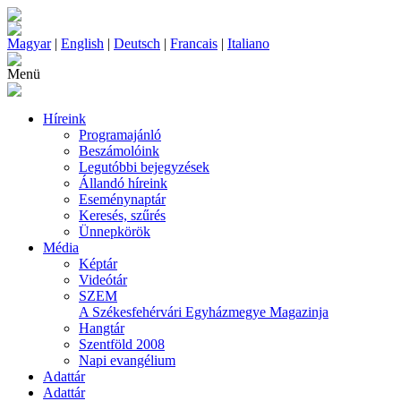
Magyar
|
English
|
Deutsch
|
Francais
|
Italiano
Menü
Híreink
Programajánló
Beszámolóink
Legutóbbi bejegyzések
Állandó híreink
Eseménynaptár
Keresés, szűrés
Ünnepkörök
Média
Képtár
Videótár
SZEM
A Székesfehérvári Egyházmegye Magazinja
Hangtár
Szentföld 2008
Napi evangélium
Adattár
Adattár