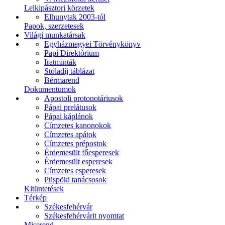
Lelkipásztori körzetek
Elhunytak 2003-tól
Papok, szerzetesek
Világi munkatársak
Egyházmegyei Törvénykönyv
Papi Direktórium
Iratminták
Stóladíj táblázat
Bérmarend
Dokumentumok
Apostoli protonotáriusok
Pápai prelátusok
Pápai káplánok
Címzetes kanonokok
Címzetes apátok
Címzetes prépostok
Érdemesült főesperesek
Érdemesült esperesek
Címzetes esperesek
Püspöki tanácsosok
Kitüntetések
Térkép
Székesfehérvár
Székesfehérvárit nyomtat
Miserend