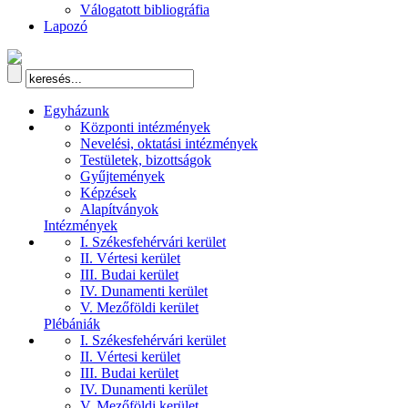
Válogatott bibliográfia
Lapozó
Egyházunk
Központi intézmények
Nevelési, oktatási intézmények
Testületek, bizottságok
Gyűjtemények
Képzések
Alapítványok
Intézmények
I. Székesfehérvári kerület
II. Vértesi kerület
III. Budai kerület
IV. Dunamenti kerület
V. Mezőföldi kerület
Plébániák
I. Székesfehérvári kerület
II. Vértesi kerület
III. Budai kerület
IV. Dunamenti kerület
V. Mezőföldi kerület