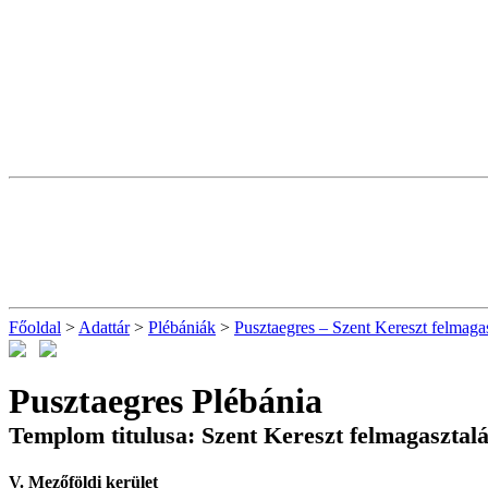
Főoldal
>
Adattár
>
Plébániák
>
Pusztaegres – Szent Kereszt felmagas
Pusztaegres Plébánia
Templom titulusa: Szent Kereszt felmagasztal
V. Mezőföldi kerület