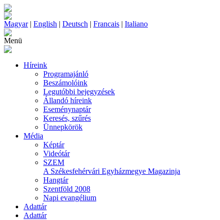
Magyar
|
English
|
Deutsch
|
Francais
|
Italiano
Menü
Híreink
Programajánló
Beszámolóink
Legutóbbi bejegyzések
Állandó híreink
Eseménynaptár
Keresés, szűrés
Ünnepkörök
Média
Képtár
Videótár
SZEM
A Székesfehérvári Egyházmegye Magazinja
Hangtár
Szentföld 2008
Napi evangélium
Adattár
Adattár