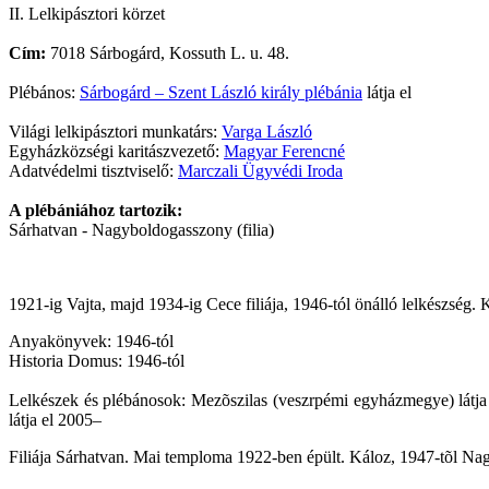
II. Lelkipásztori körzet
Cím:
7018 Sárbogárd, Kossuth L. u. 48.
Plébános:
Sárbogárd – Szent László király plébánia
látja el
Világi lelkipásztori munkatárs:
Varga László
Egyházközségi karitászvezető:
Magyar Ferencné
Adatvédelmi tisztviselő:
Marczali Ügyvédi Iroda
A plébániához tartozik:
Sárhatvan - Nagyboldogasszony (filia)
1921-ig Vajta, majd 1934-ig Cece filiája, 1946-tól önálló lelkészség.
Anyakönyvek: 1946-tól
Historia Domus: 1946-tól
Lelkészek és plébánosok: Mezõszilas (veszrpémi egyházmegye) látja
látja el 2005–
Filiája Sárhatvan. Mai temploma 1922-ben épült. Káloz, 1947-tõl Nagyh