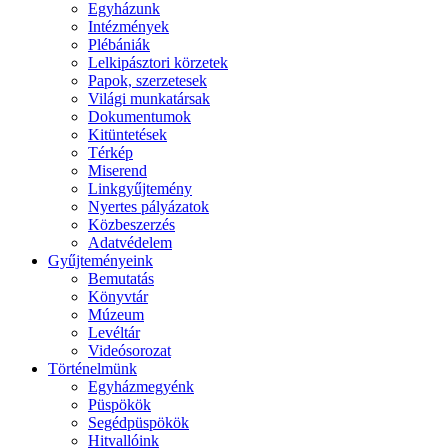
Egyházunk
Intézmények
Plébániák
Lelkipásztori körzetek
Papok, szerzetesek
Világi munkatársak
Dokumentumok
Kitüntetések
Térkép
Miserend
Linkgyűjtemény
Nyertes pályázatok
Közbeszerzés
Adatvédelem
Gyűjteményeink
Bemutatás
Könyvtár
Múzeum
Levéltár
Videósorozat
Történelmünk
Egyházmegyénk
Püspökök
Segédpüspökök
Hitvallóink