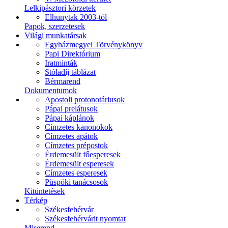
Lelkipásztori körzetek
Elhunytak 2003-tól
Papok, szerzetesek
Világi munkatársak
Egyházmegyei Törvénykönyv
Papi Direktórium
Iratminták
Stóladíj táblázat
Bérmarend
Dokumentumok
Apostoli protonotáriusok
Pápai prelátusok
Pápai káplánok
Címzetes kanonokok
Címzetes apátok
Címzetes prépostok
Érdemesült főesperesek
Érdemesült esperesek
Címzetes esperesek
Püspöki tanácsosok
Kitüntetések
Térkép
Székesfehérvár
Székesfehérvárit nyomtat
Miserend