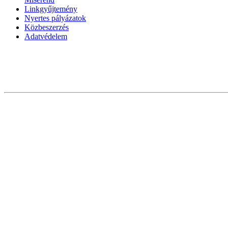
Linkgyűjtemény
Nyertes pályázatok
Közbeszerzés
Adatvédelem