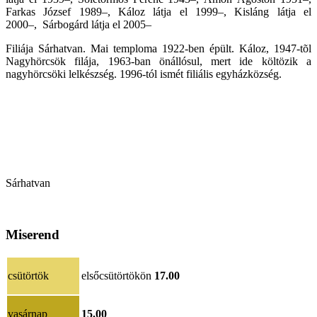
Farkas József 1989–, Káloz látja el 1999–, Kisláng látja el
2000–, Sárbogárd látja el 2005–
Filiája Sárhatvan. Mai temploma 1922-ben épült. Káloz, 1947-tõl
Nagyhörcsök filája, 1963-ban önállósul, mert ide költözik a
nagyhörcsöki lelkészség. 1996-tól ismét filiális egyházközség.
Sárhatvan
Miserend
csütörtök
elsőcsütörtökön
17.00
vasárnap
15.00