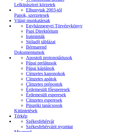
Lelkipásztori körzetek
Elhunytak 2003-tól
Papok, szerzetesek
Világi munkatársak
Egyházmegyei Törvénykönyv
Papi Direktórium
Iratminták
Stóladíj táblázat
Bérmarend
Dokumentumok
Apostoli protonotáriusok
Pápai prelátusok
Pápai káplánok
Címzetes kanonokok
Címzetes apátok
Címzetes prépostok
Érdemesült főesperesek
Érdemesült esperesek
Címzetes esperesek
Püspöki tanácsosok
Kitüntetések
Térkép
Székesfehérvár
Székesfehérvárit nyomtat
Miserend