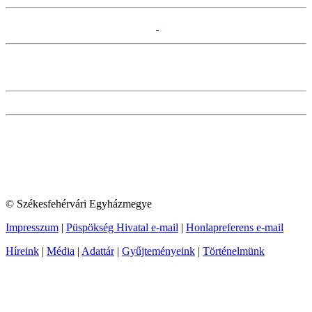
© Székesfehérvári Egyházmegye
Impresszum
|
Püspökség Hivatal e-mail
|
Honlapreferens e-mail
Híreink
|
Média
|
Adattár
|
Gyűjteményeink
|
Történelmünk