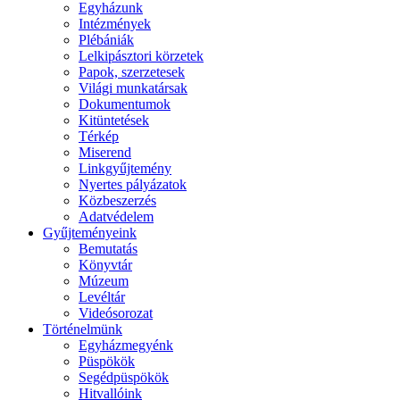
Egyházunk
Intézmények
Plébániák
Lelkipásztori körzetek
Papok, szerzetesek
Világi munkatársak
Dokumentumok
Kitüntetések
Térkép
Miserend
Linkgyűjtemény
Nyertes pályázatok
Közbeszerzés
Adatvédelem
Gyűjteményeink
Bemutatás
Könyvtár
Múzeum
Levéltár
Videósorozat
Történelmünk
Egyházmegyénk
Püspökök
Segédpüspökök
Hitvallóink