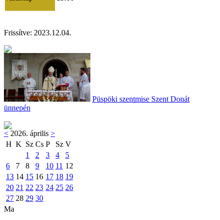
Frissítve:
2023.12.04.
Püspöki szentmise Szent Donát
ünnepén
<
2026. április
>
H
K
Sz
Cs
P
Sz
V
1
2
3
4
5
6
7
8
9
10
11
12
13
14
15
16
17
18
19
20
21
22
23
24
25
26
27
28
29
30
Ma