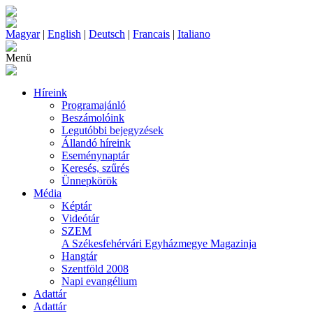
Magyar
|
English
|
Deutsch
|
Francais
|
Italiano
Menü
Híreink
Programajánló
Beszámolóink
Legutóbbi bejegyzések
Állandó híreink
Eseménynaptár
Keresés, szűrés
Ünnepkörök
Média
Képtár
Videótár
SZEM
A Székesfehérvári Egyházmegye Magazinja
Hangtár
Szentföld 2008
Napi evangélium
Adattár
Adattár