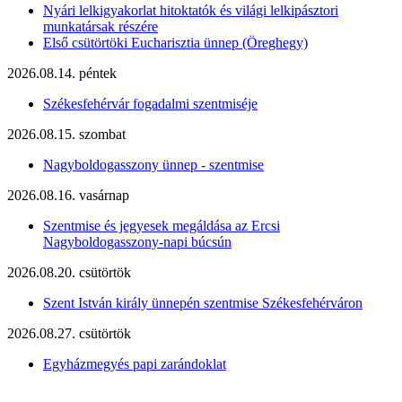
Nyári lelkigyakorlat hitoktatók és világi lelkipásztori
munkatársak részére
Első csütörtöki Eucharisztia ünnep (Öreghegy)
2026.08.14. péntek
Székesfehérvár fogadalmi szentmiséje
2026.08.15. szombat
Nagyboldogasszony ünnep - szentmise
2026.08.16. vasárnap
Szentmise és jegyesek megáldása az Ercsi
Nagyboldogasszony-napi búcsún
2026.08.20. csütörtök
Szent István király ünnepén szentmise Székesfehérváron
2026.08.27. csütörtök
Egyházmegyés papi zarándoklat