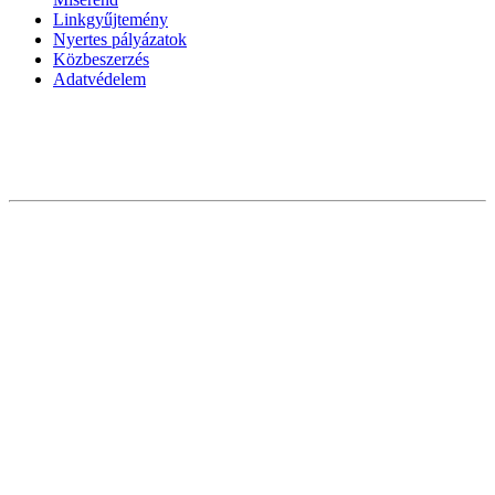
Linkgyűjtemény
Nyertes pályázatok
Közbeszerzés
Adatvédelem