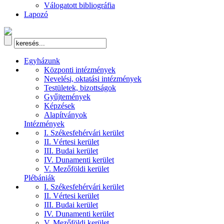
Válogatott bibliográfia
Lapozó
Egyházunk
Központi intézmények
Nevelési, oktatási intézmények
Testületek, bizottságok
Gyűjtemények
Képzések
Alapítványok
Intézmények
I. Székesfehérvári kerület
II. Vértesi kerület
III. Budai kerület
IV. Dunamenti kerület
V. Mezőföldi kerület
Plébániák
I. Székesfehérvári kerület
II. Vértesi kerület
III. Budai kerület
IV. Dunamenti kerület
V. Mezőföldi kerület