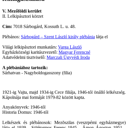
V. Mezőföldi kerület
II. Lelkipásztori körzet
Cím:
7018 Sárbogárd, Kossuth L. u. 48.
Plébános:
Sárbogárd – Szent László király plébánia
látja el
Világi lelkipásztori munkatárs:
Varga László
Egyházközségi karitászvezető:
Magyar Ferencné
Adatvédelmi tisztviselő:
Marczali Ügyvédi Iroda
A plébániához tartozik:
Sárhatvan - Nagyboldogasszony (filia)
1921-ig Vajta, majd 1934-ig Cece filiája, 1946-tól önálló lelkészség.
Kápolnája mai formáját 1979-82 között kapta.
Anyakönyvek: 1946-tól
Historia Domus: 1946-tól
Lelkészek és plébánosok: Mezõszilas (veszrpémi egyházmegye)
látja el 1939–, Sölétormos Ferenc 1945–, Ámon Ágoston 1951–,