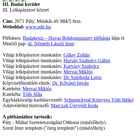
III. Budai kerület
III. Lelkipásztori körzet
Cím:
2071 Páty, Munkás tér 884/5 hrsz.
Weboldal:
www.ude.hu
Plébános:
Budakeszi – Havas Boldogasszony plébánia
látja el
Miséző pap:
dr. Németh László Imre
Világi lelkipásztori munkatárs:
Gillay Zoltán
Világi lelkipásztori munkatárs:
Hursán Szabolcs Gábor
Világi lelkipásztori munkatárs:
Karvázy Szabolcs
Világi lelkipásztori munkatárs:
Mervai Miklós
Világi lelkipásztori munkatárs:
Dr. Szloboda Lajos
Képviselőtestületi elnök:
Dr. Kővágó István
Katekéta:
Mervai Miklós
Katekéta:
Tóth Júlia
Egyházközségi karitászvezető:
Schumickyné Könyves Tóth Ildikó
Adatvédelmi tisztviselő:
Marczali Ügyvédi Iroda
A plébániához tartozik:
Páty - Máltai Szeretetszolgálat Otthona (misézőhely)
Szent Imre templom ("öreg templom") (misézőhely)