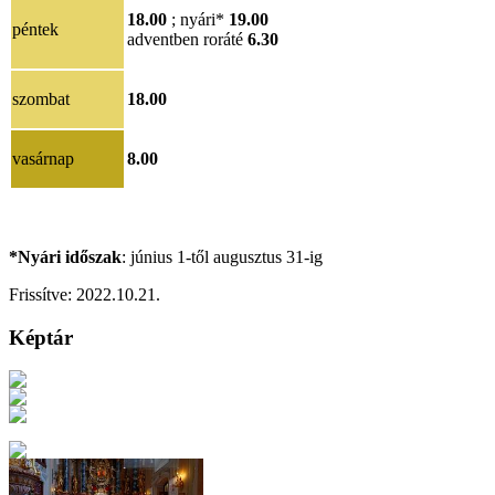
18.00
; nyári*
19.00
péntek
adventben roráté
6.30
szombat
18.00
vasárnap
8.00
*Nyári időszak
: június 1-től augusztus 31-ig
Frissítve:
2022.10.21
.
Képtár