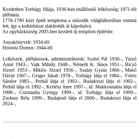
Kezdetben Torbágy filiája, 1936-ban önállósuló lelkészség; 1971-tõl
plébánia.
1778-1780 közt épült temploma a második világháborúban rommá
lett, így a kultúrházat alakították át kápolnává.
Az egyházközség 2005-ben kezdett új templom építésbe.
Anyakönyvek: 1934-tõl
Historia Domus: 1944-tõl
Lelkészek, plébánosok, adminisztrátorok: Szabó Pál 1936–, Turzó
Antal 1943–, Vajk Mihály 1948–, Németh K. János 1951–, Biczó
József 1953–, Miklós József 1956–, Szalay Gyula 1966–, Makó
Dávid 1967–, Geiger Jakab 1978–, Torbágy látja el 1984–, Vörös
Sándor 1985–, Perbál látja el 1992–, Budakeszi látja el 1992–,
Perbál látja el 1992–, Kertész Imre 1997–, id. Makkosmária látja el
1998–, Csizmadia György 1999–, id. Torbágy látja el 1999–,
Zsolnay Béla 1999–, Budajenõ látja el 2006–,
Budakeszi látja el
2024–,