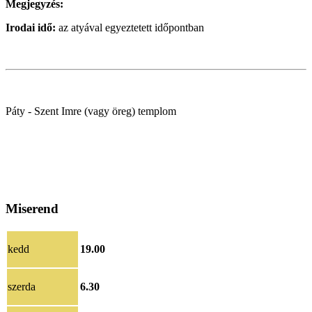
Megjegyzés:
Irodai idő:
az atyával egyeztetett időpontban
Páty - Szent Imre (vagy öreg) templom
Miserend
kedd
19.00
szerda
6.30