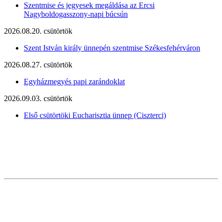
Szentmise és jegyesek megáldása az Ercsi
Nagyboldogasszony-napi búcsún
2026.08.20. csütörtök
Szent István király ünnepén szentmise Székesfehérváron
2026.08.27. csütörtök
Egyházmegyés papi zarándoklat
2026.09.03. csütörtök
Első csütörtöki Eucharisztia ünnep (Ciszterci)