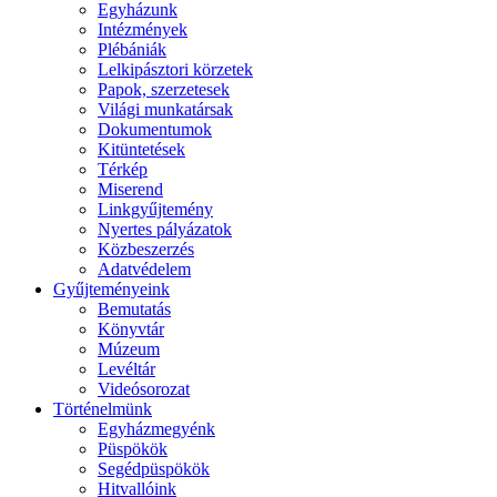
Egyházunk
Intézmények
Plébániák
Lelkipásztori körzetek
Papok, szerzetesek
Világi munkatársak
Dokumentumok
Kitüntetések
Térkép
Miserend
Linkgyűjtemény
Nyertes pályázatok
Közbeszerzés
Adatvédelem
Gyűjteményeink
Bemutatás
Könyvtár
Múzeum
Levéltár
Videósorozat
Történelmünk
Egyházmegyénk
Püspökök
Segédpüspökök
Hitvallóink