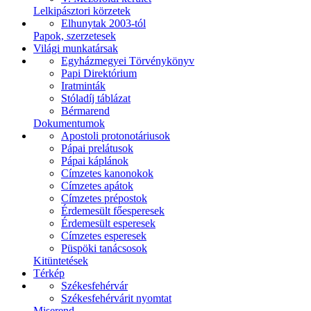
Lelkipásztori körzetek
Elhunytak 2003-tól
Papok, szerzetesek
Világi munkatársak
Egyházmegyei Törvénykönyv
Papi Direktórium
Iratminták
Stóladíj táblázat
Bérmarend
Dokumentumok
Apostoli protonotáriusok
Pápai prelátusok
Pápai káplánok
Címzetes kanonokok
Címzetes apátok
Címzetes prépostok
Érdemesült főesperesek
Érdemesült esperesek
Címzetes esperesek
Püspöki tanácsosok
Kitüntetések
Térkép
Székesfehérvár
Székesfehérvárit nyomtat
Miserend