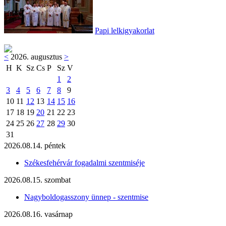
Papi lelkigyakorlat
<
2026. augusztus
>
H
K
Sz
Cs
P
Sz
V
1
2
3
4
5
6
7
8
9
10
11
12
13
14
15
16
17
18
19
20
21
22
23
24
25
26
27
28
29
30
31
2026.08.14. péntek
Székesfehérvár fogadalmi szentmiséje
2026.08.15. szombat
Nagyboldogasszony ünnep - szentmise
2026.08.16. vasárnap