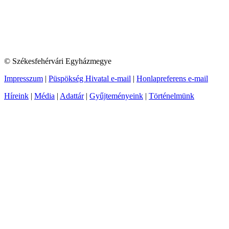
© Székesfehérvári Egyházmegye
Impresszum
|
Püspökség Hivatal e-mail
|
Honlapreferens e-mail
Híreink
|
Média
|
Adattár
|
Gyűjteményeink
|
Történelmünk