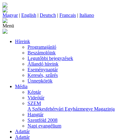
Magyar
|
English
|
Deutsch
|
Francais
|
Italiano
Menü
Híreink
Programajánló
Beszámolóink
Legutóbbi bejegyzések
Állandó híreink
Eseménynaptár
Keresés, szűrés
Ünnepkörök
Média
Képtár
Videótár
SZEM
A Székesfehérvári Egyházmegye Magazinja
Hangtár
Szentföld 2008
Napi evangélium
Adattár
Adattár