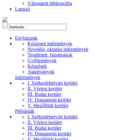
Válogatott bibliográfia
Lapozó
Egyházunk
Központi intézmények
Nevelési, oktatási intézmények
Testületek, bizottságok
Gyűjtemények
Képzések
Alapítványok
Intézmények
I. Székesfehérvári kerület
II. Vértesi kerület
III. Budai kerület
IV. Dunamenti kerület
V. Mezőföldi kerület
Plébániák
I. Székesfehérvári kerület
II. Vértesi kerület
III. Budai kerület
IV. Dunamenti kerület
V. Mezőföldi kerület