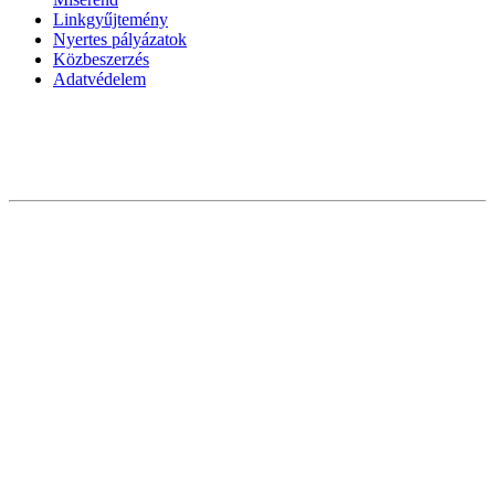
Linkgyűjtemény
Nyertes pályázatok
Közbeszerzés
Adatvédelem