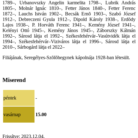
1789–, Urbanovszky Angelin karmelita 1798–, Lubrik András
1805–, Molnár Ignác 1810–, Fetter János 1840–, Fetter Ferenc
1872–, Lauchs István 1902–, Becsák Ernõ 1903–, Szabó József
1912–, Debreczeni Gyula 1912–, Dipold Károly 1938–, Erdõdy
Lajos 1938–, P. Horváth Ferenc 1941–, Kemény József 1941–,
Kelényi Ottó 1945–, Kemény János 1945–, Záborszky Kálmán
1992–, Sárosd látja el 1992–, Székesfehérvár–Vasútvidék látja el
1994–, Székesfehérvár–Viziváros látja el 1996–, Sárosd látja el
2010–
,
Sárbogárd látja el 2022–
Filiájának, Seregélyes-Szõlõhegynek kápolnája 1928-ban létesült.
Miserend
péntek
-
vasárnap
15.00
Frissítve:
2023.12.04.