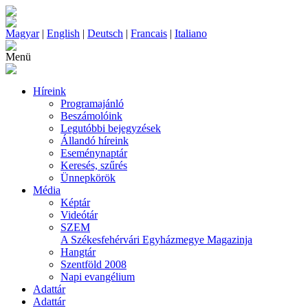
Magyar
|
English
|
Deutsch
|
Francais
|
Italiano
Menü
Híreink
Programajánló
Beszámolóink
Legutóbbi bejegyzések
Állandó híreink
Eseménynaptár
Keresés, szűrés
Ünnepkörök
Média
Képtár
Videótár
SZEM
A Székesfehérvári Egyházmegye Magazinja
Hangtár
Szentföld 2008
Napi evangélium
Adattár
Adattár