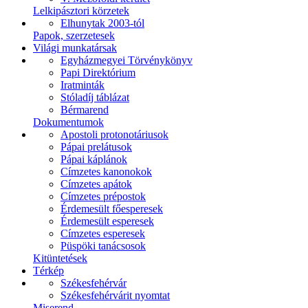
Lelkipásztori körzetek
Elhunytak 2003-tól
Papok, szerzetesek
Világi munkatársak
Egyházmegyei Törvénykönyv
Papi Direktórium
Iratminták
Stóladíj táblázat
Bérmarend
Dokumentumok
Apostoli protonotáriusok
Pápai prelátusok
Pápai káplánok
Címzetes kanonokok
Címzetes apátok
Címzetes prépostok
Érdemesült főesperesek
Érdemesült esperesek
Címzetes esperesek
Püspöki tanácsosok
Kitüntetések
Térkép
Székesfehérvár
Székesfehérvárit nyomtat
Miserend