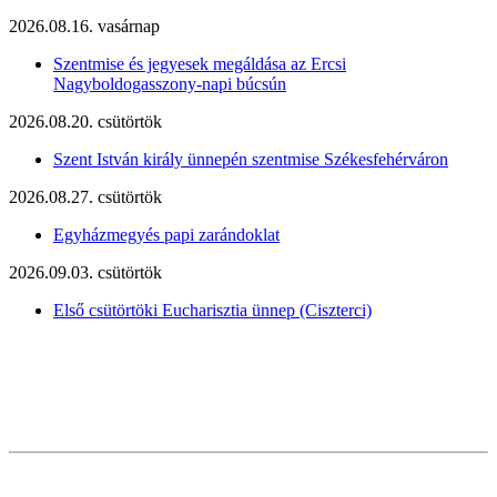
2026.08.16. vasárnap
Szentmise és jegyesek megáldása az Ercsi
Nagyboldogasszony-napi búcsún
2026.08.20. csütörtök
Szent István király ünnepén szentmise Székesfehérváron
2026.08.27. csütörtök
Egyházmegyés papi zarándoklat
2026.09.03. csütörtök
Első csütörtöki Eucharisztia ünnep (Ciszterci)