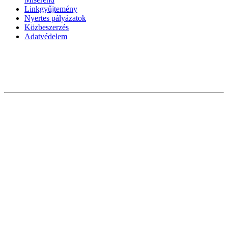
Linkgyűjtemény
Nyertes pályázatok
Közbeszerzés
Adatvédelem