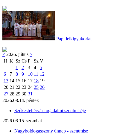
Papi lelkigyakorlat
<
2026. július
>
H
K
Sz
Cs
P
Sz
V
1
2
3
4
5
6
7
8
9
10
11
12
13
14
15
16
17
18
19
20
21
22
23
24
25
26
27
28
29
30
31
2026.08.14. péntek
Székesfehérvár fogadalmi szentmiséje
2026.08.15. szombat
Nagyboldogasszony ünnep - szentmise