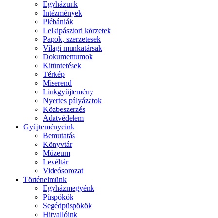
Egyházunk
Intézmények
Plébániák
Lelkipásztori körzetek
Papok, szerzetesek
Világi munkatársak
Dokumentumok
Kitüntetések
Térkép
Miserend
Linkgyűjtemény
Nyertes pályázatok
Közbeszerzés
Adatvédelem
Gyűjteményeink
Bemutatás
Könyvtár
Múzeum
Levéltár
Videósorozat
Történelmünk
Egyházmegyénk
Püspökök
Segédpüspökök
Hitvallóink