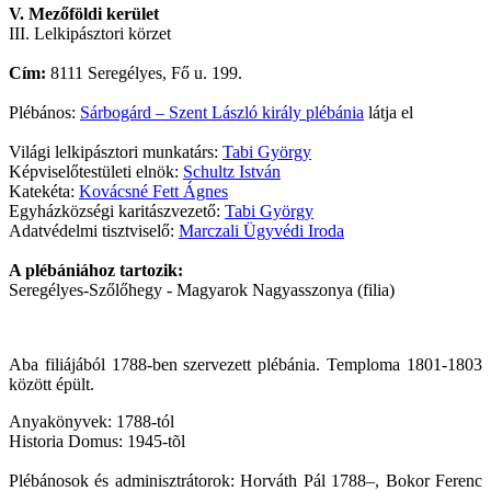
V. Mezőföldi kerület
III. Lelkipásztori körzet
Cím:
8111 Seregélyes, Fő u. 199.
Plébános:
Sárbogárd – Szent László király plébánia
látja el
Világi lelkipásztori munkatárs:
Tabi György
Képviselőtestületi elnök:
Schultz István
Katekéta:
Kovácsné Fett Ágnes
Egyházközségi karitászvezető:
Tabi György
Adatvédelmi tisztviselő:
Marczali Ügyvédi Iroda
A plébániához tartozik:
Seregélyes-Szőlőhegy - Magyarok Nagyasszonya (filia)
Aba filiájából 1788-ben szervezett plébánia. Temploma 1801-1803
között épült.
Anyakönyvek: 1788-tól
Historia Domus: 1945-tõl
Plébánosok és adminisztrátorok: Horváth Pál 1788–, Bokor Ferenc