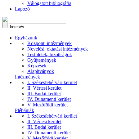
Válogatott bibliográfia
Lapozó
Egyházunk
Központi intézmények
Nevelési, oktatási intézmények
Testületek, bizottságok
Gyűjtemények
Képzések
Alapítványok
Intézmények
I. Székesfehérvári kerület
II. Vértesi kerület
III. Budai kerület
IV. Dunamenti kerület
V. Mezőföldi kerület
Plébániák
I. Székesfehérvári kerület
II. Vértesi kerület
III. Budai kerület
IV. Dunamenti kerület
V. Mezőföldi kerület