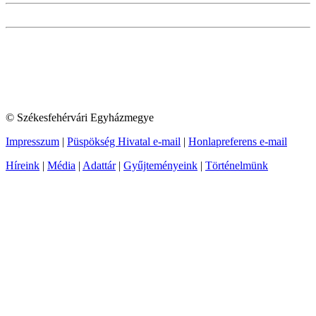
© Székesfehérvári Egyházmegye
Impresszum
|
Püspökség Hivatal e-mail
|
Honlapreferens e-mail
Híreink
|
Média
|
Adattár
|
Gyűjteményeink
|
Történelmünk