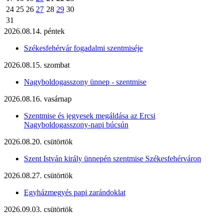
24
25
26
27
28
29
30
31
2026.08.14. péntek
Székesfehérvár fogadalmi szentmiséje
2026.08.15. szombat
Nagyboldogasszony ünnep - szentmise
2026.08.16. vasárnap
Szentmise és jegyesek megáldása az Ercsi
Nagyboldogasszony-napi búcsún
2026.08.20. csütörtök
Szent István király ünnepén szentmise Székesfehérváron
2026.08.27. csütörtök
Egyházmegyés papi zarándoklat
2026.09.03. csütörtök