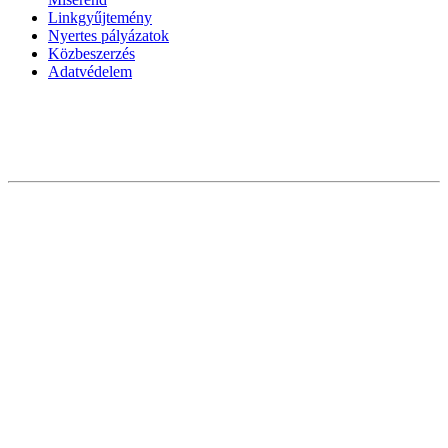
Linkgyűjtemény
Nyertes pályázatok
Közbeszerzés
Adatvédelem