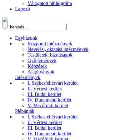
Válogatott bibliográfia
Lapozó
Egyházunk
Központi intézmények
Nevelési, oktatási intézmények
Testületek, bizottságok
Gyűjtemények
Képzések
Alapítványok
Intézmények
I. Székesfehérvári kerület
II. Vértesi kerület
III. Budai kerület
IV. Dunamenti kerület
V. Mezőföldi kerület
Plébániák
I. Székesfehérvári kerület
II. Vértesi kerület
III. Budai kerület
IV. Dunamenti kerület
V. Mezőföldi kerület