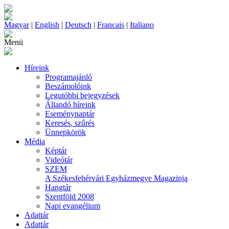
Magyar
|
English
|
Deutsch
|
Francais
|
Italiano
Menü
Híreink
Programajánló
Beszámolóink
Legutóbbi bejegyzések
Állandó híreink
Eseménynaptár
Keresés, szűrés
Ünnepkörök
Média
Képtár
Videótár
SZEM
A Székesfehérvári Egyházmegye Magazinja
Hangtár
Szentföld 2008
Napi evangélium
Adattár
Adattár