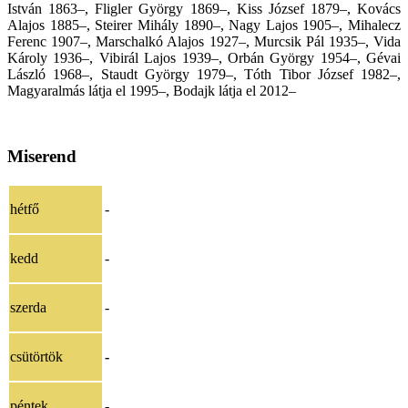
István 1863–, Fligler György 1869–, Kiss József 1879–, Kovács
Alajos 1885–, Steirer Mihály 1890–, Nagy Lajos 1905–, Mihalecz
Ferenc 1907–, Marschalkó Alajos 1927–, Murcsik Pál 1935–, Vida
Károly 1936–, Vibirál Lajos 1939–, Orbán György 1954–, Gévai
László 1968–, Staudt György 1979–, Tóth Tibor József 1982–,
Magyaralmás látja el 1995–, Bodajk látja el 2012–
Miserend
hétfő
-
kedd
-
szerda
-
csütörtök
-
péntek
-