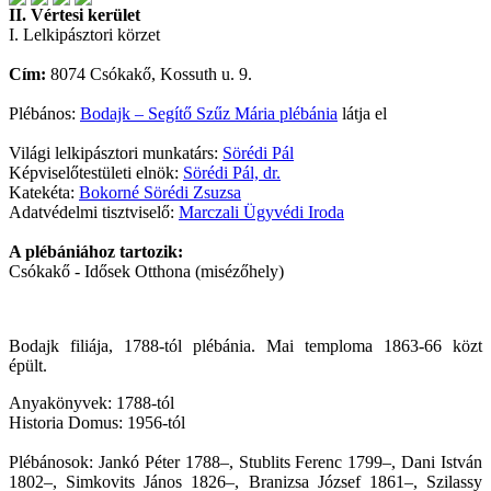
II. Vértesi kerület
I. Lelkipásztori körzet
Cím:
8074 Csókakő, Kossuth u. 9.
Plébános:
Bodajk – Segítő Szűz Mária plébánia
látja el
Világi lelkipásztori munkatárs:
Sörédi Pál
Képviselőtestületi elnök:
Sörédi Pál, dr.
Katekéta:
Bokorné Sörédi Zsuzsa
Adatvédelmi tisztviselő:
Marczali Ügyvédi Iroda
A plébániához tartozik:
Csókakő - Idősek Otthona (misézőhely)
Bodajk filiája, 1788-tól plébánia. Mai temploma 1863-66 közt
épült.
Anyakönyvek: 1788-tól
Historia Domus: 1956-tól
Plébánosok: Jankó Péter 1788–, Stublits Ferenc 1799–, Dani István
1802–, Simkovits János 1826–, Branizsa József 1861–, Szilassy