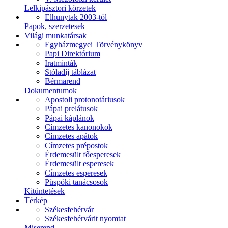
Lelkipásztori körzetek
Elhunytak 2003-tól
Papok, szerzetesek
Világi munkatársak
Egyházmegyei Törvénykönyv
Papi Direktórium
Iratminták
Stóladíj táblázat
Bérmarend
Dokumentumok
Apostoli protonotáriusok
Pápai prelátusok
Pápai káplánok
Címzetes kanonokok
Címzetes apátok
Címzetes prépostok
Érdemesült főesperesek
Érdemesült esperesek
Címzetes esperesek
Püspöki tanácsosok
Kitüntetések
Térkép
Székesfehérvár
Székesfehérvárit nyomtat
Miserend