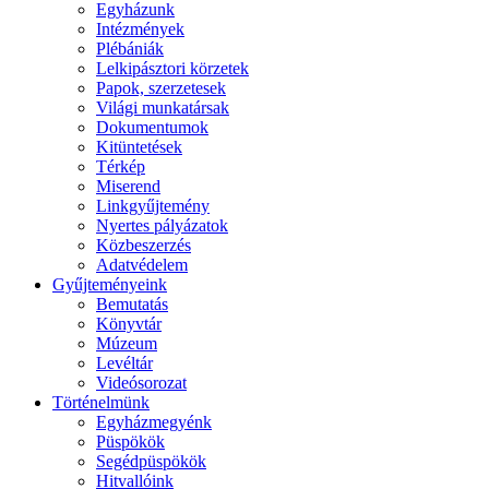
Egyházunk
Intézmények
Plébániák
Lelkipásztori körzetek
Papok, szerzetesek
Világi munkatársak
Dokumentumok
Kitüntetések
Térkép
Miserend
Linkgyűjtemény
Nyertes pályázatok
Közbeszerzés
Adatvédelem
Gyűjteményeink
Bemutatás
Könyvtár
Múzeum
Levéltár
Videósorozat
Történelmünk
Egyházmegyénk
Püspökök
Segédpüspökök
Hitvallóink