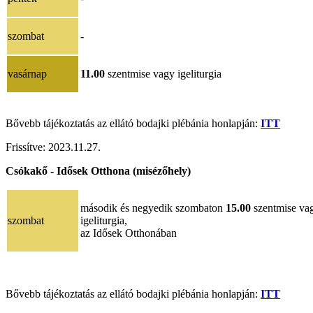
szombat
-
vasárnap
11.00
szentmise vagy igeliturgia
Bővebb tájékoztatás az ellátó bodajki plébánia honlapján:
ITT
Frissítve:
2023.11.27.
Csókakő - Idősek Otthona (misézőhely)
második és negyedik szombaton
15.00
szentmise va
szombat
igeliturgia,
az Idősek Otthonában
Bővebb tájékoztatás az ellátó bodajki plébánia honlapján:
ITT