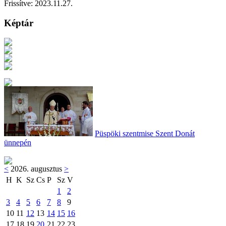
Frissítve:
2023.11.27.
Képtár
Püspöki szentmise Szent Donát
ünnepén
<
2026. augusztus
>
H
K
Sz
Cs
P
Sz
V
1
2
3
4
5
6
7
8
9
10
11
12
13
14
15
16
17
18
19
20
21
22
23