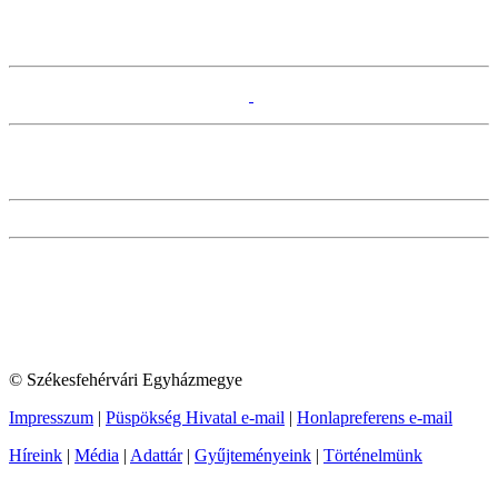
© Székesfehérvári Egyházmegye
Impresszum
|
Püspökség Hivatal e-mail
|
Honlapreferens e-mail
Híreink
|
Média
|
Adattár
|
Gyűjteményeink
|
Történelmünk