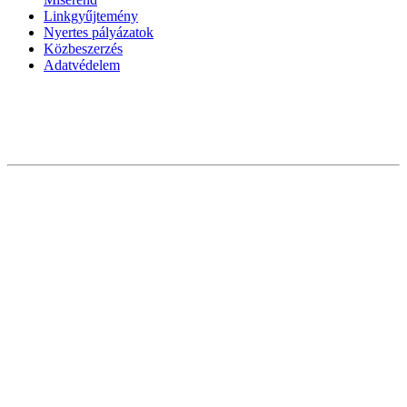
Linkgyűjtemény
Nyertes pályázatok
Közbeszerzés
Adatvédelem