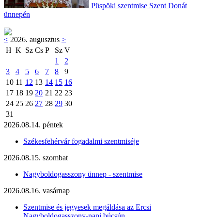
Püspöki szentmise Szent Donát
ünnepén
<
2026. augusztus
>
H
K
Sz
Cs
P
Sz
V
1
2
3
4
5
6
7
8
9
10
11
12
13
14
15
16
17
18
19
20
21
22
23
24
25
26
27
28
29
30
31
2026.08.14. péntek
Székesfehérvár fogadalmi szentmiséje
2026.08.15. szombat
Nagyboldogasszony ünnep - szentmise
2026.08.16. vasárnap
Szentmise és jegyesek megáldása az Ercsi
Nagyboldogasszony-napi búcsún