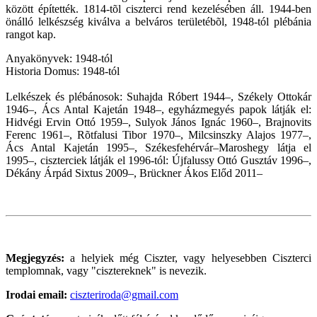
között építették. 1814-tõl ciszterci rend kezelésében áll. 1944-ben
önálló lelkészség kiválva a belváros területébõl, 1948-tól plébánia
rangot kap.
Anyakönyvek: 1948-tól
Historia Domus: 1948-tól
Lelkészek és plébánosok: Suhajda Róbert 1944–, Székely Ottokár
1946–, Ács Antal Kajetán 1948–, egyházmegyés papok látják el:
Hidvégi Ervin Ottó 1959–, Sulyok János Ignác 1960–, Brajnovits
Ferenc 1961–, Rõtfalusi Tibor 1970–, Milcsinszky Alajos 1977–,
Ács Antal Kajetán 1995–, Székesfehérvár–Maroshegy látja el
1995–, ciszterciek látják el 1996-tól: Újfalussy Ottó Gusztáv 1996–,
Dékány Árpád Sixtus 2009–, Brückner Ákos Előd 2011–
Megjegyzés:
a helyiek még Ciszter, vagy helyesebben Ciszterci
templomnak, vagy "cisztereknek" is nevezik.
Irodai email:
ciszteriroda@gmail.com