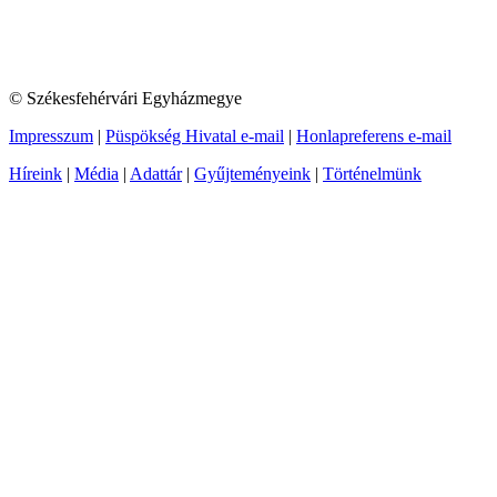
© Székesfehérvári Egyházmegye
Impresszum
|
Püspökség Hivatal e-mail
|
Honlapreferens e-mail
Híreink
|
Média
|
Adattár
|
Gyűjteményeink
|
Történelmünk