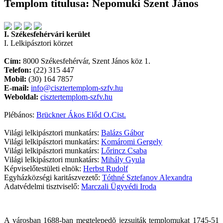
Templom titulusa: Nepomuki Szent János
I. Székesfehérvári kerület
I. Lelkipásztori körzet
Cím:
8000 Székesfehérvár, Szent János köz 1.
Telefon:
(22) 315 447
Mobil:
(30) 164 7857
E-mail:
info@cisztertemplom-szfv.hu
Weboldal:
cisztertemplom-szfv.hu
Plébános:
Brückner Ákos Előd O.Cist.
Világi lelkipásztori munkatárs:
Balázs Gábor
Világi lelkipásztori munkatárs:
Komáromi Gergely
Világi lelkipásztori munkatárs:
Lőrincz Csaba
Világi lelkipásztori munkatárs:
Mihály Gyula
Képviselőtestületi elnök:
Herbst Rudolf
Egyházközségi karitászvezető:
Tóthné Sztefanov Alexandra
Adatvédelmi tisztviselő:
Marczali Ügyvédi Iroda
A városban 1688-ban megtelepedõ jezsuiták templomukat 1745-51