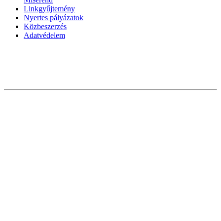
Linkgyűjtemény
Nyertes pályázatok
Közbeszerzés
Adatvédelem