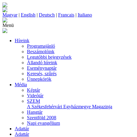
Magyar
|
English
|
Deutsch
|
Francais
|
Italiano
Menü
Híreink
Programajánló
Beszámolóink
Legutóbbi bejegyzések
Állandó híreink
Eseménynaptár
Keresés, szűrés
Ünnepkörök
Média
Képtár
Videótár
SZEM
A Székesfehérvári Egyházmegye Magazinja
Hangtár
Szentföld 2008
Napi evangélium
Adattár
Adattár