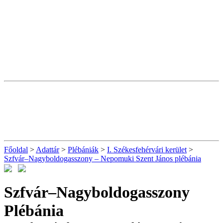
Főoldal
>
Adattár
>
Plébániák
>
I. Székesfehérvári kerület
>
Szfvár–Nagyboldogasszony – Nepomuki Szent János plébánia
Szfvár–Nagyboldogasszony
Plébánia