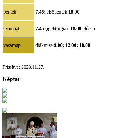
péntek
7.45
; elsőpéntek
18.00
szombat
7.45
(igeliturgia);
18.00
előesti
vasárnap
diákmise
9.00; 12.00; 18.00
Frissítve: 2023.11.27.
Képtár