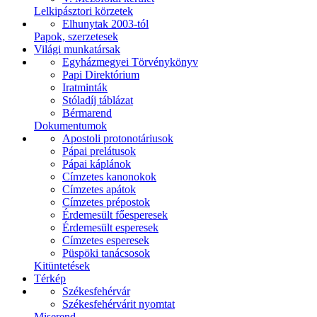
Lelkipásztori körzetek
Elhunytak 2003-tól
Papok, szerzetesek
Világi munkatársak
Egyházmegyei Törvénykönyv
Papi Direktórium
Iratminták
Stóladíj táblázat
Bérmarend
Dokumentumok
Apostoli protonotáriusok
Pápai prelátusok
Pápai káplánok
Címzetes kanonokok
Címzetes apátok
Címzetes prépostok
Érdemesült főesperesek
Érdemesült esperesek
Címzetes esperesek
Püspöki tanácsosok
Kitüntetések
Térkép
Székesfehérvár
Székesfehérvárit nyomtat
Miserend