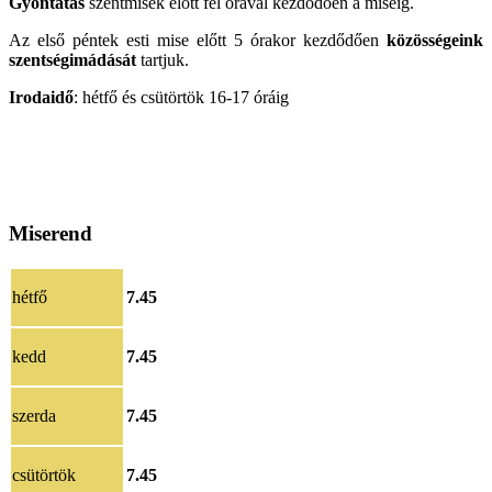
Gyóntatás
szentmisék előtt fél órával kezdődően a miséig.
Az első péntek esti mise előtt 5 órakor kezdődően
közösségeink
szentségimádását
tartjuk.
Irodaidő
: hétfő és csütörtök 16-17 óráig
Miserend
hétfő
7.45
kedd
7.45
szerda
7.45
csütörtök
7.45