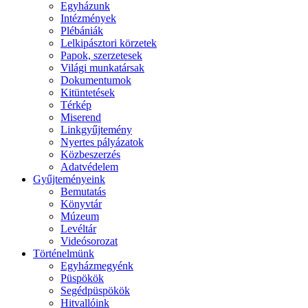
Egyházunk
Intézmények
Plébániák
Lelkipásztori körzetek
Papok, szerzetesek
Világi munkatársak
Dokumentumok
Kitüntetések
Térkép
Miserend
Linkgyűjtemény
Nyertes pályázatok
Közbeszerzés
Adatvédelem
Gyűjteményeink
Bemutatás
Könyvtár
Múzeum
Levéltár
Videósorozat
Történelmünk
Egyházmegyénk
Püspökök
Segédpüspökök
Hitvallóink