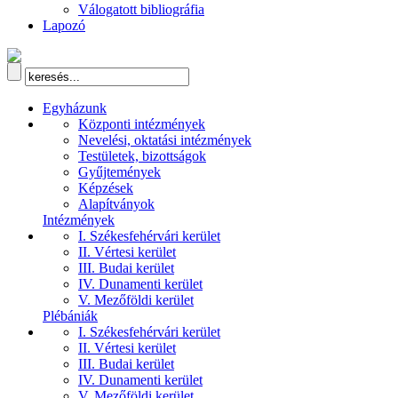
Válogatott bibliográfia
Lapozó
Egyházunk
Központi intézmények
Nevelési, oktatási intézmények
Testületek, bizottságok
Gyűjtemények
Képzések
Alapítványok
Intézmények
I. Székesfehérvári kerület
II. Vértesi kerület
III. Budai kerület
IV. Dunamenti kerület
V. Mezőföldi kerület
Plébániák
I. Székesfehérvári kerület
II. Vértesi kerület
III. Budai kerület
IV. Dunamenti kerület
V. Mezőföldi kerület