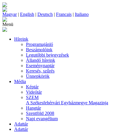
Magyar
|
English
|
Deutsch
|
Francais
|
Italiano
Menü
Híreink
Programajánló
Beszámolóink
Legutóbbi bejegyzések
Állandó híreink
Eseménynaptár
Keresés, szűrés
Ünnepkörök
Média
Képtár
Videótár
SZEM
A Székesfehérvári Egyházmegye Magazinja
Hangtár
Szentföld 2008
Napi evangélium
Adattár
Adattár