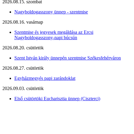
2026.08.15. szombat
Nagyboldogasszony ünnep - szentmise
2026.08.16. vasárnap
Szentmise és jegyesek megáldása az Ercsi
Nagyboldogasszony-napi búcsún
2026.08.20. csütörtök
Szent István király ünnepén szentmise Székesfehérváron
2026.08.27. csütörtök
Egyházmegyés papi zarándoklat
2026.09.03. csütörtök
Első csütörtöki Eucharisztia ünnep (Ciszterci)