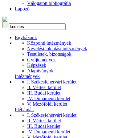
Válogatott bibliográfia
Lapozó
Egyházunk
Központi intézmények
Nevelési, oktatási intézmények
Testületek, bizottságok
Gyűjtemények
Képzések
Alapítványok
Intézmények
I. Székesfehérvári kerület
II. Vértesi kerület
III. Budai kerület
IV. Dunamenti kerület
V. Mezőföldi kerület
Plébániák
I. Székesfehérvári kerület
II. Vértesi kerület
III. Budai kerület
IV. Dunamenti kerület
V. Mezőföldi kerület