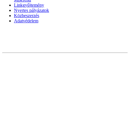
Linkgyűjtemény
Nyertes pályázatok
Közbeszerzés
Adatvédelem