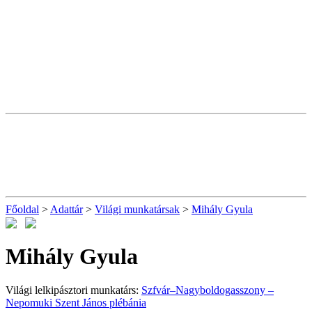
Főoldal
>
Adattár
>
Világi munkatársak
>
Mihály Gyula
Mihály Gyula
Világi lelkipásztori munkatárs:
Szfvár–Nagyboldogasszony –
Nepomuki Szent János plébánia