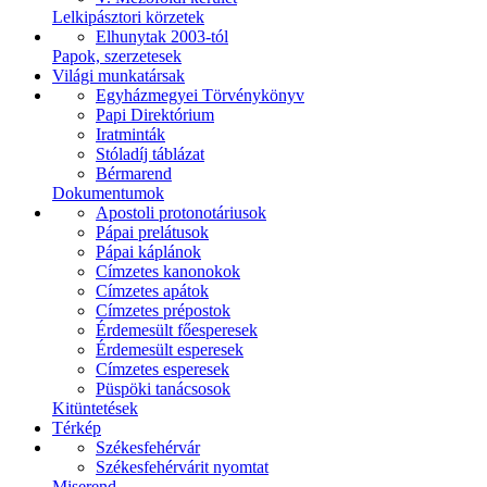
Lelkipásztori körzetek
Elhunytak 2003-tól
Papok, szerzetesek
Világi munkatársak
Egyházmegyei Törvénykönyv
Papi Direktórium
Iratminták
Stóladíj táblázat
Bérmarend
Dokumentumok
Apostoli protonotáriusok
Pápai prelátusok
Pápai káplánok
Címzetes kanonokok
Címzetes apátok
Címzetes prépostok
Érdemesült főesperesek
Érdemesült esperesek
Címzetes esperesek
Püspöki tanácsosok
Kitüntetések
Térkép
Székesfehérvár
Székesfehérvárit nyomtat
Miserend