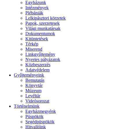
Egyházunk
Intézmények
Plébániák
Lelkipásztori körzetek
Papok, szerzetesek
Világi munkatársak
Dokumentumok
Kitüntetések
Térkép
Miserend
Linkgyűjtemény
Nyertes pályázatok
Közbeszerzés
Adatvédelem
Gyűjteményeink
Bemutatás
Könyvtár
Múzeum
Levéltár
Videósorozat
Történelmünk
Egyházmegyénk
Püspökök
Segédpüspökök
Hitvallóink