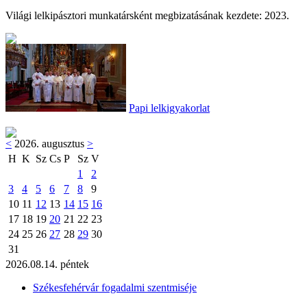
Világi lelkipásztori munkatársként megbizatásának kezdete: 2023.
Papi lelkigyakorlat
<
2026. augusztus
>
H
K
Sz
Cs
P
Sz
V
1
2
3
4
5
6
7
8
9
10
11
12
13
14
15
16
17
18
19
20
21
22
23
24
25
26
27
28
29
30
31
2026.08.14. péntek
Székesfehérvár fogadalmi szentmiséje