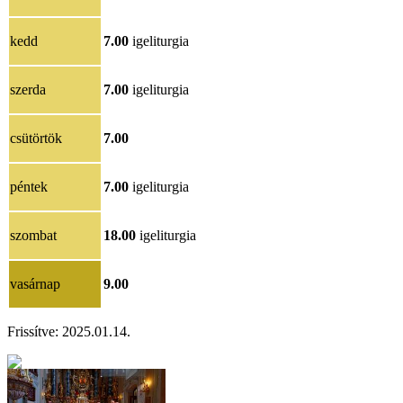
kedd
7.00
igeliturgia
szerda
7.00
igeliturgia
csütörtök
7.00
péntek
7.00
igeliturgia
szombat
18.00
igeliturgia
vasárnap
9.00
Frissítve: 2025.01.14.