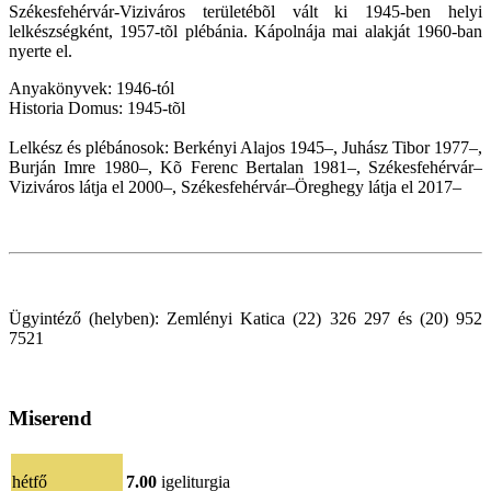
Székesfehérvár-Viziváros területébõl vált ki 1945-ben helyi
lelkészségként, 1957-tõl plébánia. Kápolnája mai alakját 1960-ban
nyerte el.
Anyakönyvek: 1946-tól
Historia Domus: 1945-tõl
Lelkész és plébánosok: Berkényi Alajos 1945–, Juhász Tibor 1977–,
Burján Imre 1980–, Kõ Ferenc Bertalan 1981–, Székesfehérvár–
Viziváros látja el 2000–, Székesfehérvár–Öreghegy látja el 2017–
Ügyintéző (helyben): Zemlényi Katica (22) 326 297 és (20) 952
7521
Miserend
hétfő
7.00
igeliturgia