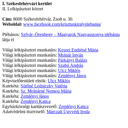
I. Székesfehérvári kerület
II. Lelkipásztori körzet
Cím:
8000 Székesfehérvár, Zsolt u. 30.
Weboldal:
www.facebook.com/krisztuskiralyplebania/
Plébános:
Szfvár–Öreghegy – Magyarok Nagyasszonya plébánia
látja el
Világi lelkipásztori munkatárs:
Keszei Endréné Mária
Világi lelkipásztori munkatárs:
Molnár István
Világi lelkipásztori munkatárs:
Párkányi Balázs
Világi lelkipásztori munkatárs:
Szabó András
Világi lelkipásztori munkatárs:
Ulcz Miklós
Világi lelkipásztori munkatárs:
Zemlényi János
Képviselőtestületi elnök:
Ulcz Miklós
Katekéta:
Sütőné Ledniczky Valéria
Katekéta:
Sz. Molnárné Nemesi Mária
Katekéta:
Zemlényi János
Katekéta:
Zemlényi Katica
Egyházközségi karitászvezető:
Zemlényi Katica
Adatvédelmi tisztviselő:
Marczali Ügyvédi Iroda