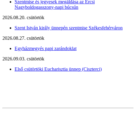
Szentmise és jegyesek megáldása az Ercsi
Nagyboldogasszony-napi búcsún
2026.08.20. csütörtök
Szent István király ünnepén szentmise Székesfehérváron
2026.08.27. csütörtök
Egyházmegyés papi zarándoklat
2026.09.03. csütörtök
Első csütörtöki Eucharisztia ünnep (Ciszterci)