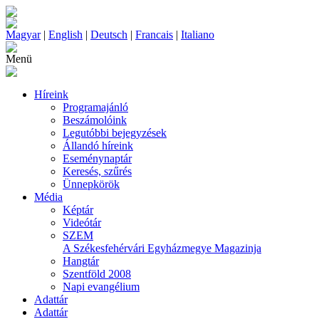
Magyar
|
English
|
Deutsch
|
Francais
|
Italiano
Menü
Híreink
Programajánló
Beszámolóink
Legutóbbi bejegyzések
Állandó híreink
Eseménynaptár
Keresés, szűrés
Ünnepkörök
Média
Képtár
Videótár
SZEM
A Székesfehérvári Egyházmegye Magazinja
Hangtár
Szentföld 2008
Napi evangélium
Adattár
Adattár