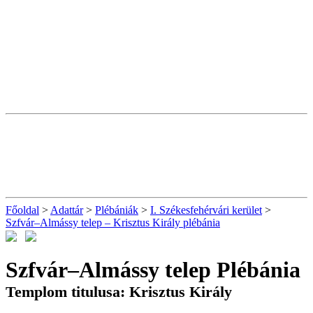
Főoldal
>
Adattár
>
Plébániák
>
I. Székesfehérvári kerület
>
Szfvár–Almássy telep – Krisztus Király plébánia
Szfvár–Almássy telep Plébánia
Templom titulusa: Krisztus Király