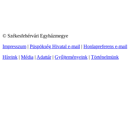
© Székesfehérvári Egyházmegye
Impresszum
|
Püspökség Hivatal e-mail
|
Honlapreferens e-mail
Híreink
|
Média
|
Adattár
|
Gyűjteményeink
|
Történelmünk