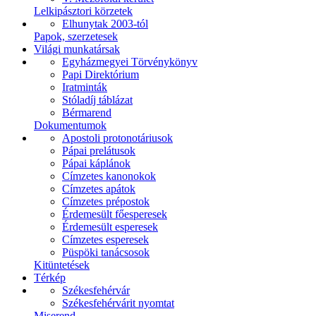
Lelkipásztori körzetek
Elhunytak 2003-tól
Papok, szerzetesek
Világi munkatársak
Egyházmegyei Törvénykönyv
Papi Direktórium
Iratminták
Stóladíj táblázat
Bérmarend
Dokumentumok
Apostoli protonotáriusok
Pápai prelátusok
Pápai káplánok
Címzetes kanonokok
Címzetes apátok
Címzetes prépostok
Érdemesült főesperesek
Érdemesült esperesek
Címzetes esperesek
Püspöki tanácsosok
Kitüntetések
Térkép
Székesfehérvár
Székesfehérvárit nyomtat
Miserend