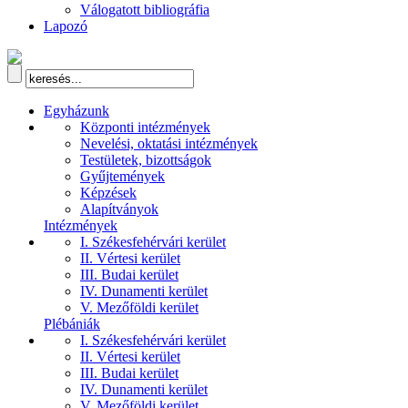
Válogatott bibliográfia
Lapozó
Egyházunk
Központi intézmények
Nevelési, oktatási intézmények
Testületek, bizottságok
Gyűjtemények
Képzések
Alapítványok
Intézmények
I. Székesfehérvári kerület
II. Vértesi kerület
III. Budai kerület
IV. Dunamenti kerület
V. Mezőföldi kerület
Plébániák
I. Székesfehérvári kerület
II. Vértesi kerület
III. Budai kerület
IV. Dunamenti kerület
V. Mezőföldi kerület