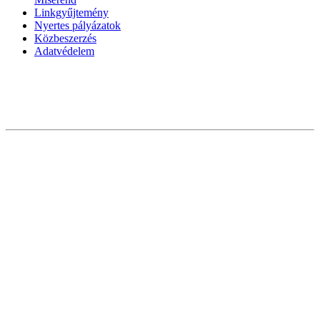
Linkgyűjtemény
Nyertes pályázatok
Közbeszerzés
Adatvédelem