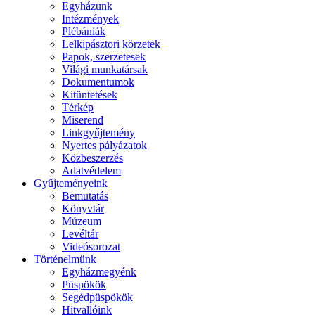
Egyházunk
Intézmények
Plébániák
Lelkipásztori körzetek
Papok, szerzetesek
Világi munkatársak
Dokumentumok
Kitüntetések
Térkép
Miserend
Linkgyűjtemény
Nyertes pályázatok
Közbeszerzés
Adatvédelem
Gyűjteményeink
Bemutatás
Könyvtár
Múzeum
Levéltár
Videósorozat
Történelmünk
Egyházmegyénk
Püspökök
Segédpüspökök
Hitvallóink