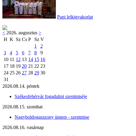
Papi lelkigyakorlat
<
2026. augusztus
>
H
K
Sz
Cs
P
Sz
V
1
2
3
4
5
6
7
8
9
10
11
12
13
14
15
16
17
18
19
20
21
22
23
24
25
26
27
28
29
30
31
2026.08.14. péntek
Székesfehérvár fogadalmi szentmiséje
2026.08.15. szombat
Nagyboldogasszony ünnep - szentmise
2026.08.16. vasárnap