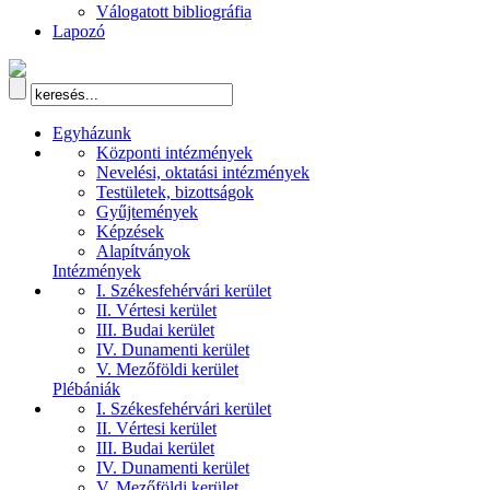
Válogatott bibliográfia
Lapozó
Egyházunk
Központi intézmények
Nevelési, oktatási intézmények
Testületek, bizottságok
Gyűjtemények
Képzések
Alapítványok
Intézmények
I. Székesfehérvári kerület
II. Vértesi kerület
III. Budai kerület
IV. Dunamenti kerület
V. Mezőföldi kerület
Plébániák
I. Székesfehérvári kerület
II. Vértesi kerület
III. Budai kerület
IV. Dunamenti kerület
V. Mezőföldi kerület