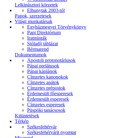
Lelkipásztori körzetek
Elhunytak 2003-tól
Papok, szerzetesek
Világi munkatársak
Egyházmegyei Törvénykönyv
Papi Direktórium
Iratminták
Stóladíj táblázat
Bérmarend
Dokumentumok
Apostoli protonotáriusok
Pápai prelátusok
Pápai káplánok
Címzetes kanonokok
Címzetes apátok
Címzetes prépostok
Érdemesült főesperesek
Érdemesült esperesek
Címzetes esperesek
Püspöki tanácsosok
Kitüntetések
Térkép
Székesfehérvár
Székesfehérvárit nyomtat
Miserend