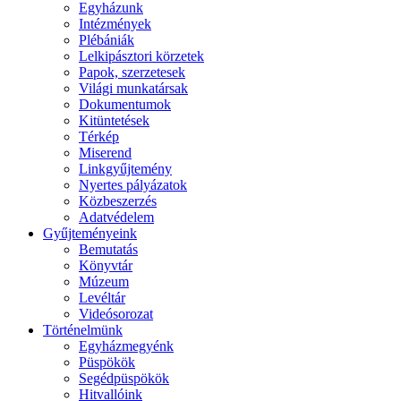
Egyházunk
Intézmények
Plébániák
Lelkipásztori körzetek
Papok, szerzetesek
Világi munkatársak
Dokumentumok
Kitüntetések
Térkép
Miserend
Linkgyűjtemény
Nyertes pályázatok
Közbeszerzés
Adatvédelem
Gyűjteményeink
Bemutatás
Könyvtár
Múzeum
Levéltár
Videósorozat
Történelmünk
Egyházmegyénk
Püspökök
Segédpüspökök
Hitvallóink