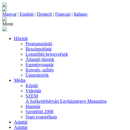
Magyar
|
English
|
Deutsch
|
Francais
|
Italiano
Menü
Híreink
Programajánló
Beszámolóink
Legutóbbi bejegyzések
Állandó híreink
Eseménynaptár
Keresés, szűrés
Ünnepkörök
Média
Képtár
Videótár
SZEM
A Székesfehérvári Egyházmegye Magazinja
Hangtár
Szentföld 2008
Napi evangélium
Adattár
Adattár