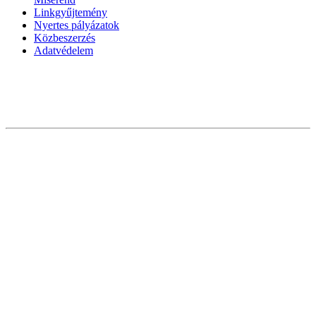
Linkgyűjtemény
Nyertes pályázatok
Közbeszerzés
Adatvédelem