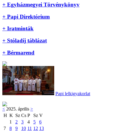
+ Egyházmegyei Törvénykönyv
+ Papi Direktórium
+ Iratminták
+ Stóladíj táblázat
+ Bérmarend
Papi lelkigyakorlat
<
2025. április
>
H
K
Sz
Cs
P
Sz
V
1
2
3
4
5
6
7
8
9
10
11
12
13