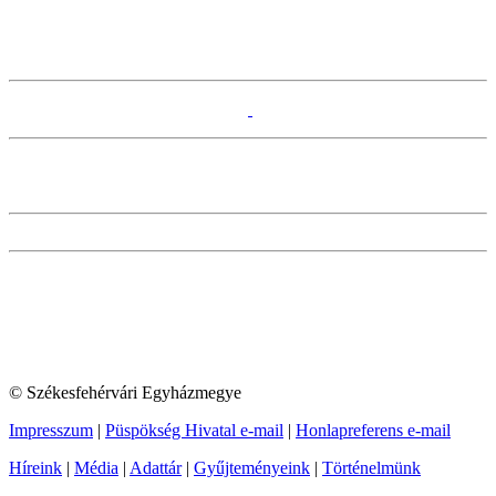
© Székesfehérvári Egyházmegye
Impresszum
|
Püspökség Hivatal e-mail
|
Honlapreferens e-mail
Híreink
|
Média
|
Adattár
|
Gyűjteményeink
|
Történelmünk