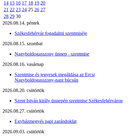
14
15
16
17
18
19
20
21
22
23
24
25
26
27
28
29
30
2026.08.14. péntek
Székesfehérvár fogadalmi szentmiséje
2026.08.15. szombat
Nagyboldogasszony ünnep - szentmise
2026.08.16. vasárnap
Szentmise és jegyesek megáldása az Ercsi
Nagyboldogasszony-napi búcsún
2026.08.20. csütörtök
Szent István király ünnepén szentmise Székesfehérváron
2026.08.27. csütörtök
Egyházmegyés papi zarándoklat
2026.09.03. csütörtök