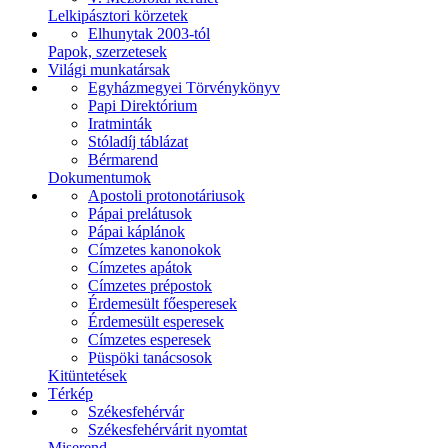
Lelkipásztori körzetek
Elhunytak 2003-tól
Papok, szerzetesek
Világi munkatársak
Egyházmegyei Törvénykönyv
Papi Direktórium
Iratminták
Stóladíj táblázat
Bérmarend
Dokumentumok
Apostoli protonotáriusok
Pápai prelátusok
Pápai káplánok
Címzetes kanonokok
Címzetes apátok
Címzetes prépostok
Érdemesült főesperesek
Érdemesült esperesek
Címzetes esperesek
Püspöki tanácsosok
Kitüntetések
Térkép
Székesfehérvár
Székesfehérvárit nyomtat
Miserend