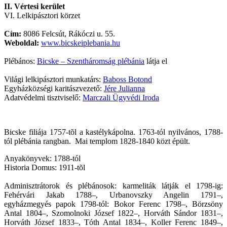
II. Vértesi kerület
VI. Lelkipásztori körzet
Cím:
8086 Felcsút, Rákóczi u. 55.
Weboldal:
www.bicskeiplebania.hu
Plébános:
Bicske – Szentháromság plébánia
látja el
Világi lelkipásztori munkatárs:
Baboss Botond
Egyházközségi karitászvezető:
Jére Julianna
Adatvédelmi tisztviselő:
Marczali Ügyvédi Iroda
Bicske filiája 1757-tõl a kastélykápolna. 1763-tól nyilvános, 1788-
tól plébánia rangban. Mai templom 1828-1840 közt épült.
Anyakönyvek: 1788-tól
Historia Domus: 1911-tõl
Adminisztrátorok és plébánosok: karmeliták látják el 1798-ig:
Fehérvári Jakab 1788–, Urbanovszky Angelin 1791–,
egyházmegyés papok 1798-tól: Bokor Ferenc 1798–, Börzsöny
Antal 1804–, Szomolnoki József 1822–, Horváth Sándor 1831–,
Horváth József 1833–, Tóth Antal 1834–, Koller Ferenc 1849–,