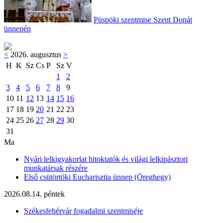
Püspöki szentmise Szent Donát
ünnepén
<
2026. augusztus
>
H
K
Sz
Cs
P
Sz
V
1
2
3
4
5
6
7
8
9
10
11
12
13
14
15
16
17
18
19
20
21
22
23
24
25
26
27
28
29
30
31
Ma
Nyári lelkigyakorlat hitoktatók és világi lelkipásztori
munkatársak részére
Első csütörtöki Eucharisztia ünnep (Öreghegy)
2026.08.14. péntek
Székesfehérvár fogadalmi szentmiséje