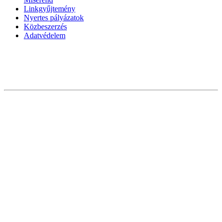
Linkgyűjtemény
Nyertes pályázatok
Közbeszerzés
Adatvédelem