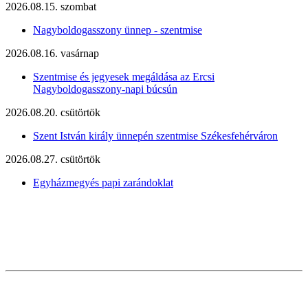
2026.08.15. szombat
Nagyboldogasszony ünnep - szentmise
2026.08.16. vasárnap
Szentmise és jegyesek megáldása az Ercsi
Nagyboldogasszony-napi búcsún
2026.08.20. csütörtök
Szent István király ünnepén szentmise Székesfehérváron
2026.08.27. csütörtök
Egyházmegyés papi zarándoklat