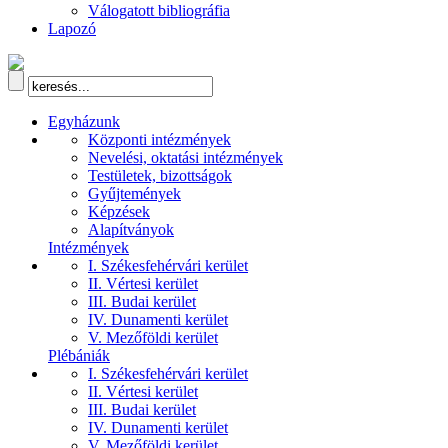
Válogatott bibliográfia
Lapozó
Egyházunk
Központi intézmények
Nevelési, oktatási intézmények
Testületek, bizottságok
Gyűjtemények
Képzések
Alapítványok
Intézmények
I. Székesfehérvári kerület
II. Vértesi kerület
III. Budai kerület
IV. Dunamenti kerület
V. Mezőföldi kerület
Plébániák
I. Székesfehérvári kerület
II. Vértesi kerület
III. Budai kerület
IV. Dunamenti kerület
V. Mezőföldi kerület