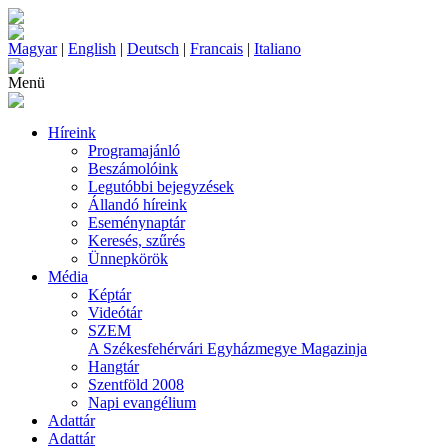
Magyar
|
English
|
Deutsch
|
Francais
|
Italiano
Menü
Híreink
Programajánló
Beszámolóink
Legutóbbi bejegyzések
Állandó híreink
Eseménynaptár
Keresés, szűrés
Ünnepkörök
Média
Képtár
Videótár
SZEM
A Székesfehérvári Egyházmegye Magazinja
Hangtár
Szentföld 2008
Napi evangélium
Adattár
Adattár