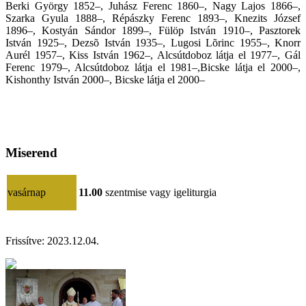
Berki György 1852–, Juhász Ferenc 1860–, Nagy Lajos 1866–,
Szarka Gyula 1888–, Répászky Ferenc 1893–, Knezits József
1896–, Kostyán Sándor 1899–, Fülöp István 1910–, Pasztorek
István 1925–, Dezsõ István 1935–, Lugosi Lõrinc 1955–, Knorr
Aurél 1957–, Kiss István 1962–, Alcsútdoboz látja el 1977–, Gál
Ferenc 1979–, Alcsútdoboz látja el 1981–,Bicske látja el 2000–,
Kishonthy István 2000–, Bicske látja el 2000–
Miserend
vasárnap
11.00
szentmise vagy igeliturgia
Frissítve:
2023.12.04.