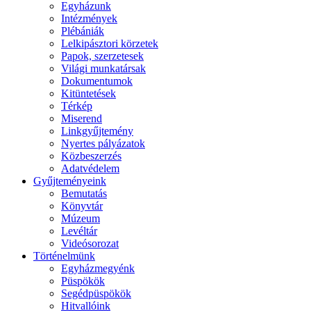
Egyházunk
Intézmények
Plébániák
Lelkipásztori körzetek
Papok, szerzetesek
Világi munkatársak
Dokumentumok
Kitüntetések
Térkép
Miserend
Linkgyűjtemény
Nyertes pályázatok
Közbeszerzés
Adatvédelem
Gyűjteményeink
Bemutatás
Könyvtár
Múzeum
Levéltár
Videósorozat
Történelmünk
Egyházmegyénk
Püspökök
Segédpüspökök
Hitvallóink