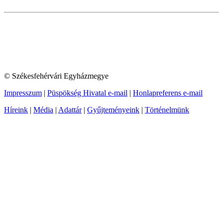
© Székesfehérvári Egyházmegye
Impresszum
|
Püspökség Hivatal e-mail
|
Honlapreferens e-mail
Híreink
|
Média
|
Adattár
|
Gyűjteményeink
|
Történelmünk