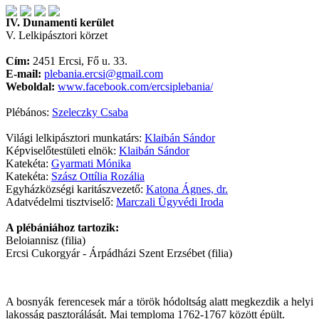
IV. Dunamenti kerület
V. Lelkipásztori körzet
Cím:
2451 Ercsi, Fő u. 33.
E-mail:
plebania.ercsi@gmail.com
Weboldal:
www.facebook.com/ercsiplebania/
Plébános:
Szeleczky Csaba
Világi lelkipásztori munkatárs:
Klaibán Sándor
Képviselőtestületi elnök:
Klaibán Sándor
Katekéta:
Gyarmati Mónika
Katekéta:
Szász Ottília Rozália
Egyházközségi karitászvezető:
Katona Ágnes, dr.
Adatvédelmi tisztviselő:
Marczali Ügyvédi Iroda
A plébániához tartozik:
Beloiannisz (filia)
Ercsi Cukorgyár - Árpádházi Szent Erzsébet (filia)
A bosnyák ferencesek már a török hódoltság alatt megkezdik a helyi
lakosság pasztorálását. Mai temploma 1762-1767 között épült.