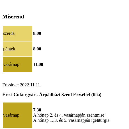
Miserend
szerda
8.00
péntek
8.00
vasárnap
11.00
Frissítve: 2022.11.11.
Ercsi Cukorgyár - Árpádházi Szent Erzsébet (filia)
7.30
vasárnap
A hónap 2. és 4. vasárnapján szentmise
A hónap 1.,3. és 5. vasárnapján igeliturgia