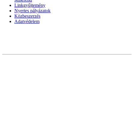
Linkgyűjtemény
Nyertes pályázatok
Közbeszerzés
Adatvédelem