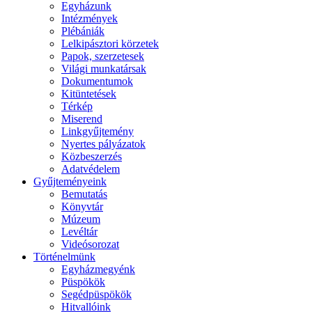
Egyházunk
Intézmények
Plébániák
Lelkipásztori körzetek
Papok, szerzetesek
Világi munkatársak
Dokumentumok
Kitüntetések
Térkép
Miserend
Linkgyűjtemény
Nyertes pályázatok
Közbeszerzés
Adatvédelem
Gyűjteményeink
Bemutatás
Könyvtár
Múzeum
Levéltár
Videósorozat
Történelmünk
Egyházmegyénk
Püspökök
Segédpüspökök
Hitvallóink