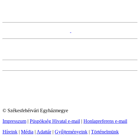
© Székesfehérvári Egyházmegye
Impresszum
|
Püspökség Hivatal e-mail
|
Honlapreferens e-mail
Híreink
|
Média
|
Adattár
|
Gyűjteményeink
|
Történelmünk