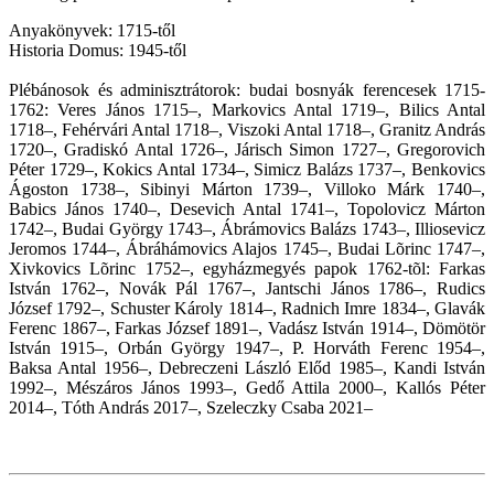
Anyakönyvek: 1715-től
Historia Domus: 1945-től
Plébánosok és adminisztrátorok: budai bosnyák ferencesek 1715-
1762: Veres János 1715–, Markovics Antal 1719–, Bilics Antal
1718–, Fehérvári Antal 1718–, Viszoki Antal 1718–, Granitz András
1720–, Gradiskó Antal 1726–, Járisch Simon 1727–, Gregorovich
Péter 1729–, Kokics Antal 1734–, Simicz Balázs 1737–, Benkovics
Ágoston 1738–, Sibinyi Márton 1739–, Villoko Márk 1740–,
Babics János 1740–, Desevich Antal 1741–, Topolovicz Márton
1742–, Budai György 1743–, Ábrámovics Balázs 1743–, Illiosevicz
Jeromos 1744–, Ábráhámovics Alajos 1745–, Budai Lõrinc 1747–,
Xivkovics Lõrinc 1752–, egyházmegyés papok 1762-tõl: Farkas
István 1762–, Novák Pál 1767–, Jantschi János 1786–, Rudics
József 1792–, Schuster Károly 1814–, Radnich Imre 1834–, Glavák
Ferenc 1867–, Farkas József 1891–, Vadász István 1914–, Dömötör
István 1915–, Orbán György 1947–, P. Horváth Ferenc 1954–,
Baksa Antal 1956–, Debreczeni László Előd 1985–, Kandi István
1992–, Mészáros János 1993–, Gedő Attila 2000–, Kallós Péter
2014–, Tóth András 2017–, Szeleczky Csaba
2021–