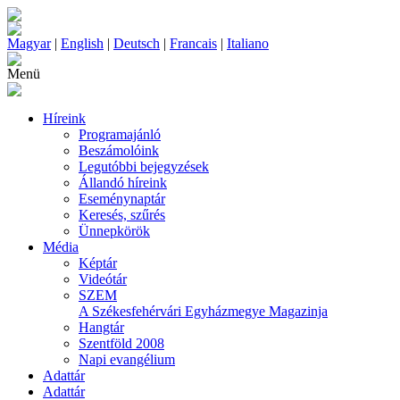
Magyar
|
English
|
Deutsch
|
Francais
|
Italiano
Menü
Híreink
Programajánló
Beszámolóink
Legutóbbi bejegyzések
Állandó híreink
Eseménynaptár
Keresés, szűrés
Ünnepkörök
Média
Képtár
Videótár
SZEM
A Székesfehérvári Egyházmegye Magazinja
Hangtár
Szentföld 2008
Napi evangélium
Adattár
Adattár