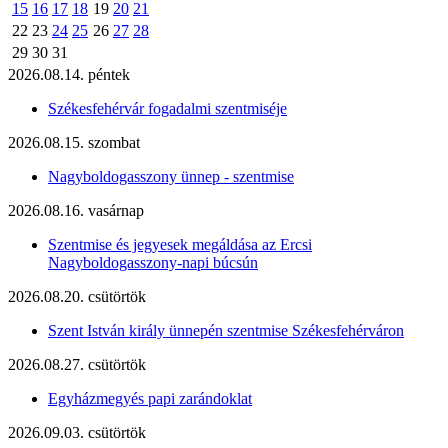
15
16
17
18
19
20
21
22
23
24
25
26
27
28
29
30
31
2026.08.14. péntek
Székesfehérvár fogadalmi szentmiséje
2026.08.15. szombat
Nagyboldogasszony ünnep - szentmise
2026.08.16. vasárnap
Szentmise és jegyesek megáldása az Ercsi
Nagyboldogasszony-napi búcsún
2026.08.20. csütörtök
Szent István király ünnepén szentmise Székesfehérváron
2026.08.27. csütörtök
Egyházmegyés papi zarándoklat
2026.09.03. csütörtök