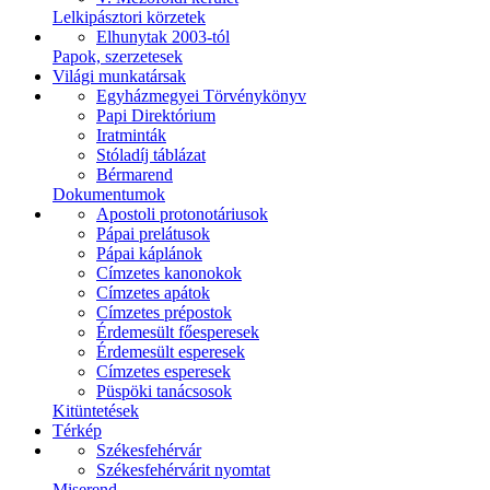
Lelkipásztori körzetek
Elhunytak 2003-tól
Papok, szerzetesek
Világi munkatársak
Egyházmegyei Törvénykönyv
Papi Direktórium
Iratminták
Stóladíj táblázat
Bérmarend
Dokumentumok
Apostoli protonotáriusok
Pápai prelátusok
Pápai káplánok
Címzetes kanonokok
Címzetes apátok
Címzetes prépostok
Érdemesült főesperesek
Érdemesült esperesek
Címzetes esperesek
Püspöki tanácsosok
Kitüntetések
Térkép
Székesfehérvár
Székesfehérvárit nyomtat
Miserend