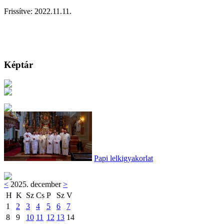
Frissítve: 2022.11.11.
Képtár
Papi lelkigyakorlat
<
2025. december
>
H
K
Sz
Cs
P
Sz
V
1
2
3
4
5
6
7
8
9
10
11
12
13
14