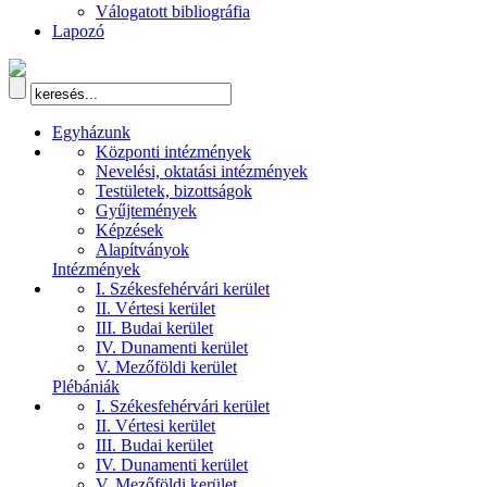
Válogatott bibliográfia
Lapozó
Egyházunk
Központi intézmények
Nevelési, oktatási intézmények
Testületek, bizottságok
Gyűjtemények
Képzések
Alapítványok
Intézmények
I. Székesfehérvári kerület
II. Vértesi kerület
III. Budai kerület
IV. Dunamenti kerület
V. Mezőföldi kerület
Plébániák
I. Székesfehérvári kerület
II. Vértesi kerület
III. Budai kerület
IV. Dunamenti kerület
V. Mezőföldi kerület