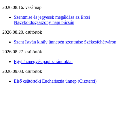
2026.08.16. vasárnap
Szentmise és jegyesek megáldása az Ercsi
Nagyboldogasszony-napi búcsún
2026.08.20. csütörtök
Szent István király ünnepén szentmise Székesfehérváron
2026.08.27. csütörtök
Egyházmegyés papi zarándoklat
2026.09.03. csütörtök
Első csütörtöki Eucharisztia ünnep (Ciszterci)