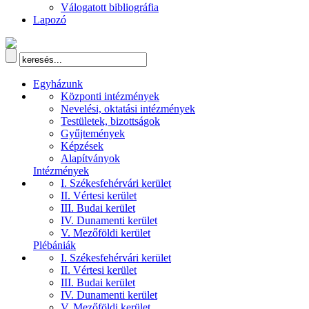
Válogatott bibliográfia
Lapozó
Egyházunk
Központi intézmények
Nevelési, oktatási intézmények
Testületek, bizottságok
Gyűjtemények
Képzések
Alapítványok
Intézmények
I. Székesfehérvári kerület
II. Vértesi kerület
III. Budai kerület
IV. Dunamenti kerület
V. Mezőföldi kerület
Plébániák
I. Székesfehérvári kerület
II. Vértesi kerület
III. Budai kerület
IV. Dunamenti kerület
V. Mezőföldi kerület