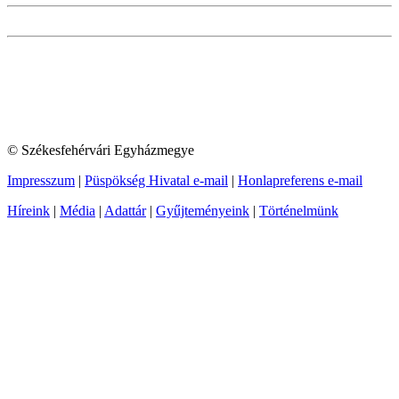
© Székesfehérvári Egyházmegye
Impresszum
|
Püspökség Hivatal e-mail
|
Honlapreferens e-mail
Híreink
|
Média
|
Adattár
|
Gyűjteményeink
|
Történelmünk