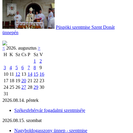
Püspöki szentmise Szent Donát
ünnepén
<
2026. augusztus
>
H
K
Sz
Cs
P
Sz
V
1
2
3
4
5
6
7
8
9
10
11
12
13
14
15
16
17
18
19
20
21
22
23
24
25
26
27
28
29
30
31
2026.08.14. péntek
Székesfehérvár fogadalmi szentmiséje
2026.08.15. szombat
Nagyboldogasszony ünnep - szentmise