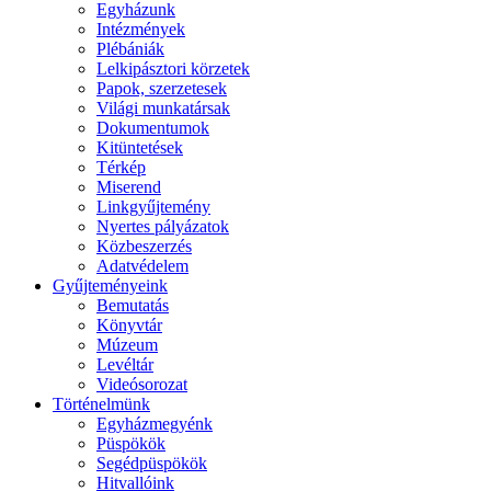
Egyházunk
Intézmények
Plébániák
Lelkipásztori körzetek
Papok, szerzetesek
Világi munkatársak
Dokumentumok
Kitüntetések
Térkép
Miserend
Linkgyűjtemény
Nyertes pályázatok
Közbeszerzés
Adatvédelem
Gyűjteményeink
Bemutatás
Könyvtár
Múzeum
Levéltár
Videósorozat
Történelmünk
Egyházmegyénk
Püspökök
Segédpüspökök
Hitvallóink