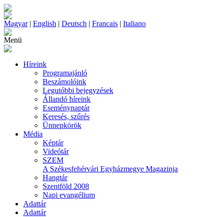
Magyar
|
English
|
Deutsch
|
Francais
|
Italiano
Menü
Híreink
Programajánló
Beszámolóink
Legutóbbi bejegyzések
Állandó híreink
Eseménynaptár
Keresés, szűrés
Ünnepkörök
Média
Képtár
Videótár
SZEM
A Székesfehérvári Egyházmegye Magazinja
Hangtár
Szentföld 2008
Napi evangélium
Adattár
Adattár