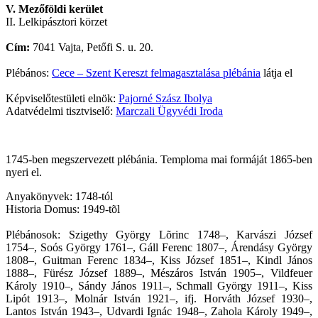
V. Mezőföldi kerület
II. Lelkipásztori körzet
Cím:
7041 Vajta, Petőfi S. u. 20.
Plébános:
Cece – Szent Kereszt felmagasztalása plébánia
látja el
Képviselőtestületi elnök:
Pajorné Szász Ibolya
Adatvédelmi tisztviselő:
Marczali Ügyvédi Iroda
1745-ben megszervezett plébánia. Temploma mai formáját 1865-ben
nyeri el.
Anyakönyvek: 1748-tól
Historia Domus: 1949-tõl
Plébánosok: Szigethy György Lõrinc 1748–, Karvászi József
1754–, Soós György 1761–, Gáll Ferenc 1807–, Árendásy György
1808–, Guitman Ferenc 1834–, Kiss József 1851–, Kindl János
1888–, Fürész József 1889–, Mészáros István 1905–, Vildfeuer
Károly 1910–, Sándy János 1911–, Schmall György 1911–, Kiss
Lipót 1913–, Molnár István 1921–, ifj. Horváth József 1930–,
Lantos István 1943–, Udvardi Ignác 1948–, Zahola Károly 1949–,