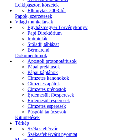
Lelkipásztori körzetek
Elhunytak 2003-tól
Papok, szerzetesek
Világi munkatársak
Egyházmegyei Törvénykönyv
Papi Direktórium
Iratminták
Stóladíj táblázat
Bérmarend
Dokumentumok
Apostoli protonotáriusok
Pápai prelátusok
Pápai káplánok
Címzetes kanonokok
Címzetes apátok
Címzetes prépostok
Érdemesült főesperesek
Érdemesült esperesek
Címzetes esperesek
Püspöki tanácsosok
Kitüntetések
Térkép
Székesfehérvár
Székesfehérvárit nyomtat
Miserend