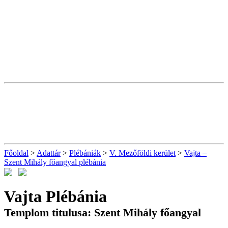
Főoldal
>
Adattár
>
Plébániák
>
V. Mezőföldi kerület
>
Vajta –
Szent Mihály főangyal plébánia
Vajta Plébánia
Templom titulusa: Szent Mihály főangyal