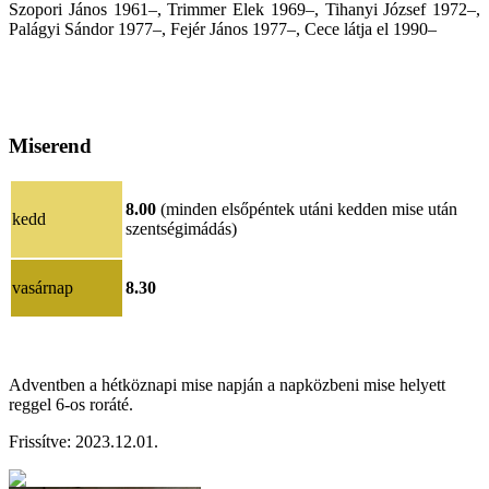
Szopori János 1961–, Trimmer Elek 1969–, Tihanyi József 1972–,
Palágyi Sándor 1977–, Fejér János 1977–, Cece látja el 1990–
Miserend
8.00
(minden elsőpéntek utáni kedden mise után
kedd
szentségimádás)
vasárnap
8.30
Adventben a hétköznapi mise napján a napközbeni mise helyett
reggel 6-os roráté.
Frissítve:
202
3.12.01
.