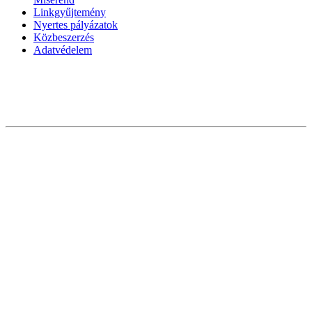
Linkgyűjtemény
Nyertes pályázatok
Közbeszerzés
Adatvédelem