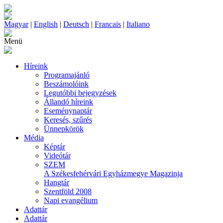
Magyar
|
English
|
Deutsch
|
Francais
|
Italiano
Menü
Híreink
Programajánló
Beszámolóink
Legutóbbi bejegyzések
Állandó híreink
Eseménynaptár
Keresés, szűrés
Ünnepkörök
Média
Képtár
Videótár
SZEM
A Székesfehérvári Egyházmegye Magazinja
Hangtár
Szentföld 2008
Napi evangélium
Adattár
Adattár