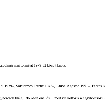
 Kápolnája mai formáját 1979-82 között kapta.
 el 1939–, Sölétormos Ferenc 1945–, Ámon Ágoston 1951–, Farkas Józ
örcsök filája, 1963-ban önállósul, mert ide költözik a nagyhörcsöki le