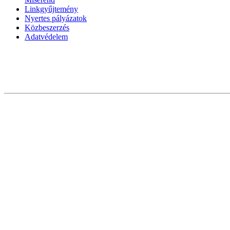
Linkgyűjtemény
Nyertes pályázatok
Közbeszerzés
Adatvédelem