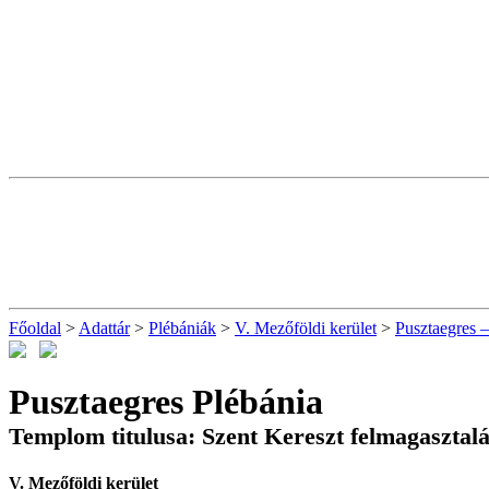
Főoldal
>
Adattár
>
Plébániák
>
V. Mezőföldi kerület
>
Pusztaegres –
Pusztaegres Plébánia
Templom titulusa: Szent Kereszt felmagasztal
V. Mezőföldi kerület