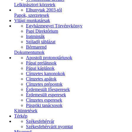
Lelkipásztori körzetek
Elhunytak 2003-tól
Papok, szerzetesek
Világi munkatársak
Egyházmegyei Törvénykönyv
Papi Direktórium
Iratminták
Stóladíj táblázat
Bérmarend
Dokumentumok
Apostoli protonotáriusok
Pápai prelátusok
Pápai káplánok
Címzetes kanonokok
Címzetes apátok
Címzetes prépostok
Érdemesült főesperesek
Érdemesült esperesek
Címzetes esperesek
Püspöki tanácsosok
Kitüntetések
Térkép
Székesfehérvár
Székesfehérvárit nyomtat
Miserend