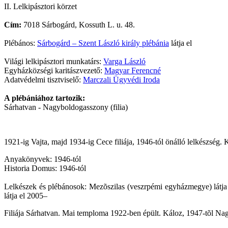
II. Lelkipásztori körzet
Cím:
7018 Sárbogárd, Kossuth L. u. 48.
Plébános:
Sárbogárd – Szent László király plébánia
látja el
Világi lelkipásztori munkatárs:
Varga László
Egyházközségi karitászvezető:
Magyar Ferencné
Adatvédelmi tisztviselő:
Marczali Ügyvédi Iroda
A plébániához tartozik:
Sárhatvan - Nagyboldogasszony (filia)
1921-ig Vajta, majd 1934-ig Cece filiája, 1946-tól önálló lelkészség.
Anyakönyvek: 1946-tól
Historia Domus: 1946-tól
Lelkészek és plébánosok: Mezõszilas (veszrpémi egyházmegye) látja
látja el 2005–
Filiája Sárhatvan. Mai temploma 1922-ben épült. Káloz, 1947-tõl Nagyh