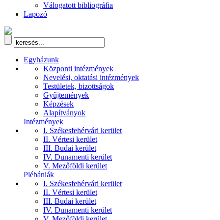
Válogatott bibliográfia
Lapozó
Egyházunk
Központi intézmények
Nevelési, oktatási intézmények
Testületek, bizottságok
Gyűjtemények
Képzések
Alapítványok
Intézmények
I. Székesfehérvári kerület
II. Vértesi kerület
III. Budai kerület
IV. Dunamenti kerület
V. Mezőföldi kerület
Plébániák
I. Székesfehérvári kerület
II. Vértesi kerület
III. Budai kerület
IV. Dunamenti kerület
V. Mezőföldi kerület