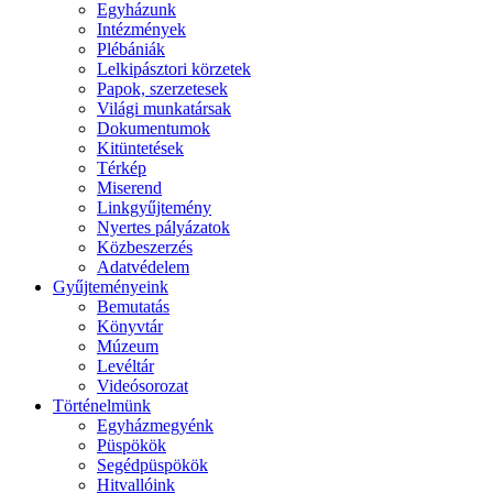
Egyházunk
Intézmények
Plébániák
Lelkipásztori körzetek
Papok, szerzetesek
Világi munkatársak
Dokumentumok
Kitüntetések
Térkép
Miserend
Linkgyűjtemény
Nyertes pályázatok
Közbeszerzés
Adatvédelem
Gyűjteményeink
Bemutatás
Könyvtár
Múzeum
Levéltár
Videósorozat
Történelmünk
Egyházmegyénk
Püspökök
Segédpüspökök
Hitvallóink