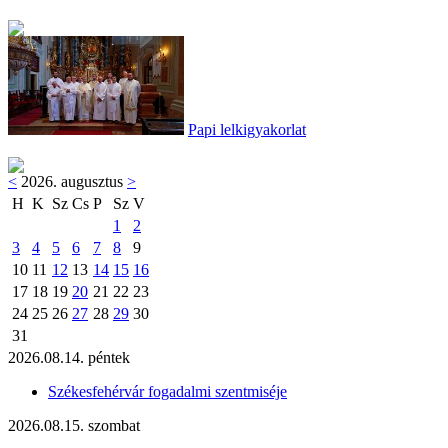
Papi lelkigyakorlat
<
2026. augusztus
>
H
K
Sz
Cs
P
Sz
V
1
2
3
4
5
6
7
8
9
10
11
12
13
14
15
16
17
18
19
20
21
22
23
24
25
26
27
28
29
30
31
2026.08.14. péntek
Székesfehérvár fogadalmi szentmiséje
2026.08.15. szombat