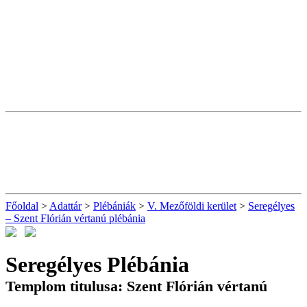
Főoldal
>
Adattár
>
Plébániák
>
V. Mezőföldi kerület
>
Seregélyes
– Szent Flórián vértanú plébánia
Seregélyes Plébánia
Templom titulusa: Szent Flórián vértanú