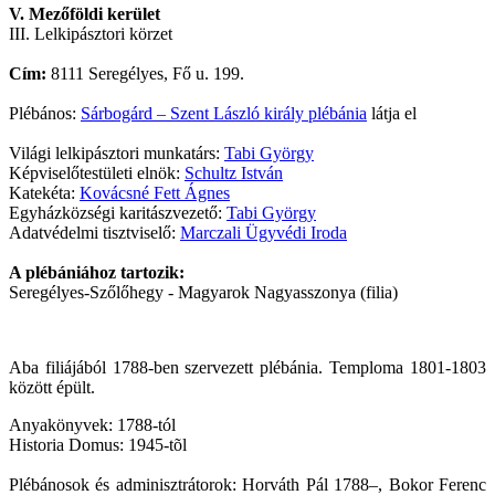
V. Mezőföldi kerület
III. Lelkipásztori körzet
Cím:
8111 Seregélyes, Fő u. 199.
Plébános:
Sárbogárd – Szent László király plébánia
látja el
Világi lelkipásztori munkatárs:
Tabi György
Képviselőtestületi elnök:
Schultz István
Katekéta:
Kovácsné Fett Ágnes
Egyházközségi karitászvezető:
Tabi György
Adatvédelmi tisztviselő:
Marczali Ügyvédi Iroda
A plébániához tartozik:
Seregélyes-Szőlőhegy - Magyarok Nagyasszonya (filia)
Aba filiájából 1788-ben szervezett plébánia. Temploma 1801-1803
között épült.
Anyakönyvek: 1788-tól
Historia Domus: 1945-tõl
Plébánosok és adminisztrátorok: Horváth Pál 1788–, Bokor Ferenc