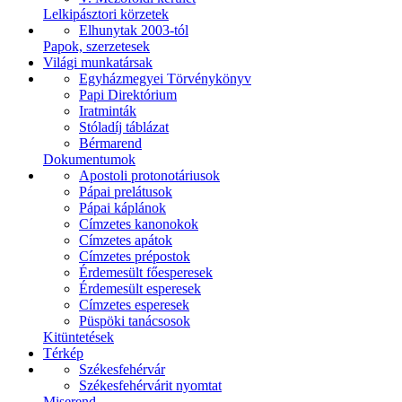
Lelkipásztori körzetek
Elhunytak 2003-tól
Papok, szerzetesek
Világi munkatársak
Egyházmegyei Törvénykönyv
Papi Direktórium
Iratminták
Stóladíj táblázat
Bérmarend
Dokumentumok
Apostoli protonotáriusok
Pápai prelátusok
Pápai káplánok
Címzetes kanonokok
Címzetes apátok
Címzetes prépostok
Érdemesült főesperesek
Érdemesült esperesek
Címzetes esperesek
Püspöki tanácsosok
Kitüntetések
Térkép
Székesfehérvár
Székesfehérvárit nyomtat
Miserend