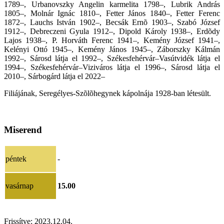
1789–, Urbanovszky Angelin karmelita 1798–, Lubrik András
1805–, Molnár Ignác 1810–, Fetter János 1840–, Fetter Ferenc
1872–, Lauchs István 1902–, Becsák Ernõ 1903–, Szabó József
1912–, Debreczeni Gyula 1912–, Dipold Károly 1938–, Erdõdy
Lajos 1938–, P. Horváth Ferenc 1941–, Kemény József 1941–,
Kelényi Ottó 1945–, Kemény János 1945–, Záborszky Kálmán
1992–, Sárosd látja el 1992–, Székesfehérvár–Vasútvidék látja el
1994–, Székesfehérvár–Viziváros látja el 1996–, Sárosd látja el
2010–
,
Sárbogárd látja el 2022–
Filiájának, Seregélyes-Szõlõhegynek kápolnája 1928-ban létesült.
Miserend
péntek
-
vasárnap
15.00
Frissítve:
2023.12.04.