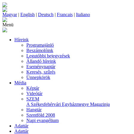
Magyar
|
English
|
Deutsch
|
Francais
|
Italiano
Menü
Híreink
Programajánló
Beszámolóink
Legutóbbi bejegyzések
Állandó híreink
Eseménynaptár
Keresés, szűrés
Ünnepkörök
Média
Képtár
Videótár
SZEM
A Székesfehérvári Egyházmegye Magazinja
Hangtár
Szentföld 2008
Napi evangélium
Adattár
Adattár