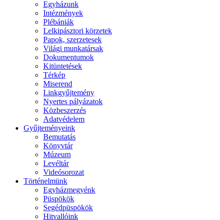
Egyházunk
Intézmények
Plébániák
Lelkipásztori körzetek
Papok, szerzetesek
Világi munkatársak
Dokumentumok
Kitüntetések
Térkép
Miserend
Linkgyűjtemény
Nyertes pályázatok
Közbeszerzés
Adatvédelem
Gyűjteményeink
Bemutatás
Könyvtár
Múzeum
Levéltár
Videósorozat
Történelmünk
Egyházmegyénk
Püspökök
Segédpüspökök
Hitvallóink