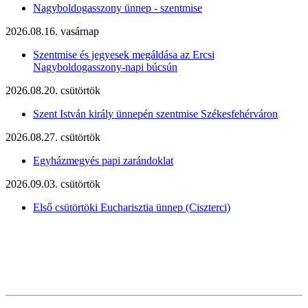
Nagyboldogasszony ünnep - szentmise
2026.08.16. vasárnap
Szentmise és jegyesek megáldása az Ercsi
Nagyboldogasszony-napi búcsún
2026.08.20. csütörtök
Szent István király ünnepén szentmise Székesfehérváron
2026.08.27. csütörtök
Egyházmegyés papi zarándoklat
2026.09.03. csütörtök
Első csütörtöki Eucharisztia ünnep (Ciszterci)