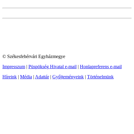
© Székesfehérvári Egyházmegye
Impresszum
|
Püspökség Hivatal e-mail
|
Honlapreferens e-mail
Híreink
|
Média
|
Adattár
|
Gyűjteményeink
|
Történelmünk