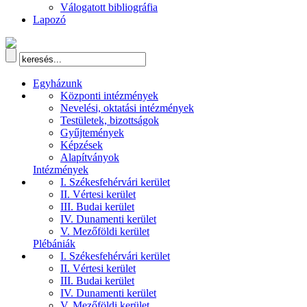
Válogatott bibliográfia
Lapozó
Egyházunk
Központi intézmények
Nevelési, oktatási intézmények
Testületek, bizottságok
Gyűjtemények
Képzések
Alapítványok
Intézmények
I. Székesfehérvári kerület
II. Vértesi kerület
III. Budai kerület
IV. Dunamenti kerület
V. Mezőföldi kerület
Plébániák
I. Székesfehérvári kerület
II. Vértesi kerület
III. Budai kerület
IV. Dunamenti kerület
V. Mezőföldi kerület