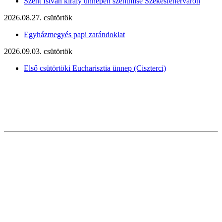
Szent István király ünnepén szentmise Székesfehérváron
2026.08.27. csütörtök
Egyházmegyés papi zarándoklat
2026.09.03. csütörtök
Első csütörtöki Eucharisztia ünnep (Ciszterci)