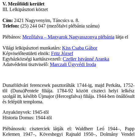
V. Mezőföldi kerület
III. Lelkipásztori körzet
Cím:
2421 Nagyvenyim, Táncsics u. 8.
Telefon:
(25) 244 047 (mezőfalvi plébánia száma)
Plébános:
Mezőfalva – Magyarok Nagyasszonya plébánia
látja el
Világi lelkipásztori munkatárs:
Kiss Csaba Gábor
Képviselőtestületi elnök:
Fritz József
Egyházközségi karitászvezető:
Czeller Istvánné Aranka
Adatvédelmi tisztviselő:
Marczali Ügyvédi Iroda
Dunaföldvári ferencesek pasztorálták 1744-ig, majd Perkáta, 1752-
tõl (Duna)Pentele filiája. 1784-92 között ciszteci helyi lelkész
szolgál itt, késõbb Újmajor (Hercegfalva) filiája. 1944-ben önállósult
és felépült temploma.
Anyakönyvek: 1945-tõl
Historia Domus: 1944-tõl
Plébánosok: ciszterciek látják el: Waldherr Leó 1944–, Papp
Kelemen 1947–, Köveshegyi Rajnald 1950–, Dolmány Vendel