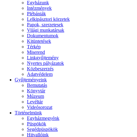
Egyházunk
Intézmények
Plébániák
Lelkipásztori körzetek
Papok, szerzetesek
Világi munkatársak
Dokumentumok
Kitüntetések
Térkép
Miserend
Linkgyűjtemény
Nyertes pályázatok
Közbeszerzés
Adatvédelem
Gyűjteményeink
Bemutatás
Könyvtár
Múzeum
Levéltár
Videósorozat
Történelmünk
Egyházmegyénk
Püspökök
Segédpüspökök
Hitvallóink