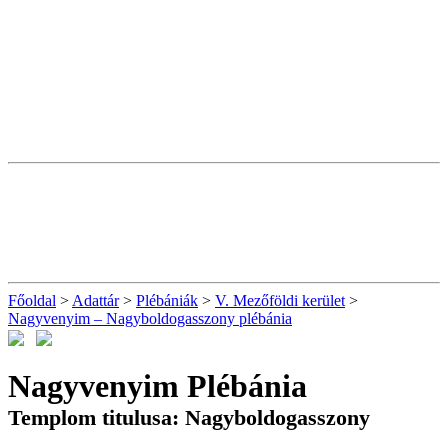
Főoldal
>
Adattár
>
Plébániák
>
V. Mezőföldi kerület
>
Nagyvenyim – Nagyboldogasszony plébánia
Nagyvenyim Plébánia
Templom titulusa: Nagyboldogasszony