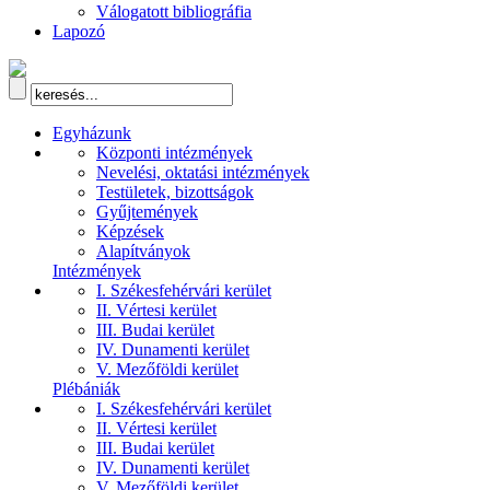
Válogatott bibliográfia
Lapozó
Egyházunk
Központi intézmények
Nevelési, oktatási intézmények
Testületek, bizottságok
Gyűjtemények
Képzések
Alapítványok
Intézmények
I. Székesfehérvári kerület
II. Vértesi kerület
III. Budai kerület
IV. Dunamenti kerület
V. Mezőföldi kerület
Plébániák
I. Székesfehérvári kerület
II. Vértesi kerület
III. Budai kerület
IV. Dunamenti kerület
V. Mezőföldi kerület