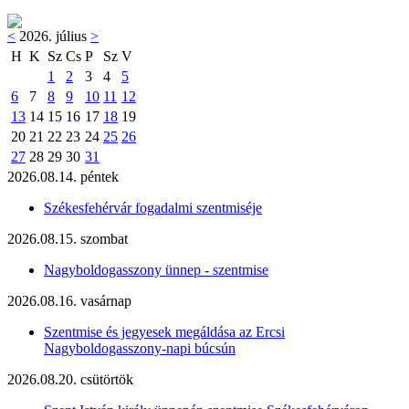
<
2026. július
>
H
K
Sz
Cs
P
Sz
V
1
2
3
4
5
6
7
8
9
10
11
12
13
14
15
16
17
18
19
20
21
22
23
24
25
26
27
28
29
30
31
2026.08.14. péntek
Székesfehérvár fogadalmi szentmiséje
2026.08.15. szombat
Nagyboldogasszony ünnep - szentmise
2026.08.16. vasárnap
Szentmise és jegyesek megáldása az Ercsi
Nagyboldogasszony-napi búcsún
2026.08.20. csütörtök