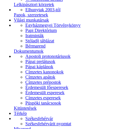
Lelkipásztori körzetek
Elhunytak 2003-tól
Papok, szerzetesek
Világi munkatársak
Egyházmegyei Törvénykönyv
Papi Direktórium
Iratminták
Stóladíj táblázat
Bérmarend
Dokumentumok
Apostoli protonotáriusok
Pápai prelátusok
Pápai káplánok
Címzetes kanonokok
Címzetes apátok
Címzetes prépostok
Érdemesült főesperesek
Érdemesült esperesek
Címzetes esperesek
Püspöki tanácsosok
Kitüntetések
Térkép
Székesfehérvár
Székesfehérvárit nyomtat
Miserend