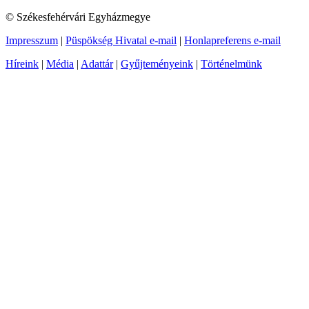
© Székesfehérvári Egyházmegye
Impresszum
|
Püspökség Hivatal e-mail
|
Honlapreferens e-mail
Híreink
|
Média
|
Adattár
|
Gyűjteményeink
|
Történelmünk