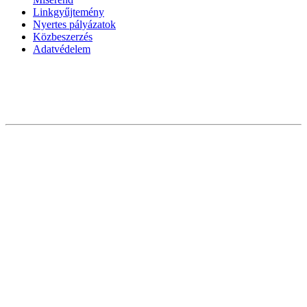
Linkgyűjtemény
Nyertes pályázatok
Közbeszerzés
Adatvédelem