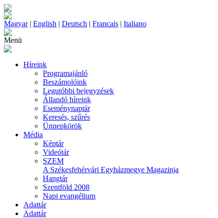
Magyar
|
English
|
Deutsch
|
Francais
|
Italiano
Menü
Híreink
Programajánló
Beszámolóink
Legutóbbi bejegyzések
Állandó híreink
Eseménynaptár
Keresés, szűrés
Ünnepkörök
Média
Képtár
Videótár
SZEM
A Székesfehérvári Egyházmegye Magazinja
Hangtár
Szentföld 2008
Napi evangélium
Adattár
Adattár