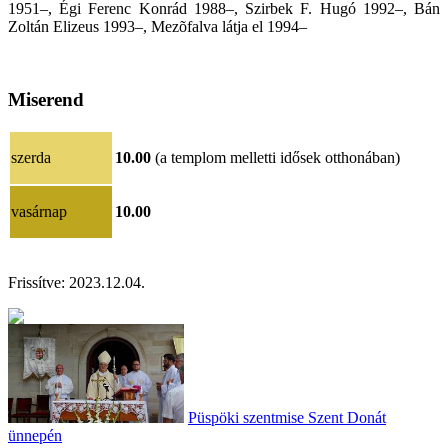
1951–, Égi Ferenc Konrád 1988–, Szirbek F. Hugó 1992–, Bán
Zoltán Elizeus 1993–, Mezõfalva látja el 1994–
Miserend
szerda
10.00
(a templom melletti idősek otthonában)
vasárnap
10.00
Frissítve:
2023.12.04
.
Püspöki szentmise Szent Donát
ünnepén