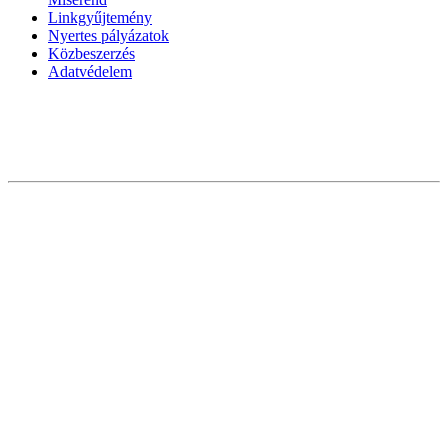
Linkgyűjtemény
Nyertes pályázatok
Közbeszerzés
Adatvédelem