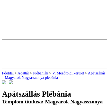
Főoldal
>
Adattár
>
Plébániák
>
V. Mezőföldi kerület
>
Apátszállás
– Magyarok Nagyasszonya plébánia
Apátszállás Plébánia
Templom titulusa: Magyarok Nagyasszonya