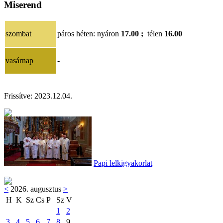
Miserend
szombat
páros héten
: nyáron
17.00 ;
télen
16.00
vasárnap
-
Frissítve:
2023.12.04
.
Papi lelkigyakorlat
<
2026. augusztus
>
H
K
Sz
Cs
P
Sz
V
1
2
3
4
5
6
7
8
9