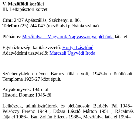
V. Mezőföldi kerület
III. Lelkipásztori körzet
Cím:
2427 Apátszállás, Széchenyi u. 86.
Telefon:
(25) 244 047 (mezőfalvi plébánia száma)
Plébános:
Mezőfalva – Magyarok Nagyasszonya plébánia
látja el
Egyházközségi karitászvezető:
Hortyi Lászlóné
Adatvédelmi tisztviselő:
Marczali Ügyvédi Iroda
Széchenyi-telep néven Baracs filiája volt, 1945-ben önállósult.
Temploma 1925-27 közt épült.
Anyakönyvek: 1945-tõl
Historia Domus: 1945-tõl
Lelkészek, adminisztrátorok és plébánosok: Barbély Pál 1945–,
Pelsõczy Ferenc 1949–, Dózsa László Márton 1951–, Rácalmás
látja el 1986–, Bán Zoltán Elizeus 1988–, Mezõfalva látja el 1994–