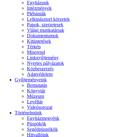
Egyházunk
Intézmények
Plébániák
Lelkipásztori körzetek
Papok, szerzetesek
Világi munkatársak
Dokumentumok
Kitüntetések
Térkép
Miserend
Linkgyűjtemény
Nyertes pályázatok
Közbeszerzés
Adatvédelem
Gyűjteményeink
Bemutatás
Könyvtár
Múzeum
Levéltár
Videósorozat
Történelmünk
Egyházmegyénk
Püspökök
Segédpüspökök
Hitvallóink