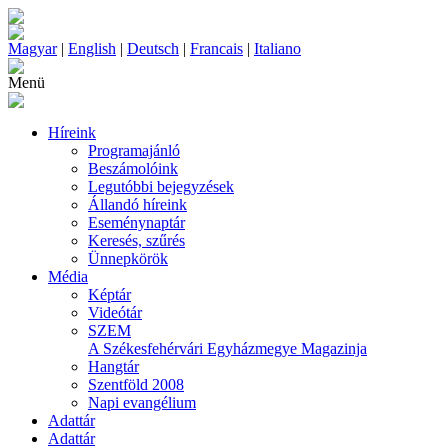
Magyar
|
English
|
Deutsch
|
Francais
|
Italiano
Menü
Híreink
Programajánló
Beszámolóink
Legutóbbi bejegyzések
Állandó híreink
Eseménynaptár
Keresés, szűrés
Ünnepkörök
Média
Képtár
Videótár
SZEM
A Székesfehérvári Egyházmegye Magazinja
Hangtár
Szentföld 2008
Napi evangélium
Adattár
Adattár