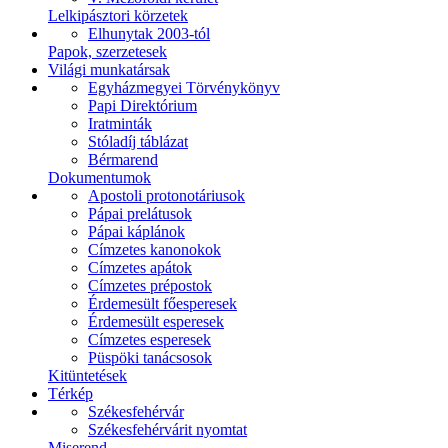
Lelkipásztori körzetek
Elhunytak 2003-tól
Papok, szerzetesek
Világi munkatársak
Egyházmegyei Törvénykönyv
Papi Direktórium
Iratminták
Stóladíj táblázat
Bérmarend
Dokumentumok
Apostoli protonotáriusok
Pápai prelátusok
Pápai káplánok
Címzetes kanonokok
Címzetes apátok
Címzetes prépostok
Érdemesült főesperesek
Érdemesült esperesek
Címzetes esperesek
Püspöki tanácsosok
Kitüntetések
Térkép
Székesfehérvár
Székesfehérvárit nyomtat
Miserend