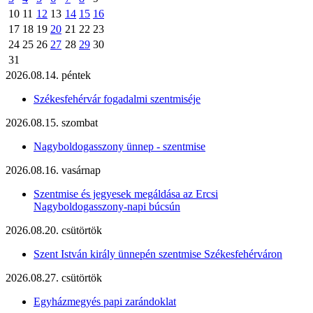
10
11
12
13
14
15
16
17
18
19
20
21
22
23
24
25
26
27
28
29
30
31
2026.08.14. péntek
Székesfehérvár fogadalmi szentmiséje
2026.08.15. szombat
Nagyboldogasszony ünnep - szentmise
2026.08.16. vasárnap
Szentmise és jegyesek megáldása az Ercsi
Nagyboldogasszony-napi búcsún
2026.08.20. csütörtök
Szent István király ünnepén szentmise Székesfehérváron
2026.08.27. csütörtök
Egyházmegyés papi zarándoklat