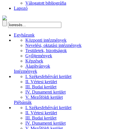
Válogatott bibliográfia
Lapozó
Egyházunk
Központi intézmények
Nevelési, oktatási intézmények
Testületek, bizottságok
Gyűjtemények
Képzések
Alapítványok
Intézmények
I. Székesfehérvári kerület
II. Vértesi kerület
III. Budai kerület
IV. Dunamenti kerület
V. Mezőföldi kerület
Plébániák
I. Székesfehérvári kerület
II. Vértesi kerület
III. Budai kerület
IV. Dunamenti kerület
V. Mezőföldi kerület