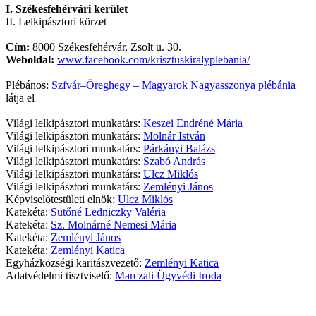
I. Székesfehérvári kerület
II. Lelkipásztori körzet
Cím:
8000 Székesfehérvár, Zsolt u. 30.
Weboldal:
www.facebook.com/krisztuskiralyplebania/
Plébános:
Szfvár–Öreghegy – Magyarok Nagyasszonya plébánia
látja el
Világi lelkipásztori munkatárs:
Keszei Endréné Mária
Világi lelkipásztori munkatárs:
Molnár István
Világi lelkipásztori munkatárs:
Párkányi Balázs
Világi lelkipásztori munkatárs:
Szabó András
Világi lelkipásztori munkatárs:
Ulcz Miklós
Világi lelkipásztori munkatárs:
Zemlényi János
Képviselőtestületi elnök:
Ulcz Miklós
Katekéta:
Sütőné Ledniczky Valéria
Katekéta:
Sz. Molnárné Nemesi Mária
Katekéta:
Zemlényi János
Katekéta:
Zemlényi Katica
Egyházközségi karitászvezető:
Zemlényi Katica
Adatvédelmi tisztviselő:
Marczali Ügyvédi Iroda