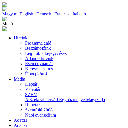
Magyar
|
English
|
Deutsch
|
Francais
|
Italiano
Menü
Híreink
Programajánló
Beszámolóink
Legutóbbi bejegyzések
Állandó híreink
Eseménynaptár
Keresés, szűrés
Ünnepkörök
Média
Képtár
Videótár
SZEM
A Székesfehérvári Egyházmegye Magazinja
Hangtár
Szentföld 2008
Napi evangélium
Adattár
Adattár