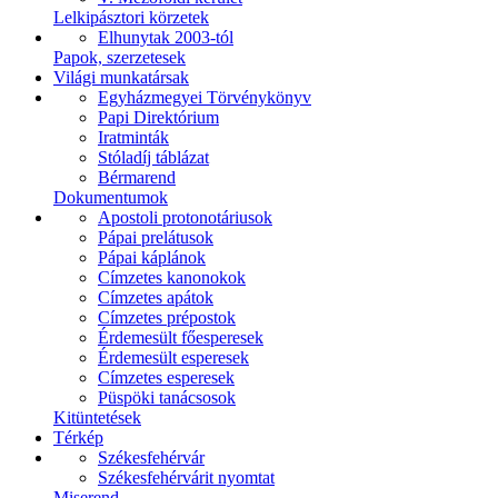
Lelkipásztori körzetek
Elhunytak 2003-tól
Papok, szerzetesek
Világi munkatársak
Egyházmegyei Törvénykönyv
Papi Direktórium
Iratminták
Stóladíj táblázat
Bérmarend
Dokumentumok
Apostoli protonotáriusok
Pápai prelátusok
Pápai káplánok
Címzetes kanonokok
Címzetes apátok
Címzetes prépostok
Érdemesült főesperesek
Érdemesült esperesek
Címzetes esperesek
Püspöki tanácsosok
Kitüntetések
Térkép
Székesfehérvár
Székesfehérvárit nyomtat
Miserend