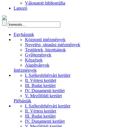
Válogatott bibliográfia
Lapozó
Egyházunk
Központi intézmények
Nevelési, oktatási intézmények
Testületek, bizottságok
Gyűjtemények
Képzések
Alapítványok
Intézmények
I. Székesfehérvári kerület
II. Vértesi kerület
III. Budai kerület
IV. Dunamenti kerület
V. Mezőföldi kerület
Plébániák
I. Székesfehérvári kerület
II. Vértesi kerület
III. Budai kerület
IV. Dunamenti kerület
V. Mezőföldi kerület