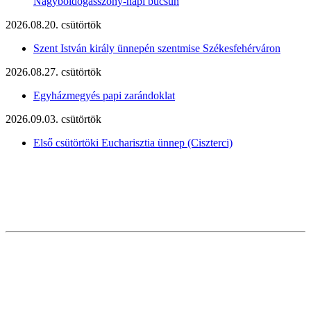
Nagyboldogasszony-napi búcsún
2026.08.20. csütörtök
Szent István király ünnepén szentmise Székesfehérváron
2026.08.27. csütörtök
Egyházmegyés papi zarándoklat
2026.09.03. csütörtök
Első csütörtöki Eucharisztia ünnep (Ciszterci)