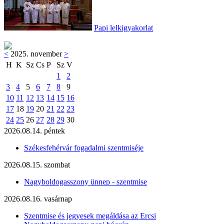
Papi lelkigyakorlat
<
2025. november
>
H
K
Sz
Cs
P
Sz
V
1
2
3
4
5
6
7
8
9
10
11
12
13
14
15
16
17
18
19
20
21
22
23
24
25
26
27
28
29
30
2026.08.14. péntek
Székesfehérvár fogadalmi szentmiséje
2026.08.15. szombat
Nagyboldogasszony ünnep - szentmise
2026.08.16. vasárnap
Szentmise és jegyesek megáldása az Ercsi