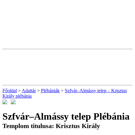
Főoldal
>
Adattár
>
Plébániák
>
Szfvár–Almássy telep – Krisztus
Király plébánia
Szfvár–Almássy telep Plébánia
Templom titulusa: Krisztus Király