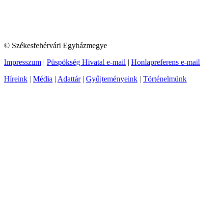
© Székesfehérvári Egyházmegye
Impresszum
|
Püspökség Hivatal e-mail
|
Honlapreferens e-mail
Híreink
|
Média
|
Adattár
|
Gyűjteményeink
|
Történelmünk