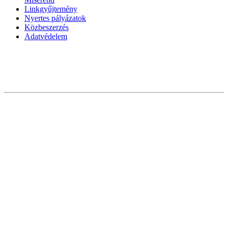
Linkgyűjtemény
Nyertes pályázatok
Közbeszerzés
Adatvédelem