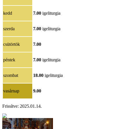
kedd
7.00
igeliturgia
szerda
7.00
igeliturgia
csütörtök
7.00
péntek
7.00
igeliturgia
szombat
18.00
igeliturgia
vasárnap
9.00
Frissítve: 2025.01.14.