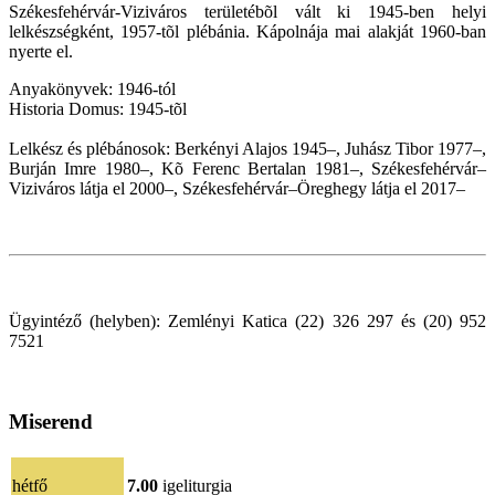
Székesfehérvár-Viziváros területébõl vált ki 1945-ben helyi
lelkészségként, 1957-tõl plébánia. Kápolnája mai alakját 1960-ban
nyerte el.
Anyakönyvek: 1946-tól
Historia Domus: 1945-tõl
Lelkész és plébánosok: Berkényi Alajos 1945–, Juhász Tibor 1977–,
Burján Imre 1980–, Kõ Ferenc Bertalan 1981–, Székesfehérvár–
Viziváros látja el 2000–, Székesfehérvár–Öreghegy látja el 2017–
Ügyintéző (helyben): Zemlényi Katica (22) 326 297 és (20) 952
7521
Miserend
hétfő
7.00
igeliturgia