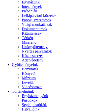
Egyházunk
Intézmények
Plébániák
Lelkipásztori körzetek
Papok, szerzetesek
Világi munkatársak
Dokumentumok
Kitüntetések
Térkép
Miserend
Linkgyűjtemény
Nyertes pályázatok
Közbeszerzés
Adatvédelem
Gyűjteményeink
Bemutatás
Könyvtár
Múzeum
Levéltár
Videósorozat
Történelmünk
Egyházmegyénk
Püspökök
Segédpüspökök
Hitvallóink