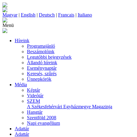
Magyar
|
English
|
Deutsch
|
Francais
|
Italiano
Menü
Híreink
Programajánló
Beszámolóink
Legutóbbi bejegyzések
Állandó híreink
Eseménynaptár
Keresés, szűrés
Ünnepkörök
Média
Képtár
Videótár
SZEM
A Székesfehérvári Egyházmegye Magazinja
Hangtár
Szentföld 2008
Napi evangélium
Adattár
Adattár