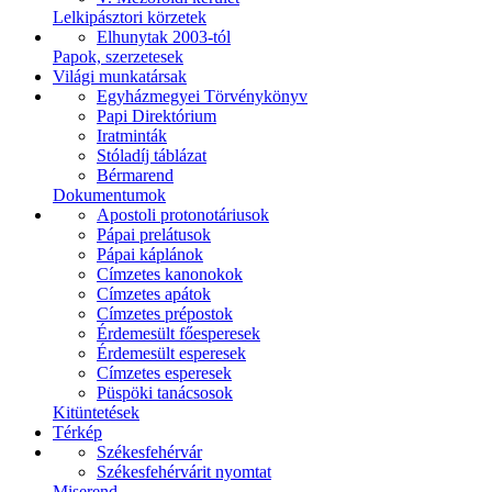
Lelkipásztori körzetek
Elhunytak 2003-tól
Papok, szerzetesek
Világi munkatársak
Egyházmegyei Törvénykönyv
Papi Direktórium
Iratminták
Stóladíj táblázat
Bérmarend
Dokumentumok
Apostoli protonotáriusok
Pápai prelátusok
Pápai káplánok
Címzetes kanonokok
Címzetes apátok
Címzetes prépostok
Érdemesült főesperesek
Érdemesült esperesek
Címzetes esperesek
Püspöki tanácsosok
Kitüntetések
Térkép
Székesfehérvár
Székesfehérvárit nyomtat
Miserend