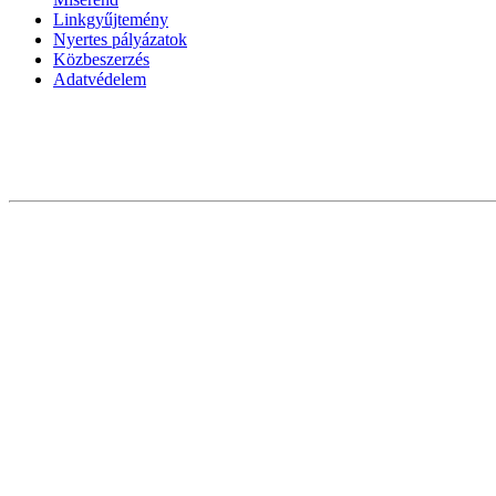
Linkgyűjtemény
Nyertes pályázatok
Közbeszerzés
Adatvédelem