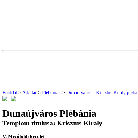
Főoldal
>
Adattár
>
Plébániák
>
Dunaújváros – Krisztus Király plébá
Dunaújváros Plébánia
Templom titulusa: Krisztus Király
V. Mezőföldi kerület