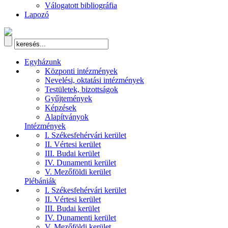
Válogatott bibliográfia
Lapozó
Egyházunk
Központi intézmények
Nevelési, oktatási intézmények
Testületek, bizottságok
Gyűjtemények
Képzések
Alapítványok
Intézmények
I. Székesfehérvári kerület
II. Vértesi kerület
III. Budai kerület
IV. Dunamenti kerület
V. Mezőföldi kerület
Plébániák
I. Székesfehérvári kerület
II. Vértesi kerület
III. Budai kerület
IV. Dunamenti kerület
V. Mezőföldi kerület