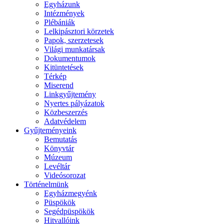
Egyházunk
Intézmények
Plébániák
Lelkipásztori körzetek
Papok, szerzetesek
Világi munkatársak
Dokumentumok
Kitüntetések
Térkép
Miserend
Linkgyűjtemény
Nyertes pályázatok
Közbeszerzés
Adatvédelem
Gyűjteményeink
Bemutatás
Könyvtár
Múzeum
Levéltár
Videósorozat
Történelmünk
Egyházmegyénk
Püspökök
Segédpüspökök
Hitvallóink