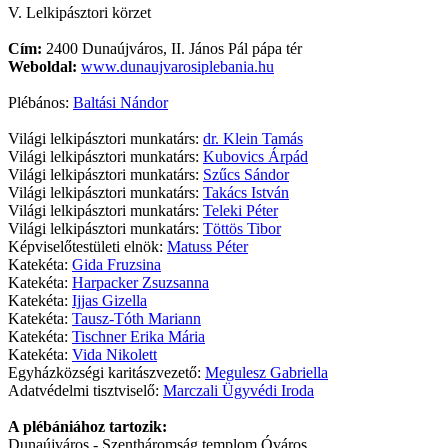
V. Lelkipásztori körzet
Cím:
2400 Dunaújváros, II. János Pál pápa tér
Weboldal:
www.dunaujvarosiplebania.hu
Plébános:
Baltási Nándor
Világi lelkipásztori munkatárs:
dr. Klein Tamás
Világi lelkipásztori munkatárs:
Kubovics Árpád
Világi lelkipásztori munkatárs:
Szűcs Sándor
Világi lelkipásztori munkatárs:
Takács István
Világi lelkipásztori munkatárs:
Teleki Péter
Világi lelkipásztori munkatárs:
Töttös Tibor
Képviselőtestületi elnök:
Matuss Péter
Katekéta:
Gida Fruzsina
Katekéta:
Harpacker Zsuzsanna
Katekéta:
Ijjas Gizella
Katekéta:
Tausz-Tóth Mariann
Katekéta:
Tischner Erika Mária
Katekéta:
Vida Nikolett
Egyházközségi karitászvezető:
Megulesz Gabriella
Adatvédelmi tisztviselő:
Marczali Ügyvédi Iroda
A plébániához tartozik:
Dunaújváros - Szentháromság templom Óváros