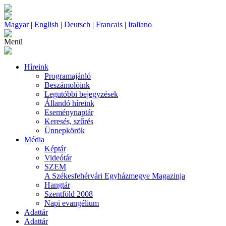
Magyar
|
English
|
Deutsch
|
Francais
|
Italiano
Menü
Híreink
Programajánló
Beszámolóink
Legutóbbi bejegyzések
Állandó híreink
Eseménynaptár
Keresés, szűrés
Ünnepkörök
Média
Képtár
Videótár
SZEM
A Székesfehérvári Egyházmegye Magazinja
Hangtár
Szentföld 2008
Napi evangélium
Adattár
Adattár