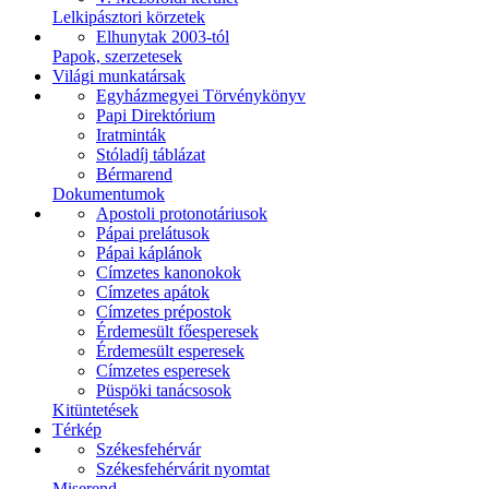
Lelkipásztori körzetek
Elhunytak 2003-tól
Papok, szerzetesek
Világi munkatársak
Egyházmegyei Törvénykönyv
Papi Direktórium
Iratminták
Stóladíj táblázat
Bérmarend
Dokumentumok
Apostoli protonotáriusok
Pápai prelátusok
Pápai káplánok
Címzetes kanonokok
Címzetes apátok
Címzetes prépostok
Érdemesült főesperesek
Érdemesült esperesek
Címzetes esperesek
Püspöki tanácsosok
Kitüntetések
Térkép
Székesfehérvár
Székesfehérvárit nyomtat
Miserend