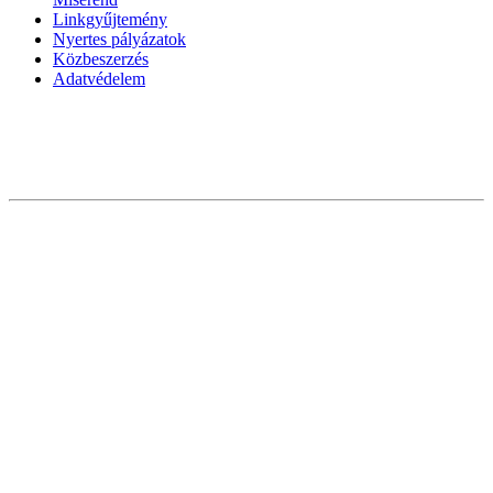
Linkgyűjtemény
Nyertes pályázatok
Közbeszerzés
Adatvédelem