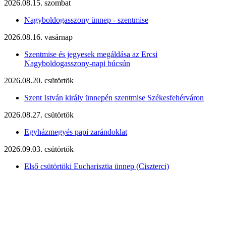
2026.08.15. szombat
Nagyboldogasszony ünnep - szentmise
2026.08.16. vasárnap
Szentmise és jegyesek megáldása az Ercsi
Nagyboldogasszony-napi búcsún
2026.08.20. csütörtök
Szent István király ünnepén szentmise Székesfehérváron
2026.08.27. csütörtök
Egyházmegyés papi zarándoklat
2026.09.03. csütörtök
Első csütörtöki Eucharisztia ünnep (Ciszterci)