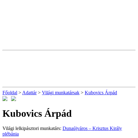
Főoldal
>
Adattár
>
Világi munkatársak
>
Kubovics Árpád
Kubovics Árpád
Világi lelkipásztori munkatárs:
Dunaújváros – Krisztus Király
plébánia