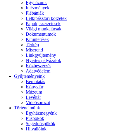
Egyházunk
Intézmények
Plébániák
Lelkipásztori körzetek
Papok, szerzetesek
Világi munkatársak
Dokumentumok
Kitüntetések
Térkép
Miserend
Linkgyűjtemény
Nyertes pályázatok
Közbeszerzés
Adatvédelem
Gyűjteményeink
Bemutatás
Könyvtár
Múzeum
Levéltár
Videósorozat
Történelmünk
Egyházmegyénk
Püspökök
Segédpüspökök
Hitvallóink