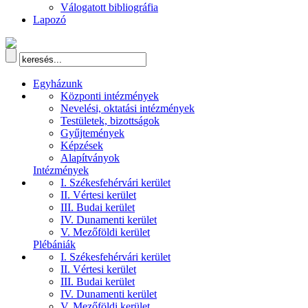
Válogatott bibliográfia
Lapozó
Egyházunk
Központi intézmények
Nevelési, oktatási intézmények
Testületek, bizottságok
Gyűjtemények
Képzések
Alapítványok
Intézmények
I. Székesfehérvári kerület
II. Vértesi kerület
III. Budai kerület
IV. Dunamenti kerület
V. Mezőföldi kerület
Plébániák
I. Székesfehérvári kerület
II. Vértesi kerület
III. Budai kerület
IV. Dunamenti kerület
V. Mezőföldi kerület