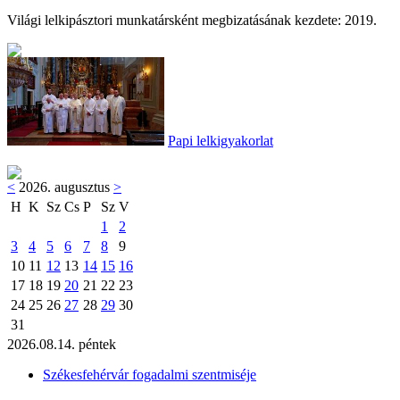
Világi lelkipásztori munkatársként megbizatásának kezdete: 2019.
Papi lelkigyakorlat
<
2026. augusztus
>
H
K
Sz
Cs
P
Sz
V
1
2
3
4
5
6
7
8
9
10
11
12
13
14
15
16
17
18
19
20
21
22
23
24
25
26
27
28
29
30
31
2026.08.14. péntek
Székesfehérvár fogadalmi szentmiséje